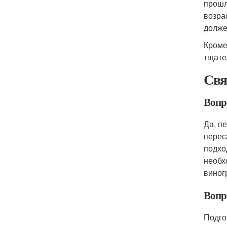
прошл
возра
долже
Кроме
тщате
Свя
Вопр
Да, п
перес
подхо
необх
виног
Вопро
Подго