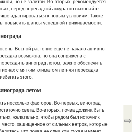
жной, но не залитой. Во-вторых, рекомендуется
етьих, перед пересадкой аккуратно выкопайте
лучше адаптироваться к новым условиям. Также
обы повысить шансы успешной приживаемости.
инограда
осень. Весной растение еще не начало активно
ресадка возможна, но она сопряжена с
пересадить виноград летом, важно обеспечить
егионах с мягким климатом летняя пересадка
избегать этого.
винограда летом
ть несколько факторов. Во-первых, виноград
статочно света. Во-вторых, почва должна быть
тьих, желательно, чтобы рядом был источник
⇨
ь место, защищенное от сильных ветров, которые
бедитесь, что почва не слишком сухая и имеет