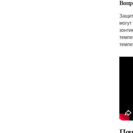
Вопро
Защит
могут
зонти
темпе
темпе
Поч