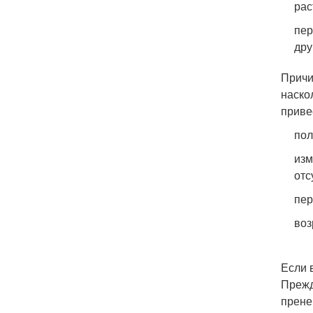
рас
пер
дру
Причи
наско
приве
пол
изм
отс
пер
воз
Если 
Прежд
прене