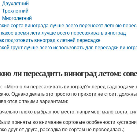
Двухлетний
Трехлетний
Многолетний
акие сорта винограда лучше всего переносят летнюю перес
 какое время лета лучше всего пересаживать виноград
ак подготовить виноград к летней пересадке
акой грунт лучше всего использовать для пересадки виногр
но ли пересадить виноград летом: сов
с «Можно ли пересаживать виноград?» перед садоводами не 
ожно. Однако делать это просто по прихоти не стоит, должн
иваются с такими вариантами:
ачально плохо выбранное место, например, мало света, си
были приняты во внимание сортовые особенности кустарн
зко друг от друга, рассадка по сортам не проводилась;