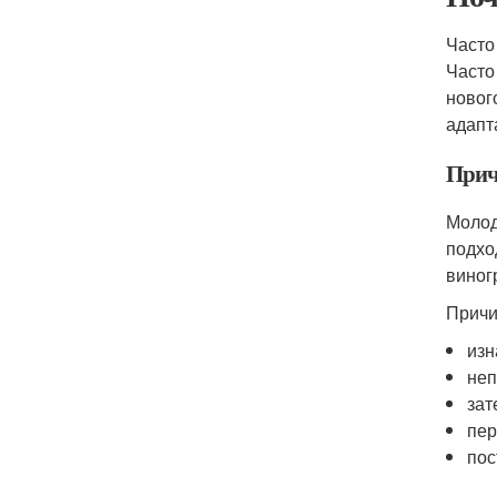
Часто
Часто
новог
адапт
Прич
Молод
подхо
виног
Причи
изн
неп
зат
пер
пос