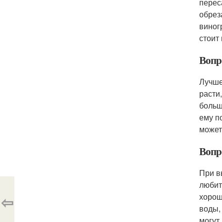
перес
обрез
виног
стоит
Вопро
Лучше
расти
больш
ему п
может
Вопр
При в
любит
хорош
⇦
воды,
могут