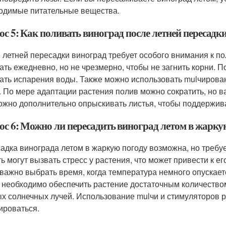
одимые питательные вещества.
с 5: Как поливать виноград после летней пересадк
 летней пересадки виноград требует особого внимания к по
ать ежедневно, но не чрезмерно, чтобы не загнить корни. 
ать испарения воды. Также можно использовать mulчировани
. По мере адаптации растения полив можно сократить, но в
ожно дополнительно опрыскивать листья, чтобы поддержив
ос 6: Можно ли пересадить виноград летом в жарку
адка винограда летом в жаркую погоду возможна, но требу
ть могут вызвать стресс у растения, что может привести к е
 важно выбрать время, когда температура немного опускает
 необходимо обеспечить растение достаточным количеством
х солнечных лучей. Использование mulчи и стимуляторов р
ироваться.