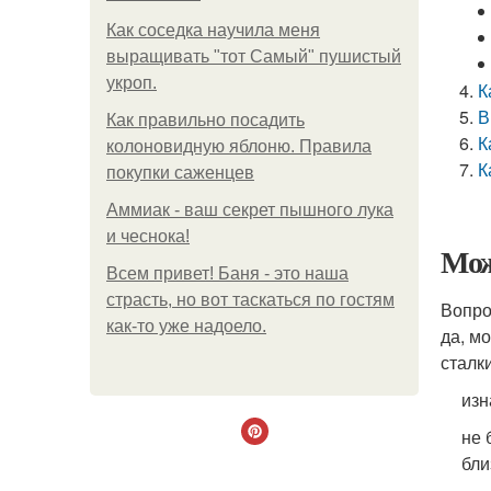
Как соседка научила меня
выращивать "тот Самый" пушистый
укроп.
К
В
Как правильно посадить
К
колоновидную яблоню. Правила
К
покупки саженцев
Аммиак - ваш секрет пышного лука
и чеснока!
Мож
Всем привет! Баня - это наша
страсть, но вот таскаться по гостям
Вопро
как-то уже надоело.
да, м
сталк
изн
не 
бли