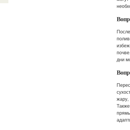
необх
Вопро
После
полив
избеж
почве
дни м
Вопр
Перес
сухос
жару,
Также
прямы
адапт