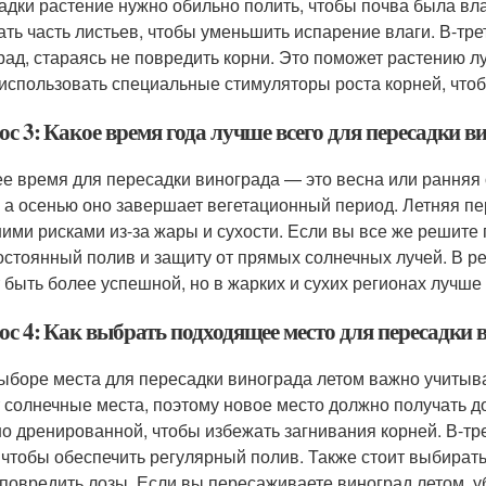
адки растение нужно обильно полить, чтобы почва была вла
ать часть листьев, чтобы уменьшить испарение влаги. В-тр
рад, стараясь не повредить корни. Это поможет растению 
 использовать специальные стимуляторы роста корней, чт
с 3: Какое время года лучше всего для пересадки в
е время для пересадки винограда — это весна или ранняя 
, а осенью оно завершает вегетационный период. Летняя пе
ими рисками из-за жары и сухости. Если вы все же решите 
остоянный полив и защиту от прямых солнечных лучей. В р
 быть более успешной, но в жарких и сухих регионах лучше 
ос 4: Как выбрать подходящее место для пересадки 
ыборе места для пересадки винограда летом важно учитыва
 солнечные места, поэтому новое место должно получать до
о дренированной, чтобы избежать загнивания корней. В-тре
 чтобы обеспечить регулярный полив. Также стоит выбират
 повредить лозы. Если вы пересаживаете виноград летом, у