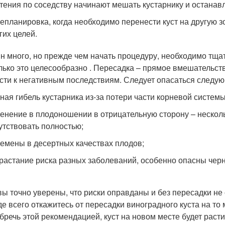
тения по соседству начинают мешать кустарнику и останав
епланировка, когда необходимо перенести куст на другую зо
гих целей.
н много, но прежде чем начать процедуру, необходимо тщат
лько это целесообразно . Пересадка – прямое вмешательств
сти к негативным последствиям. Следует опасаться следую
ная гибель кустарника из-за потери части корневой системы 
енение в плодоношении в отрицательную сторону – нескол
утствовать полностью;
емены в десертных качествах плодов;
растание риска разных заболеваний, особенно опасны черн
вы точно уверены, что риски оправданы и без пересадки н
е всего откажитесь от пересадки виноградного куста на то м
бречь этой рекомендацией, куст на новом месте будет раст