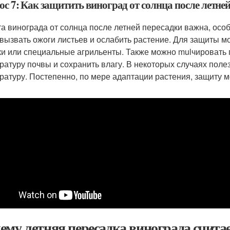
с 7: Как защитить виноград от солнца после летне
а винограда от солнца после летней пересадки важна, осо
 вызвать ожоги листьев и ослабить растение. Для защиты м
ки или специальные агрильенты. Также можно mulчировать п
ратуру почвы и сохранить влагу. В некоторых случаях поле
ратуру. Постепенно, по мере адаптации растения, защиту м
ему летняя пересадка винограда счита