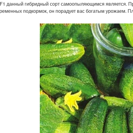
F1 данный гибридный сорт самоопыляющимся является. Пр
ременных подкормок, он порадует вас богатым урожаем. П