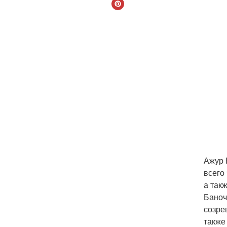
Ажур 
всего
а так
Баноч
созре
также