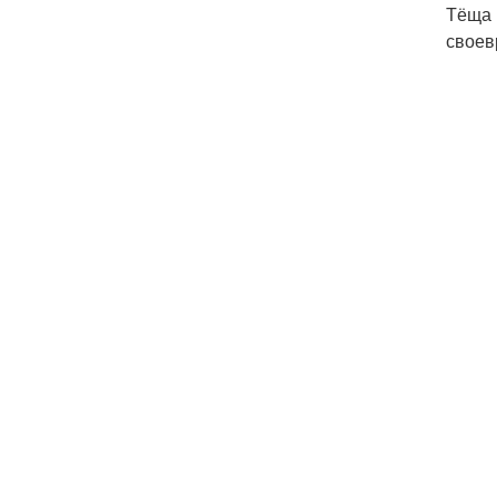
Тёща 
своев