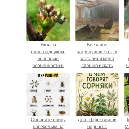
Уход за
Внезапно
виноградником:
нагрянувшие гости
основные
заставили меня
особенности и
спешно искать
С
подходы
решение, так как на
обстоятельный
ремонт времени
катастрофически не
хватало.
Объявите войну
Для эффективной
насекомым на
борьбы с
М