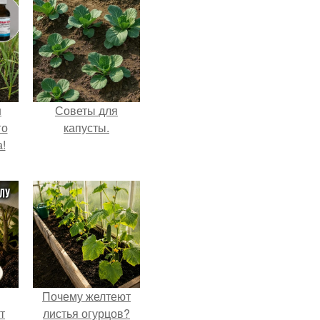
ш
Советы для
го
капусты.
!
Почему желтеют
т
листья огурцов?