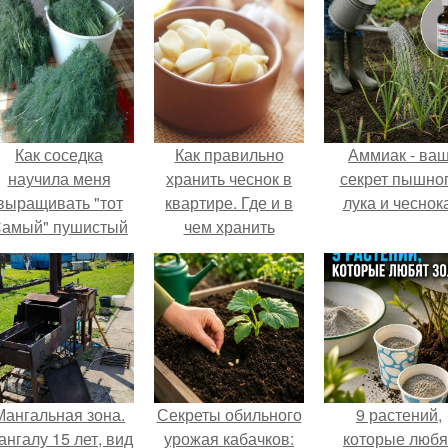
Как соседка
Как правильно
Аммиак - ва
научила меня
хранить чеснок в
секрет пышно
выращивать "тот
квартире. Где и в
лука и чеснока
амый" пушистый
чем хранить
укроп.
Мангальная зона.
Секреты обильного
9 растений,
ангалу 15 лет, вид
урожая кабачков:
которые любя