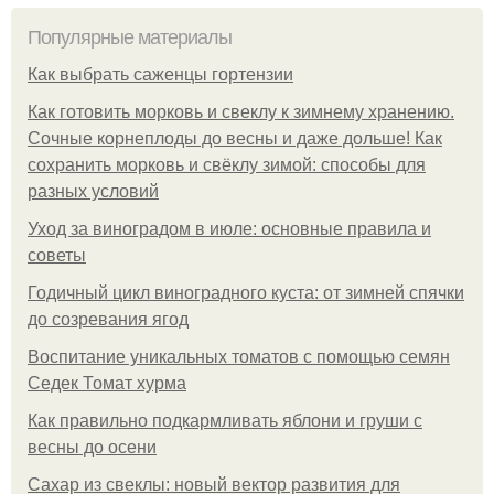
Популярные материалы
Как выбрать саженцы гортензии
Как готовить морковь и свеклу к зимнему хранению.
Сочные корнеплоды до весны и даже дольше! Как
сохранить морковь и свёклу зимой: способы для
разных условий
Уход за виноградом в июле: основные правила и
советы
Годичный цикл виноградного куста: от зимней спячки
до созревания ягод
Воспитание уникальных томатов с помощью семян
Седек Томат хурма
Как правильно подкармливать яблони и груши с
весны до осени
Сахар из свеклы: новый вектор развития для