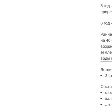
5 год
проре
6 год 
Ранне
на 40
возра
земле
воды 
Летни
3 с
Соста
фо
кал
азо