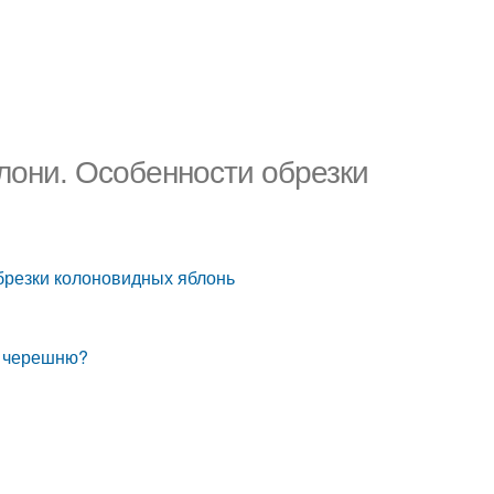
лони. Особенности обрезки
брезки колоновидных яблонь
ю черешню?