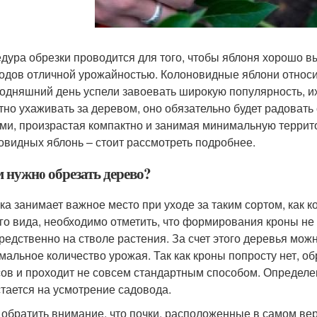
дура обрезки проводится для того, чтобы яблоня хорошо в
одов отличной урожайностью. Колоновидные яблони относи
годняшний день успели завоевать широкую популярность, их
тно ухаживать за деревом, оно обязательно будет радоват
ми, произрастая компактно и занимая минимальную террито
овидных яблонь – стоит рассмотреть подробнее.
м нужно обрезать дерево?
ка занимает важное место при уходе за таким сортом, как 
го вида, необходимо отметить, что формирования кроны не 
редственно на стволе растения. За счет этого деревья мож
мальное количество урожая. Так как кроны попросту нет, о
ов и проходит не совсем стандартным способом. Определе
стается на усмотрение садовода.
 обратить внимание, что почки, расположенные в самом вер