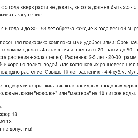
 - с 5 года вверх расти не давать, высота должна быть 2.5 
живать загущение.
- с 6 года и до 30 - 53 лет обрезка каждые 3 года весной вы
весенняя подкормка комплексными удобрениями: Срок начало
 см ломом сделать 4 отверстия и внести от 20 грамм до 50
ста растения + зола (пепел). Растению 2-5 лет - 20-30 грам
й и хорошо полить водой. Для косточковых ранневесенняя вл
под одно растение. Свыше 10 лет растению - 4-4 куб.м. Мул
е подкормки (опрыскивание колоновидных плодовых дерев
толовые ложки "новолон" или "мастера" на 10 литров воды.
в:
сфор 18
ия 18
т не допустим!