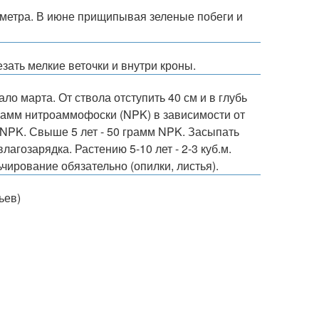
- 3 метра. В июне прищипывая зеленые побеги и
резать мелкие веточки и внутри кроны.
 марта. От ствола отступить 40 см и в глубь
 грамм нитроаммофоски (NPK) в зависимости от
м NPK. Свыше 5 лет - 50 грамм NPK. Засыпать
агозарядка. Растению 5-10 лет - 2-3 куб.м.
ьчирование обязательно (опилки, листья).
ьев)