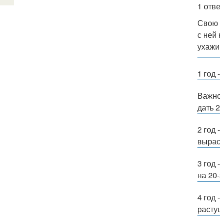
1 отве
Свою 
с ней
ухажи
1 год 
Важно
дать 
2 год
выраст
3 год
на 20
4 год
расту