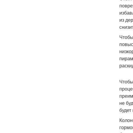
повре
избав
из де
снизи
Чтобы
повыс
низко
пирам
раски
Чтобы
проце
преим
не бу
будет
Колон
гормо