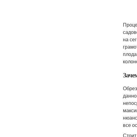
Проце
садов
на се
грамо
плода
колон
Заче
Обрез
данно
непос
макси
нюанс
все о
Стоит