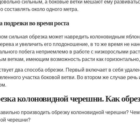
довольно сильным, а боковые ветки мешают ему развиватьс
о составлять около одного метра.
 подрезки во время роста
ом сильная обрезка может навредить колоновидным яблоня
дерева и увеличить его плодоношение, в то же время не на
ального побега неприемлемо в работе с низкорослыми рас
ым веткам, имеющим возможность расти как горизонтально, 
твует два способа обрезки. Первый включает в себя удален
еленного участка боковой ветви. Во втором же случае речь и
ом.
езка колоновидной черешни. Как обре
равильно производить обрезку колоновидной черешни? Чем
ой черешни?