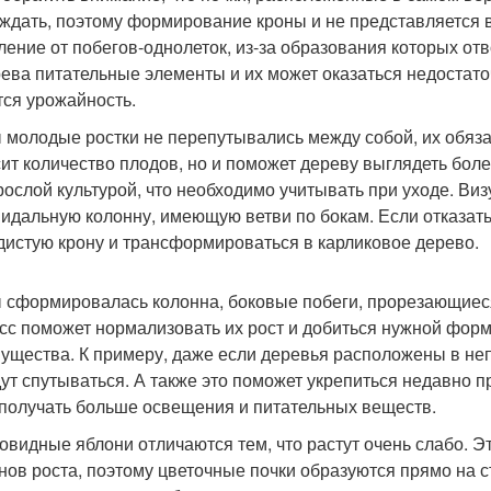
ждать, поэтому формирование кроны и не представляется 
ление от побегов-однолеток, из-за образования которых от
рева питательные элементы и их может оказаться недостато
тся урожайность.
 молодые ростки не перепутывались между собой, их обяза
ит количество плодов, но и поможет дереву выглядеть боле
рослой культурой, что необходимо учитывать при уходе. Ви
идальную колонну, имеющую ветви по бокам. Если отказать
дистую крону и трансформироваться в карликовое дерево.
 сформировалась колонна, боковые побеги, прорезающиеся
сс поможет нормализовать их рост и добиться нужной формы
ущества. К примеру, даже если деревья расположены в непо
дут спутываться. А также это поможет укрепиться недавно 
 получать больше освещения и питательных веществ.
овидные яблони отличаются тем, что растут очень слабо. Э
нов роста, поэтому цветочные почки образуются прямо на ст