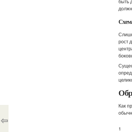
быть 
должн
Схема
Слишк
рост 
центр
боков
Сущес
опред
целик
Обр
Как п
обычн
⇦
1