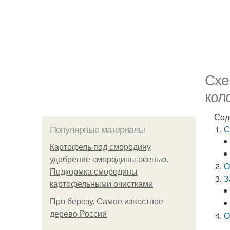
Схе
кол
Сод
С
Популярные материалы
Картофель под смородину
удобрение смородины осенью.
О
Подкормка смородины
З
картофельными очистками
Про березу. Самое известное
дерево России
О