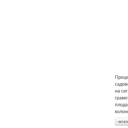
Проце
садов
на се
грамо
плода
колон
читат