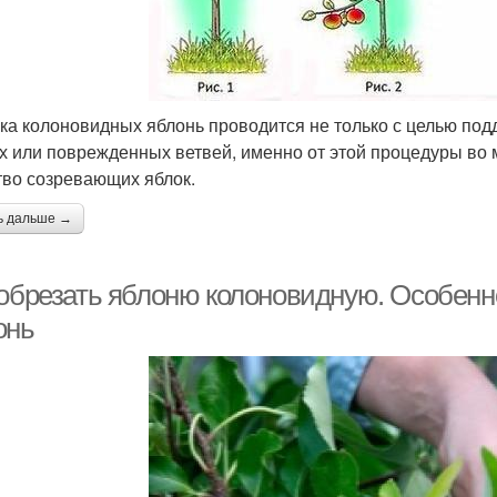
ка колоновидных яблонь проводится не только с целью по
х или поврежденных ветвей, именно от этой процедуры во 
тво созревающих яблок.
ь дальше →
 обрезать яблоню колоновидную. Особенн
онь