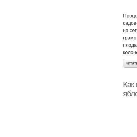
Проце
садов
на се
грамо
плода
колон
читат
Как
ябл