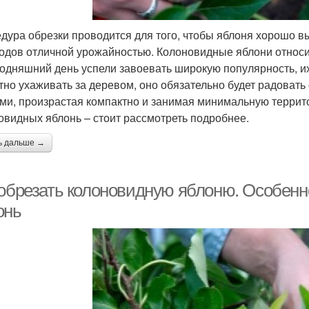
дура обрезки проводится для того, чтобы яблоня хорошо в
одов отличной урожайностью. Колоновидные яблони относи
годняшний день успели завоевать широкую популярность, их
тно ухаживать за деревом, оно обязательно будет радоват
ми, произрастая компактно и занимая минимальную террито
овидных яблонь – стоит рассмотреть подробнее.
ь дальше →
 обрезать колоновидную яблоню. Особенн
онь