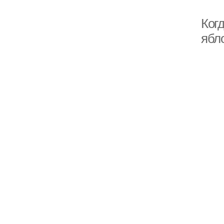
Ког
ябл