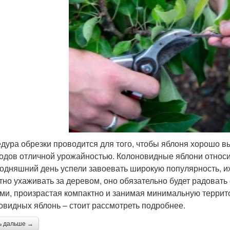
дура обрезки проводится для того, чтобы яблоня хорошо в
одов отличной урожайностью. Колоновидные яблони относи
годняшний день успели завоевать широкую популярность, их
тно ухаживать за деревом, оно обязательно будет радоват
ми, произрастая компактно и занимая минимальную террито
овидных яблонь – стоит рассмотреть подробнее.
ь дальше →