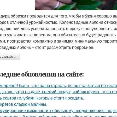
дура обрезки проводится для того, чтобы яблоня хорошо в
одов отличной урожайностью. Колоновидные яблони относи
годняшний день успели завоевать широкую популярность, их
тно ухаживать за деревом, оно обязательно будет радоват
ми, произрастая компактно и занимая минимальную террито
овидных яблонь – стоит рассмотреть подробнее.
ь дальше →
ледние обновления на сайте:
м привет! Баня - это наша страсть, но вот таскаться по гост
дставь: утро на даче, свежий воздух, чайник шумит - и на с
ь сортов голубики, которые стоит посадить.
екретов сладкой малины.
мулирование жимолости к обильному плодоношению: подко
евременный весенний полив - залог обильного плодоношен