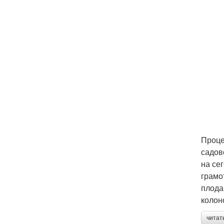
Проце
садов
на се
грамо
плода
колон
читат