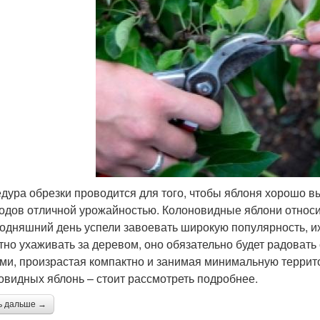
дура обрезки проводится для того, чтобы яблоня хорошо в
одов отличной урожайностью. Колоновидные яблони относи
годняшний день успели завоевать широкую популярность, их
тно ухаживать за деревом, оно обязательно будет радоват
ми, произрастая компактно и занимая минимальную террито
овидных яблонь – стоит рассмотреть подробнее.
ь дальше →