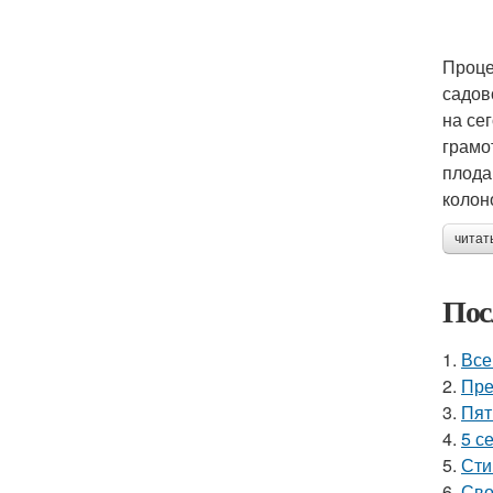
Проце
садов
на се
грамо
плода
колон
читат
Пос
1.
Все
2.
Пре
3.
Пят
4.
5 с
5.
Сти
6.
Сво