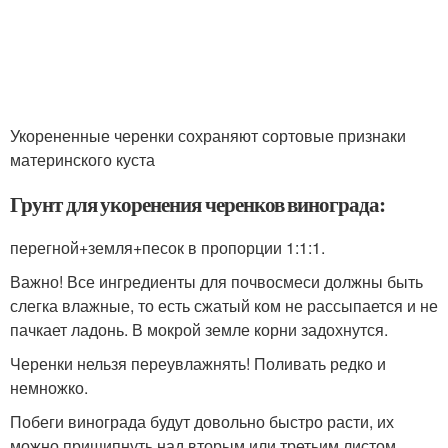
Укорененные черенки сохраняют сортовые признаки
материнского куста
Грунт для укоренения черенков винограда:
перегной+земля+песок в пропорции 1:1:1.
Важно! Все ингредиенты для почвосмеси должны быть
слегка влажные, то есть сжатый ком не рассыпается и не
пачкает ладонь. В мокрой земле корни задохнутся.
Черенки нельзя переувлажнять! Поливать редко и
немножко.
Побеги винограда будут довольно быстро расти, их
можно прищипнуть над вторым или третьим листом.