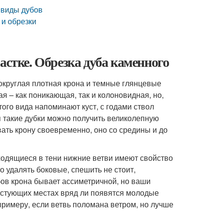
 виды дубов
 и обрезки
астке. Обрезка дуба каменного
округлая плотная крона и темные глянцевые
я – как поникающая, так и колоновидная, но,
ого вида напоминают куст, с годами ствол
я такие дубки можно получить великолепную
ать крону своевременно, оно со средины и до
аходящиеся в тени нижние ветви имеют свойство
о удалять боковые, спешить не стоит,
бов крона бывает ассиметричной, но ваши
устующих местах вряд ли появятся молодые
примеру, если ветвь поломана ветром, но лучше