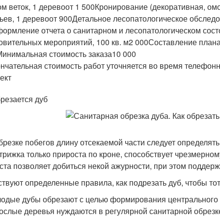
ом веток, 1 деревоот 1 500Кронирование (декоративная, о
ьев, 1 деревоот 900Детальное лесопатологическое обследо
ормление отчета о санитарном и лесопатологическом сост
овительных мероприятий, 100 кв. м2 000Составление плана 
инимальная стоимость заказа10 000
нчательная стоимость работ уточняется во время телефонн
ект
брезается дуб
брезке побегов длину отсекаемой части следует определять с
стрижка только прироста по кроне, способствует чрезмерно
ста позволяет добиться некой ажурности, при этом поддер
твуют определенные правила, как подрезать дуб, чтобы то
одые дубы обрезают с целью формирования центрального
ослые деревья нуждаются в регулярной санитарной обрезке