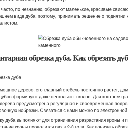
 часто, по незнанию, обрезают маленькие, красивые свиса
ешнем виде дуба, поэтому, принимать решение о поднятии к
алистом.
итарная обрезка дуба. Как обрезать ду
езка дуба
 мощное дерево, его главный стебель постоянно растет, до
дубов формируют даже несколько стволов. Для контроля р
 дерева предусмотрена регулярная и своевременная подре
вочную иобрезки. Связаться с нами можно по электронной 
ку дуба выполняют для ограничения разрастания кроны и п
стание кроны,проводится раз в 2-3 года. Как понизить обре