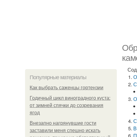
Обр
кам
Сод
О
Популярные материалы
С
Как выбрать саженцы гортензии
Годичный цикл виноградного куста:
О
от зимней спячки до созревания
ягод
С
Внезапно нагрянувшие гости
В
заставили меня спешно искать
П