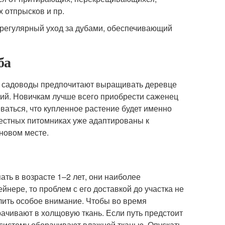
 отпрысков и пр.
 регулярный уход за дубами, обеспечивающий
ба
ые садоводы предпочитают выращивать деревце
мкий. Новичкам лучше всего приобрести саженец
ваться, что купленное растение будет именно
 местных питомниках уже адаптированы к
новом месте.
ть в возрасте 1–2 лет, они наиболее
нере, то проблем с его доставкой до участка не
елить особое внимание. Чтобы во время
рачивают в холщовую ткань. Если путь предстоит
ю систему оборачивают влажной тканью. Опускать