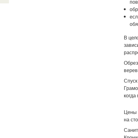
пов
обр
есл
обя
В цел
завис
распр
Обрез
верев
Спуск
Грамо
когда
Цены 
на ст
Санит
Крони