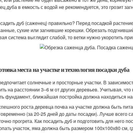
ец дуба в емкость с водой не рекомендуется, это грозит за
осадить дуб (саженец) правильно? Перед посадкой растени
анные, сухие или загнившие корешки. Обрезать подгнивший
вая система выглядит слабой, то ветки нужно укоротить при
товка места на участке и технология посадки дуба
редпочитает солнечные и просторные участки. В зависимост
ить на расстоянии 3–6 м от других деревьев. Учитывая, чт
ть фундамент, ближайшая постройка должна находиться на 
спешного роста деревца почва на участке должна быть пит
говременно (за 20-25 дней до даты посадки). Лучше всего с
точно прогрета. Как посадить дуб и подготовить для него 
опать участок, яма должна быть размером 100х100х80 см, г