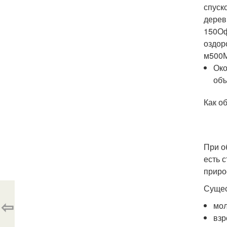
спуск
дерев
150Оф
оздор
м500М
Око
объ
Как о
При о
есть 
приро
Сущес
⇦
мол
взр