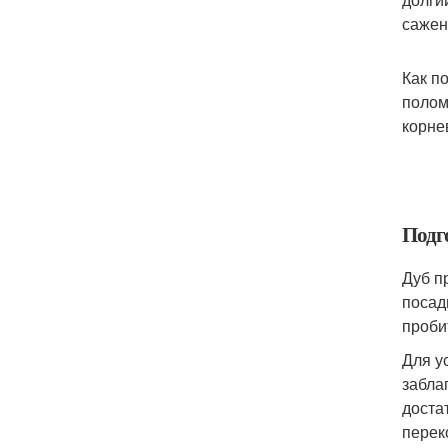
сажен
Как п
полом
корне
Подго
Дуб п
посад
проби
Для у
забла
доста
перек