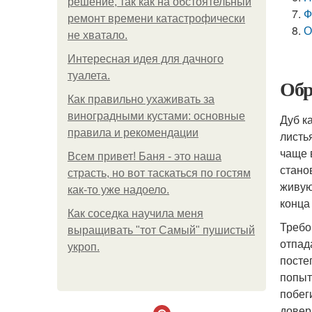
решение, так как на обстоятельный
Ф
ремонт времени катастрофически
О
не хватало.
Интересная идея для дачного
туалета.
Обр
Как правильно ухаживать за
виноградными кустами: основные
Дуб к
правила и рекомендации
листь
чаще 
Всем привет! Баня - это наша
стано
страсть, но вот таскаться по гостям
живую
как-то уже надоело.
конца
Как соседка научила меня
Требо
выращивать "тот Самый" пушистый
отпад
укроп.
посте
попыт
побег
довер