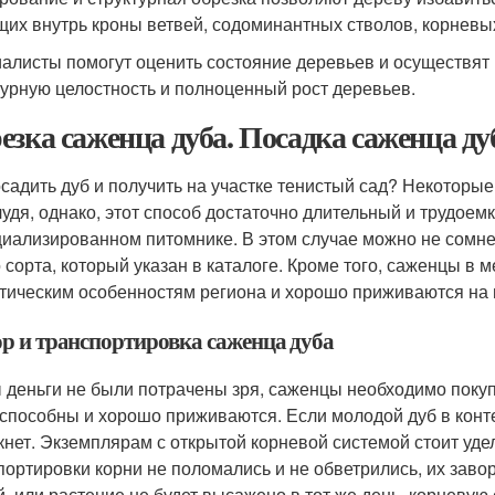
щих внутрь кроны ветвей, содоминантных стволов, корневых
алисты помогут оценить состояние деревьев и осуществят
турную целостность и полноценный рост деревьев.
езка саженца дуба. Посадка саженца ду
осадить дуб и получить на участке тенистый сад? Некотор
лудя, однако, этот способ достаточно длительный и трудое
циализированном питомнике. В этом случае можно не сомне
о сорта, который указан в каталоге. Кроме того, саженцы в
тическим особенностям региона и хорошо приживаются на 
р и транспортировка саженца дуба
 деньги не были потрачены зря, саженцы необходимо покупа
способны и хорошо приживаются. Если молодой дуб в контей
кнет. Экземплярам с открытой корневой системой стоит уд
портировки корни не поломались и не обветрились, их заво
й, или растение не будет высажено в тот же день, корневу