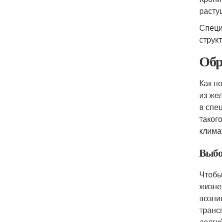
расту
Специ
струк
Обр
Как п
из же
в спе
таког
клима
Выбо
Чтобы
жизне
возни
транс
долги