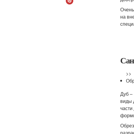
Очень
на вн
специ
Сан
>>
Обр
Дуб –
виды 
части
формо
Обрез
разра