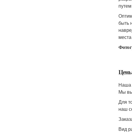
путем
Оптим
быть 
навре
места
Фотог
Цены 
Наша 
Мы вы
Для т
наш с
Заказ
Вид р