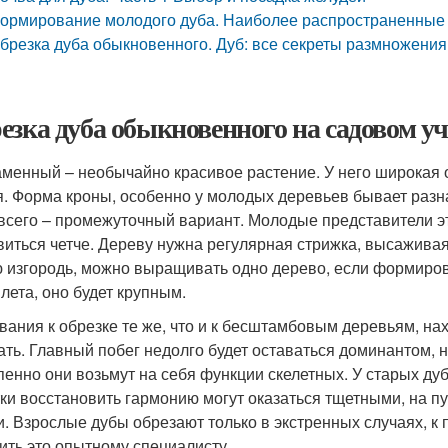
ормирование молодого дуба. Наиболее распространенные
брезка дуба обыкновенного. Дуб: все секреты размножения
езка дуба обыкновенного на садовом уч
аменный – необычайно красивое растение. У него широкая 
я. Форма кроны, особенно у молодых деревьев бывает разна
всего – промежуточный вариант. Молодые представители эт
виться четче. Дереву нужна регулярная стрижка, высажива
 изгородь, можно выращивать одно дерево, если формиров
 лета, оно будет крупным.
вания к обрезке те же, что и к бесштамбовым деревьям, н
ать. Главный побег недолго будет оставаться доминантом, н
пенно они возьмут на себя функции скелетных. У старых ду
ки восстановить гармонию могут оказаться тщетными, на п
и. Взрослые дубы обрезают только в экстренных случаях, к 
ить это опытному специалисту.