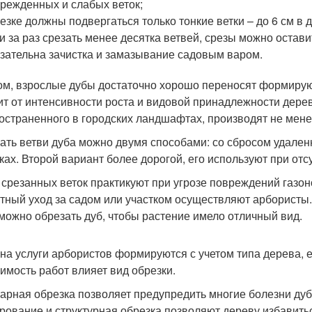
режденных и слабых веток;
езке должны подвергаться только тонкие ветки – до 6 см в 
и за раз срезать менее десятка ветвей, срезы можно остав
зательна зачистка и замазывание садовым варом.
ом, взрослые дубы достаточно хорошо переносят формиру
ит от интенсивности роста и видовой принадлежности дерева
остраненного в городских ландшафтах, производят не менее
ать ветви дуба можно двумя способами: со сбросом удаленн
ках. Второй вариант более дорогой, его используют при отс
 срезанных веток практикуют при угрозе повреждений газонов
тный уход за садом или участком осуществляют арбористы.
 можно обрезать дуб, чтобы растение имело отличный вид.
на услуги арбористов формируются с учетом типа дерева, е
оимость работ влияет вид обрезки.
арная обрезка позволяет предупредить многие болезни дуб
рование и структурная обрезка позволяют дереву избавит