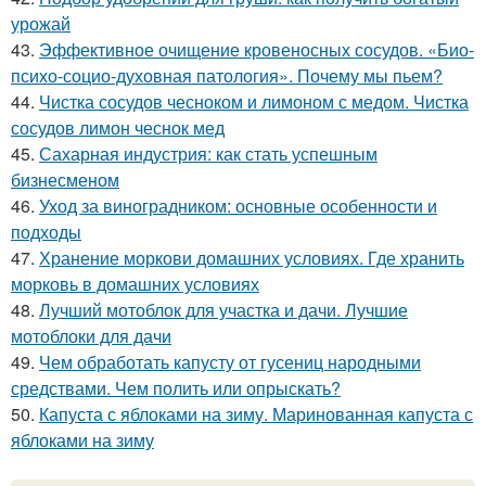
урожай
43.
Эффективное очищение кровеносных сосудов. «Био-
психо-социо-духовная патология». Почему мы пьем?
44.
Чистка сосудов чесноком и лимоном с медом. Чистка
сосудов лимон чеснок мед
45.
Сахарная индустрия: как стать успешным
бизнесменом
46.
Уход за виноградником: основные особенности и
подходы
47.
Хранение моркови домашних условиях. Где хранить
морковь в домашних условиях
48.
Лучший мотоблок для участка и дачи. Лучшие
мотоблоки для дачи
49.
Чем обработать капусту от гусениц народными
средствами. Чем полить или опрыскать?
50.
Капуста с яблоками на зиму. Маринованная капуста с
яблоками на зиму