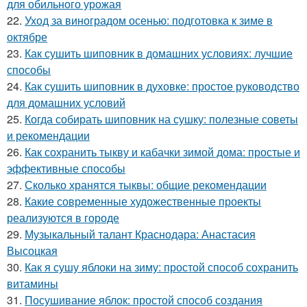
для обильного урожая
22.
Уход за виноградом осенью: подготовка к зиме в
октябре
23.
Как сушить шиповник в домашних условиях: лучшие
способы
24.
Как сушить шиповник в духовке: простое руководство
для домашних условий
25.
Когда собирать шиповник на сушку: полезные советы
и рекомендации
26.
Как сохранить тыкву и кабачки зимой дома: простые и
эффективные способы
27.
Сколько хранятся тыквы: общие рекомендации
28.
Какие современные художественные проекты
реализуются в городе
29.
Музыкальный талант Краснодара: Анастасия
Высоцкая
30.
Как я сушу яблоки на зиму: простой способ сохранить
витамины
31.
Посушивание яблок: простой способ создания