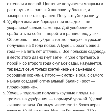
оттепели и весной. Цветение получается мощным и
растянутым — завязей вполовину больше, и
заморозок не так страшен. Почувствуйте разницу.
Удобрил ямы или борозды при посадке — не
укорачивай сильно саженцы. Дай удобрениям
сработать на себя — перейти в ранние плодушки.
Обрежешь — все уйдет в тот же «лопух», и урожай
получишь на 3 года позже. А будешь резать еще 2
года — на пять лет оттянешь! Все польские садоводы
вместо этого давно гнут ветки. И уже с третьего, а
порой и со второго года окупают сады. Разумеется,
так ведут себя только контейнерные саженцы с
хорошими корнями. Итого — смотри в оба: с самого
начала создавай оптимальный баланс «рост —
плодоношение».
Хочешь подольше получать крупные плоды, не
тратясь на удобрения, — нормируй урожай. Удаляй
лишние завязи. Оптимум известен: 1 яблоко через
каждые 10-15 см ветки. Или, по Кондакову, 750 г