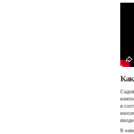
Как
Садов
компо
в соо
конси
вводи
В нав