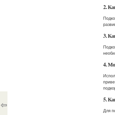
2. К
Подко
разви
3. К
Подко
необх
4. М
Испол
приве
подко
5. К
⇦
Для п