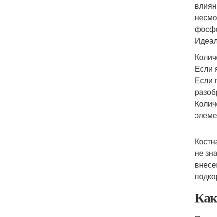
влиян
несмо
фосфо
Идеал
Колич
Если 
Если 
разоб
Колич
элеме
Костн
не зн
внесе
подко
Как