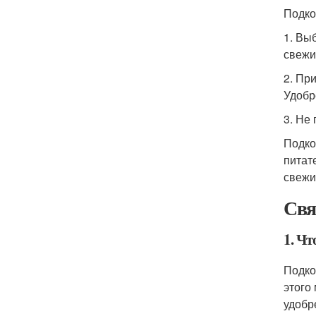
Подко
1. Вы
свежи
2. Пр
Удобр
3. Не
Подко
питат
свежи
Свя
1. Ч
Подко
этого
удобр