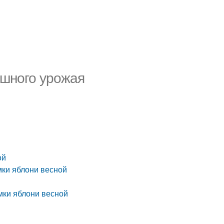
ешного урожая
ой
мки яблони весной
мки яблони весной