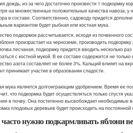
ия дождь, из-за чего достаточно произвести 1 подкормку ко
тря на множественные положительные качества навоза, у не
ра в составе. Соответственно, садоводу придется дополн
ьным вариантом будет рыбная или костная мука.
ество подкормок рассчитывается, исходя из почвенного сос
яблоня произрастает на черноземе, производить подкормку 
почва песчаная, подкормку придется вводить несколько раз
раться с костной мукой. В ее составе содержится не только
ество азота составляет не более 3%. Кальций влияет на вкус
нт принимает участие в образовании сладости.
ая мука является долгоиграющим удобрением. Время ее пол
ачит, что подкормка будет осуществляться только спустя ук
ния в почву. Она постепенно высвобождает необходимые ве
рмка плодовых деревьев будет происходить на постоянной 
 часто нужно подкармливать яблони в