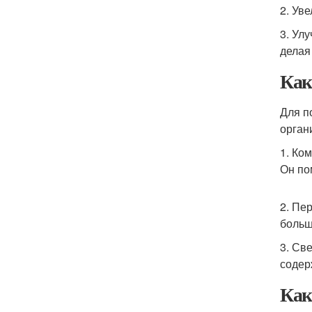
2. Ув
3. Ул
делая
Как
Для п
орган
1. Ко
Он по
2. Пе
больш
3. Св
содер
Как