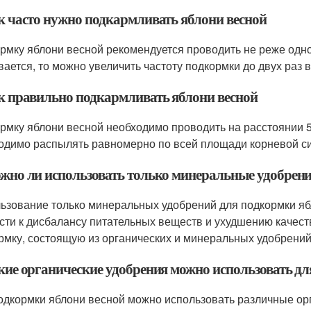
ак часто нужно подкармливать яблони весной
рмку яблони весной рекомендуется проводить не реже одног
вается, то можно увеличить частоту подкормки до двух раз в
ак правильно подкармливать яблони весной
рмку яблони весной необходимо проводить на расстоянии 5
одимо распылять равномерно по всей площади корневой с
ожно ли использовать только минеральные удобрени
ьзование только минеральных удобрений для подкормки яб
сти к дисбалансу питательных веществ и ухудшению качес
рмку, состоящую из органических и минеральных удобрений
акие органические удобрения можно использовать д
одкормки яблони весной можно использовать различные орга