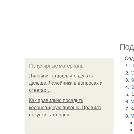
Под
Сод
П
Популярные материалы
С
Лилейник отцвел, что делать
К
дальше. Лилейники в вопросах и
К
ответах…
К
Как правильно посадить
М
колоновидную яблоню. Правила
К
покупки саженцев
М