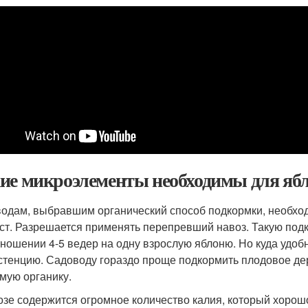
ие микроэлементы необходимы для яб
одам, выбравшим органический способ подкормки, необход
ст. Разрешается применять перепревший навоз. Такую подк
тношении 4-5 ведер на одну взрослую яблоню. Но куда удоб
стенцию. Садоводу гораздо проще подкормить плодовое дер
мую органику.
озе содержится огромное количество калия, который хорошо