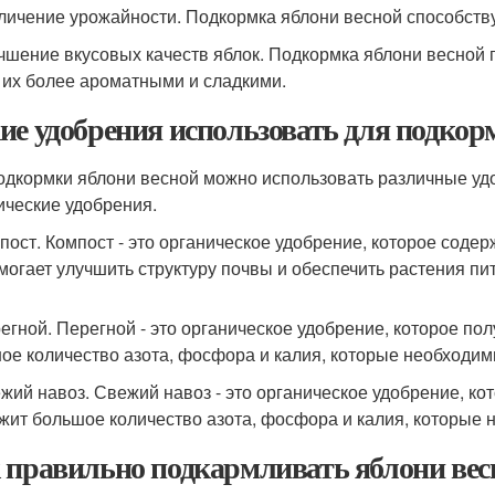
еличение урожайности. Подкормка яблони весной способств
учшение вкусовых качеств яблок. Подкормка яблони весной 
 их более ароматными и сладкими.
ие удобрения использовать для подкор
одкормки яблони весной можно использовать различные у
ические удобрения.
мпост. Компост - это органическое удобрение, которое сод
могает улучшить структуру почвы и обеспечить растения пи
регной. Перегной - это органическое удобрение, которое по
ое количество азота, фосфора и калия, которые необходим
ежий навоз. Свежий навоз - это органическое удобрение, ко
жит большое количество азота, фосфора и калия, которые 
 правильно подкармливать яблони вес