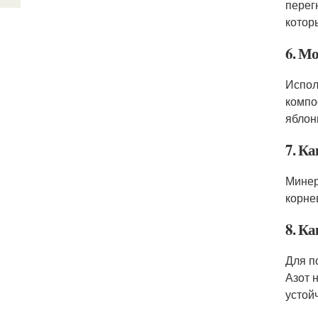
перег
котор
6. М
Испол
компо
яблон
7. К
Минер
корне
8. К
Для п
Азот 
устой