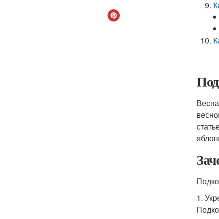
К
К
Под
Весна
весно
стать
яблон
Зач
Подко
1. Ук
Подко