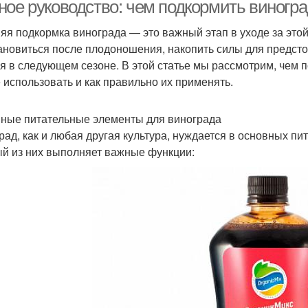
период
ное руководство: чем подкормить виногра
яя подкормка винограда — это важный этап в уходе за этой
ановиться после плодоношения, накопить силы для предсто
Удобрения для
У
Удобрение для яблонь
я в следующем сезоне. В этой статье мы рассмотрим, чем 
подкормки
 использовать и как правильно их применять.
ные питательные элементы для винограда
Дополнительное
Фосфорно-калийные
рад, как и любая другая культура, нуждается в основных пи
удобрение
удобрения
й из них выполняет важные функции:
Минеральные
подкормки