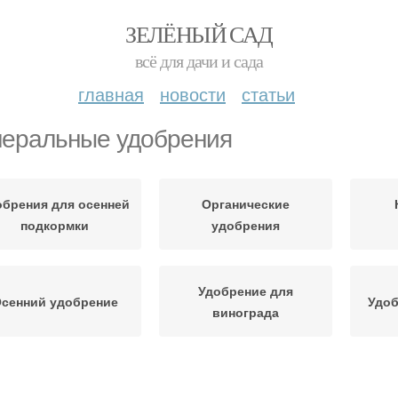
ЗЕЛЁНЫЙ САД
всё для дачи и сада
главная
новости
статьи
еральные удобрения
обрения для осенней
Органические
подкормки
удобрения
Удобрение для
сенний удобрение
Удоб
винограда
добрения в летний
Удобрения для груши
Удо