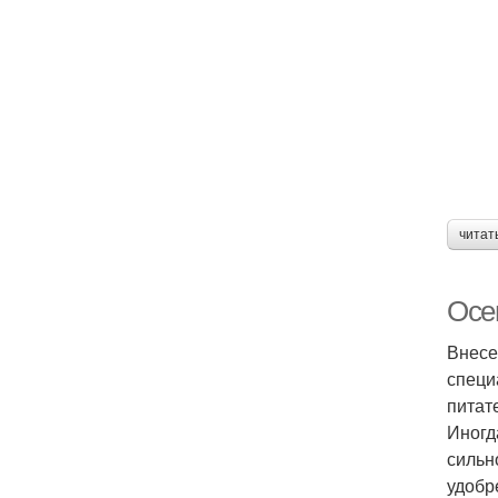
читат
Осе
Внесе
специ
питат
Иногд
сильн
удобр