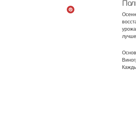
Пол
Осенн
восст
урожа
лучше
Основ
Виног
Кажды