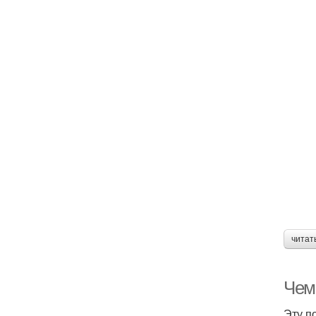
читат
Чем
Эту п