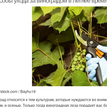
собы ухода за виноградом в летнее время
rstock.com / Bayhu19
рад относится к тем культурам, которые нуждаются во вним
ом, и осенью. Только тогда виноградная лоза порадует вас 