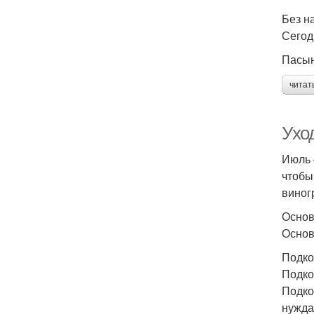
Без н
Сегод
Пасын
читат
Ухо
Июль 
чтобы
виног
Основ
Основ
Подко
Подко
Подко
нужда