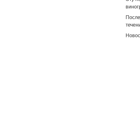
виног
После
течен
Ново