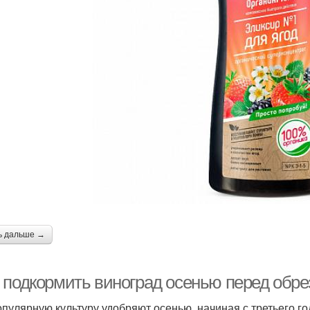
ь дальше →
 подкормить виноград осенью перед обре
опулярную культуру удобряют осенью, начиная с третьего г