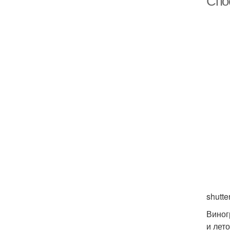
Спо
shutte
Виног
и лет