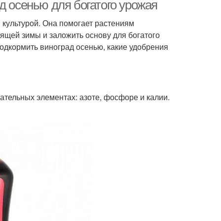
плодовых растений
д осенью для богатого урожая
 культурой. Она помогает растениям
ящей зимы и заложить основу для богатого
добрение для
Удобрения для яблони
подкормить виноград осенью, какие удобрения
подкормки
Минеральная
Осенние удобрения
тательных элементах: азоте, фосфоре и калии.
подкормка