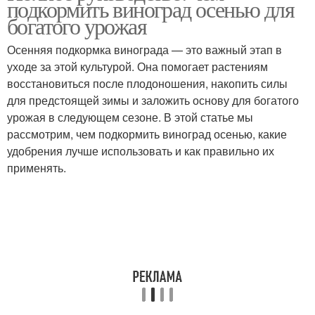
подкормить виноград осенью для
богатого урожая
Осенняя подкормка винограда — это важный этап в
Удобрения для
уходе за этой культурой. Она помогает растениям
Удобрения для груши
подкормки
восстановиться после плодоношения, накопить силы
для предстоящей зимы и заложить основу для богатого
урожая в следующем сезоне. В этой статье мы
рассмотрим, чем подкормить виноград осенью, какие
Удобрения для
Удобрение для
удобрения лучше использовать и как правильно их
весенней подкормки
весенней подкормки
применять.
Удобрения для роста