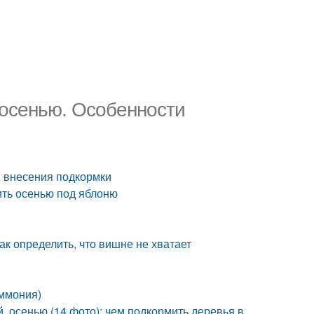
 осенью. Особенности
и внесения подкормки
ить осенью под яблоню
к определить, что вишне не хватает
аммония)
, осенью (14 фото): чем подкормить деревья в