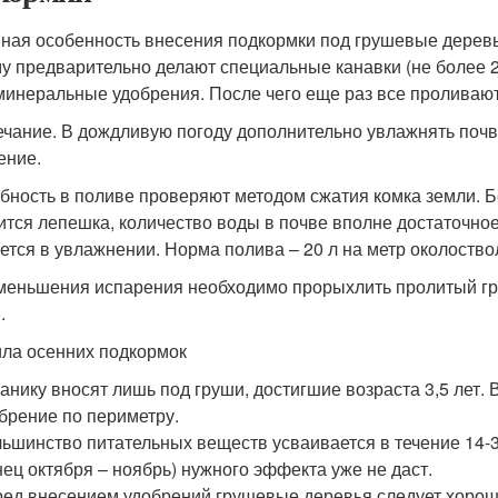
ная особенность внесения подкормки под грушевые деревья
у предварительно делают специальные канавки (не более 2
минеральные удобрения. После чего еще раз все проливают
чание. В дождливую погоду дополнительно увлажнять почву
ение.
бность в поливе проверяют методом сжатия комка земли. Бе
ится лепешка, количество воды в почве вполне достаточное
ется в увлажнении. Норма полива – 20 л на метр околоств
меньшения испарения необходимо прорыхлить пролитый гру
.
ла осенних подкормок
анику вносят лишь под груши, достигшие возраста 3,5 лет
брение по периметру.
ьшинство питательных веществ усваивается в течение 14-
нец октября – ноябрь) нужного эффекта уже не даст.
ед внесением удобрений грушевые деревья следует хороше