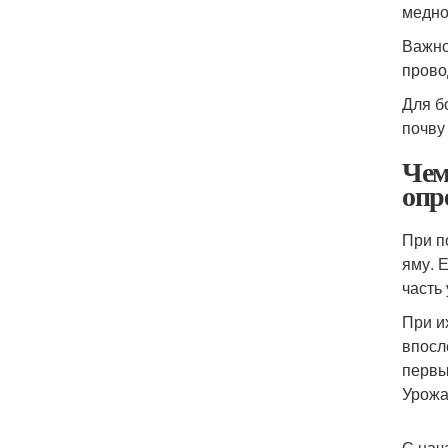
медно
Важно
прово
Для б
почву
Чем
опр
При п
яму. 
часть
При и
впосл
первы
Урожа
С нач