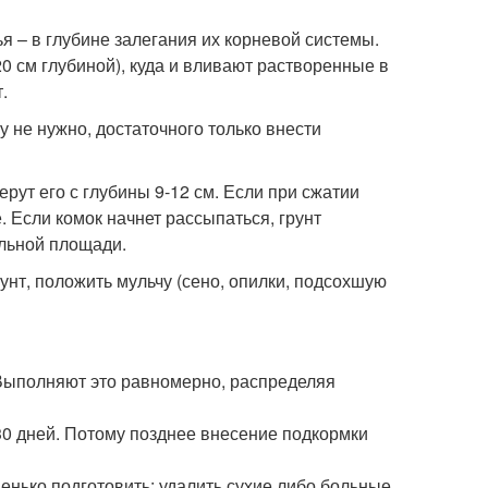
 – в глубине залегания их корневой системы.
0 см глубиной), куда и вливают растворенные в
.
 не нужно, достаточного только внести
рут его с глубины 9-12 см. Если при сжатии
. Если комок начнет рассыпаться, грунт
ольной площади.
нт, положить мульчу (сено, опилки, подсохшую
. Выполняют это равномерно, распределяя
30 дней. Потому позднее внесение подкормки
нько подготовить: удалить сухие либо больные