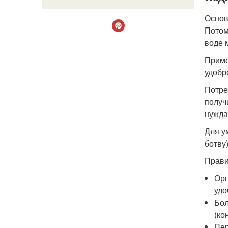
Основ
Потом
воде 
Приме
удобр
Потре
получ
нужда
Для у
ботву)
Прави
Орг
удо
Бол
(ко
Пер