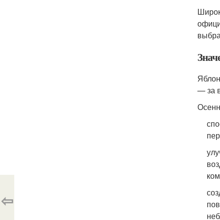
Широк
офици
выбра
Знач
Яблон
— за 
Осенн
спо
пер
улу
воз
ком
соз
⇦
пов
неб