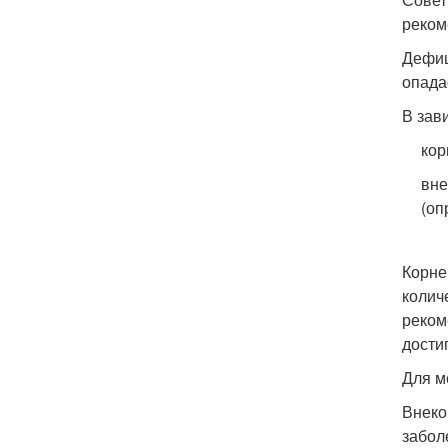
реком
Дефиц
опада
В зав
кор
вне
(оп
Корне
колич
реком
дости
Для м
Внеко
забол