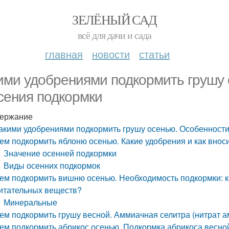
ЗЕЛЁНЫЙ САД
всё для дачи и сада
главная
новости
статьи
ими удобрениями подкормить грушу
сения подкормки
ержание
акими удобрениями подкормить грушу осенью. Особенност
ем подкормить яблоню осенью. Какие удобрения и как внос
Значение осенней подкормки
Виды осенних подкормок
ем подкормить вишню осенью. Необходимость подкормки: ка
итательных веществ?
Минеральные
ем подкормить грушу весной. Аммиачная селитра (нитрат 
ем подкормить абрикос осенью. Подкормка абрикоса весной