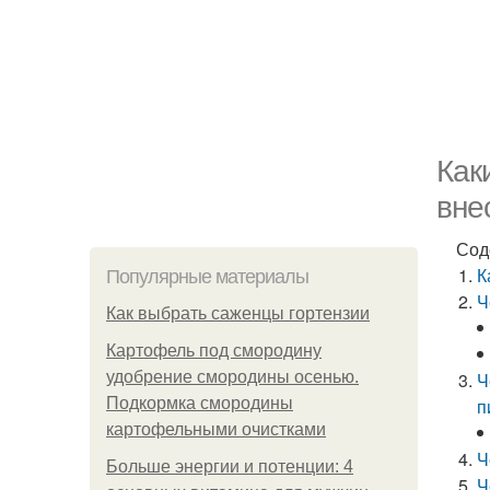
Как
вне
Сод
К
Популярные материалы
Ч
Как выбрать саженцы гортензии
Картофель под смородину
удобрение смородины осенью.
Ч
Подкормка смородины
п
картофельными очистками
Ч
Больше энергии и потенции: 4
Ч