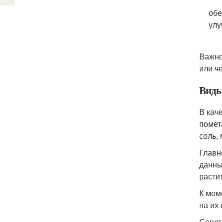
обе
улу
Важно
или че
Виды
В кач
помет
соль,
Главн
данны
расти
К мом
на их
Совет