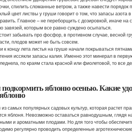
очки, спилить сломанные ветром, а также навести порядок 
клый цвет листвы у груши говорит о том, что запасы азота 
равить. Главное – не переборщить с дозировкой, иначе на
о завязей, которым все равно суждено осыпаться.
стоит забывать про фосфор, в противном случае, весной гр
асти, плодов может не быть совсем.
и к концу лета листья на груше начали покрываться пятнами
тения иссякли запасы калия. Именно этот минерал в перву
леднела, по краям стала красной или фиолетовой, то все д
 подкормить яблоню осенью. Какие удо
 яблоню
 из самых популярных садовых культур, которая растет пра
тся яблоня. Невозможно оставаться равнодушным, глядя на
ными и ароматными плодами. Но для того чтобы обеспечит
одимо регулярно проводить определенные агротехнические 