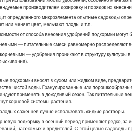
ендуемые производителем дозировку и порядок их внесени
ит определенного микроэлемента опытные садоводы опред
ет или меняет цвет, мельчают плоды и т.п.
исимости от способа внесения удобрений подкормки могут б
невыми — питательные смеси равномерно распределяют во
корневыми — удобрения проникают в структуру культуры в 
рыскивания).
вые подкормки вносят в сухом или жидком виде, предварит
естве чистой воды. Гранулированные или порошкообразны
ендуют применять в дождливый сезон. Так питательные ве
гнут корневой системы растения.
олодых саженцев лучше использовать жидкие растворы.
рневую подкормку в осенний период применяют редко, за 
еваний, насекомых и вредителей. С этой целью садоводы п