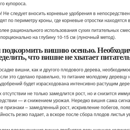
го купороса.
! Не следует вносить корневые удобрения в непосредствен
дят по периметру кроны, где корневые отростки находятся 
олее рационального использования сухих питательных сме
 порционально на глубину 10-15 см (луночный метод).
 подкормить вишню осенью. Необходи
еделить, что вишне не хватает питате
осадке вишни, как и другого плодового дерева, необходимо
Если это сделано правильно, то питание молодому деревцу 
 удобрений будет израсходована интенсивно растущим дере
х отсутствии не только замедлится рост, но и снизится имму
едствии — и снижением урожая. Нередко вишня сама сигна
е признаки – замедленный рост, искривление побегов, появ
йность резко падает, а вскоре после сбора плодов листья
алом плодоношения вишне требуется повышенное количест