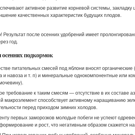
спечивают активное развитие корневой системы, закладку 
чшение качественных характеристик будущих плодов.
! Результат после осенних удобрений имеет пролонгирован
рез год.
 осенних подкормок
естве питательных смесей под яблони вносят органические 
а и навоза и т. п) и минеральные однокомпонентные или 
 мочевину).
ое требование к таким смесям — отсутствие в их составе а
й макроэлемент способствует активному наращиванию зеле
тельности перед приходом зимних холодов.
енту первых заморозков молодые побеги не успеют одревес
 формирование и рост, что негативным образом скажется н
! При использовании любых удобрений, особенно минеральн