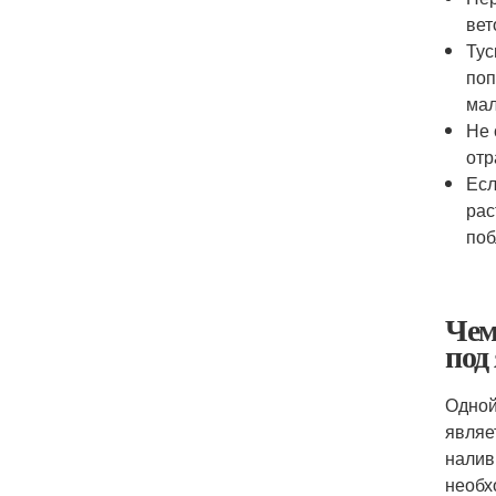
вет
Тус
поп
мал
Не 
отр
Есл
рас
поб
Чем
под
Одной
являе
налив
необх