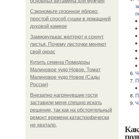
основных витамина для мужчин
з
Сэкономьте сезонное яблоко:
п
простой способ сушки в домашней
духовой камере
Замиокулькас желтеют и сохнут
листья. Почему листочки меняют
свой окрас
Купить семена Помидоры
Малиновое чудо Новое. Томат
Ч
Малиновое чудо Новое (Сады
П
России)
П
Внезапно нагрянувшие гости
Ч
заставили меня спешно искать
решение, так как на обстоятельный
ремонт времени катастрофически
не хватало.
Как
под