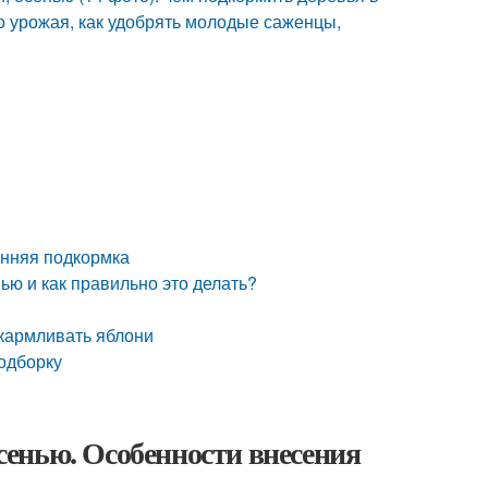
о урожая, как удобрять молодые саженцы,
енняя подкормка
ью и как правильно это делать?
дкармливать яблони
одборку
енью. Особенности внесения