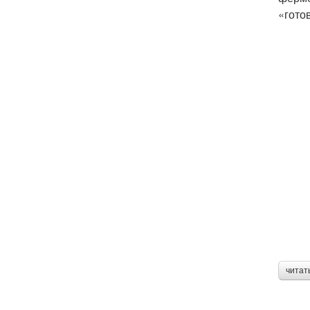
«гото
читат