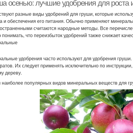
удобрение
конкретного типа
ша осенью: лучшие удобрения для роста 
твуют разные виды удобрений для груши, которые исполь
а и обеспечения его питания. Обычно применяют минераль
остраненными считаются народные методы. Все перечисле
 понимать, что переизбыток удобрений также снижает качес
ральные
альные удобрения часто используют для удобрения груши.
ратов. Их следует применять исключительно по инструкции,
у дереву.
 наиболее популярных видов минеральных веществ для гр