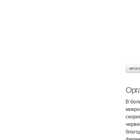
читат
Орг
В бол
микро
скоре
черве
благо
ферме