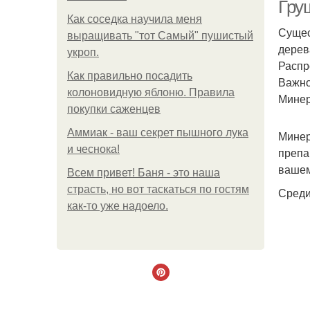
Гру
Как соседка научила меня
Сущес
выращивать "тот Самый" пушистый
дерев
укроп.
Распр
Как правильно посадить
Важно
колоновидную яблоню. Правила
Мине
покупки саженцев
Аммиак - ваш секрет пышного лука
Минер
и чеснока!
препа
вашем
Всем привет! Баня - это наша
страсть, но вот таскаться по гостям
Среди
как-то уже надоело.