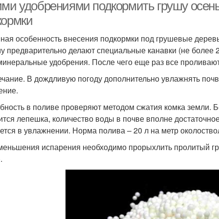
ими удобрениями подкормить грушу осен
кормки
ная особенность внесения подкормки под грушевые деревья
у предварительно делают специальные канавки (не более 2
минеральные удобрения. После чего еще раз все проливают
чание. В дождливую погоду дополнительно увлажнять почву
ение.
бность в поливе проверяют методом сжатия комка земли. Бе
ится лепешка, количество воды в почве вполне достаточное
ется в увлажнении. Норма полива – 20 л на метр околоств
меньшения испарения необходимо прорыхлить пролитый гру
.