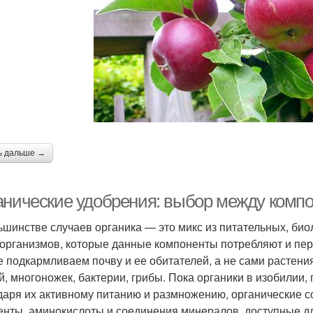
ь дальше →
анические удобрения: выбор между компо
ьшинстве случаев органика — это микс из питательных, био
организмов, которые данные компоненты потребляют и пе
е подкармливаем почву и ее обитателей, а не сами растени
й, многоножек, бактерии, грибы. Пока органики в изобилии
даря их активному питанию и размножению, органические 
нты, аминокислоты и соединения минералов, доступные д