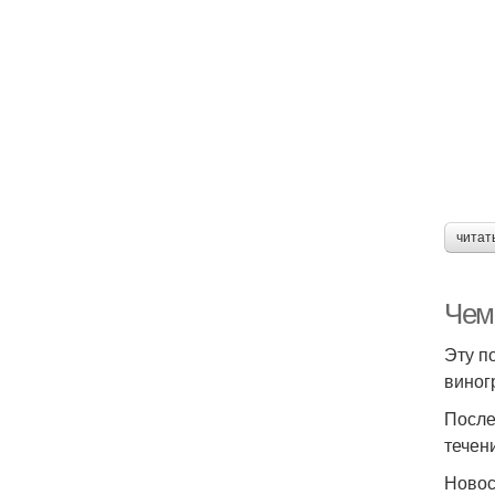
читат
Чем
Эту п
виног
После
течен
Ново