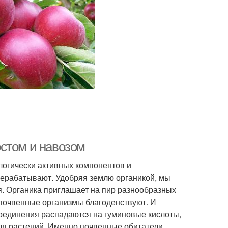
стом и навозом
логически активных компонентов и
рерабатывают. Удобряя землю органикой, мы
я. Органика приглашает на пир разнообразных
, почвенные организмы благоденствуют. И
соединения распадаются на гуминовые кислоты,
ля растений. Именно почвенные обитатели