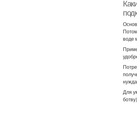
Как
под
Основ
Потом
воде 
Приме
удобр
Потре
получ
нужда
Для у
ботву)