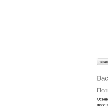
читат
Вас
Пол
Осенн
восст