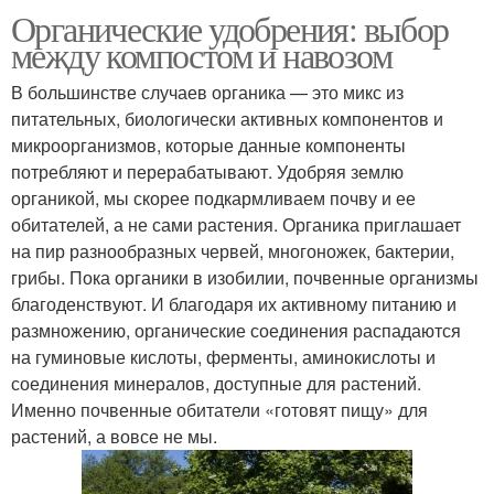
Органические удобрения: выбор
Органическое
Удобрения для роста
между компостом и навозом
удобрение
В большинстве случаев органика — это микс из
питательных, биологически активных компонентов и
микроорганизмов, которые данные компоненты
потребляют и перерабатывают. Удобряя землю
органикой, мы скорее подкармливаем почву и ее
обитателей, а не сами растения. Органика приглашает
на пир разнообразных червей, многоножек, бактерии,
грибы. Пока органики в изобилии, почвенные организмы
благоденствуют. И благодаря их активному питанию и
размножению, органические соединения распадаются
на гуминовые кислоты, ферменты, аминокислоты и
соединения минералов, доступные для растений.
Именно почвенные обитатели «готовят пищу» для
растений, а вовсе не мы.