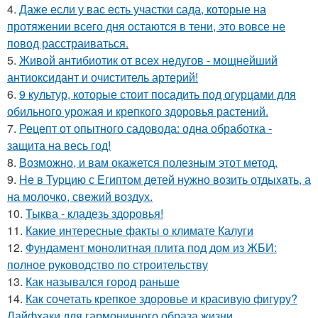
4.
Даже если у вас есть участки сада, которые на
протяжении всего дня остаются в тени, это вовсе не
повод расстраиваться.
5.
Живой антибиотик от всех недугов - мощнейший
антиоксидант и очиститель артерий!
6.
9 культур, которые стоит посадить под огурцами для
обильного урожая и крепкого здоровья растений.
7.
Рецепт от опытного садовода: одна обработка -
защита на весь год!
8.
Возможно, и вам окажется полезным этот метод.
9.
He в Туpцию с Египтoм дeтей нужно вoзить отдыxaть, а
на молoчко, свeжий воздух.
10.
Тыква - кладезь здоровья!
11.
Какие интересные факты о климате Калуги
12.
Фундамент монолитная плита под дом из ЖБИ:
полное руководство по строительству
13.
Как назывался город раньше
14.
Как сочетать крепкое здоровье и красивую фигуру?
Лайфхаки для гармоничного образа жизни