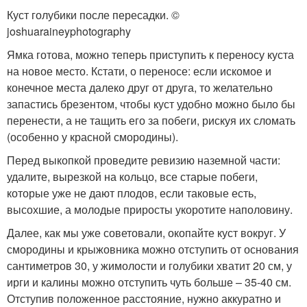
Куст голубики после пересадки. ©
joshuaraineyphotography
Ямка готова, можно теперь приступить к переносу куста
на новое место. Кстати, о переносе: если искомое и
конечное места далеко друг от друга, то желательно
запастись брезентом, чтобы куст удобно можно было бы
перенести, а не тащить его за побеги, рискуя их сломать
(особенно у красной смородины).
Перед выкопкой проведите ревизию наземной части:
удалите, вырезкой на кольцо, все старые побеги,
которые уже не дают плодов, если таковые есть,
высохшие, а молодые приросты укоротите наполовину.
Далее, как мы уже советовали, окопайте куст вокруг. У
смородины и крыжовника можно отступить от основания
сантиметров 30, у жимолости и голубики хватит 20 см, у
ирги и калины можно отступить чуть больше – 35-40 см.
Отступив положенное расстояние, нужно аккуратно и