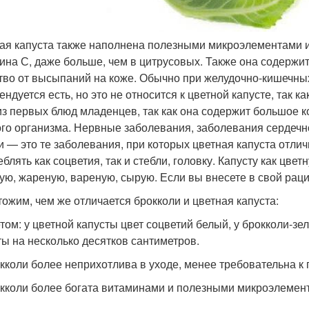
ая капуста также наполнена полезными микроэлементами и
ина С, даже больше, чем в цитрусовых. Также она содержит
тво от высыпаний на коже. Обычно при желудочно-кишечны
ндуется есть, но это не относится к цветной капусте, так к
из первых блюд младенцев, так как она содержит большое к
ого организма. Нервные заболевания, заболевания сердечн
и — это те заболевания, при которых цветная капуста отл
блять как соцветия, так и стебли, головку. Капусту как цве
ую, жареную, вареную, сырую. Если вы внесете в свой рацио
ожим, чем же отличается брокколи и цветная капуста:
етом: у цветной капусты цвет соцветий белый, у брокколи-зе
ты на несколько десятков сантиметров.
окколи более неприхотлива в уходе, менее требовательна к 
окколи более богата витаминами и полезными микроэлемен