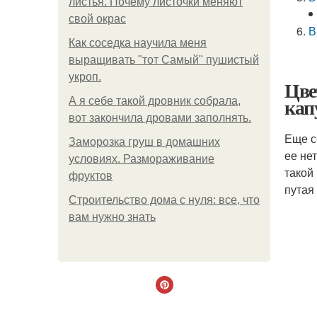
листья. Почему листочки меняют
свой окрас
В
Как соседка научила меня
выращивать "тот Самый" пушистый
укроп.
Цве
кап
А я себе такой дровник собрала,
вот закончила дровами заполнять.
Еще с
Заморозка груш в домашних
ее не
условиях. Размораживание
такой
фруктов
путая
Строительство дома с нуля: все, что
вам нужно знать