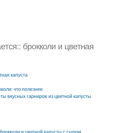
ется:: брокколи и цветная
тная капуста
кколи: что полезнее
пты вкусных гарниров из цветной капусты
 брокколи и цветной капусты с сыром