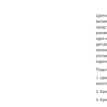
Цветн
витам
средс
рекоме
одно 
детск
печен
употре
парен
Подыт
1. Цв
капус
2. Бр
3. Бр