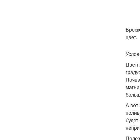
Брокк
цвет.
Услов
Цветн
граду
Почва
магни
больш
А вот
полив
будет
непри
Полез