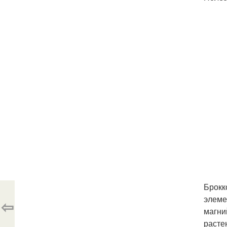
Брокк
элеме
⇦
магни
расте