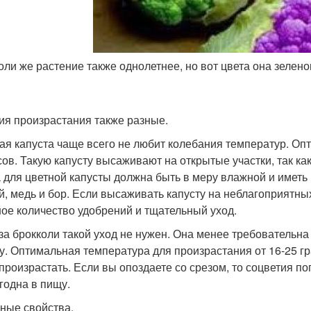
оли же растение также однолетнее, но вот цвета она зелено
ия произрастания также разные.
ая капуста чаще всего не любит колебания температур. Оп
сов. Такую капусту высаживают на открытые участки, так как
 для цветной капусты должна быть в меру влажной и иметь
й, медь и бор. Если высаживать капусту на неблагоприятных
ое количество удобрений и тщательный уход.
 за брокколи такой уход не нужен. Она менее требовательна
у. Оптимальная температура для произрастания от 16-25 гра
 произрастать. Если вы опоздаете со срезом, то соцветия по
годна в пищу.
ные свойства.