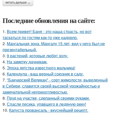
читать дальше →
Последние обновления на сайте:
1.
Всем привет! Баня - это наша страсть, но вот
таскаться по гостям как-то уже надоело.
2.
Мангальная зона. Мангалу 15 лет, вид у него был не
презентабельный.
3.
9 растений, которые любят золу.
4.
На заметку дачникам.
5.
Эпоха детства известного мальчика!
6.
Календула - ваш верный союзник в саду.
7.
"Бакчарский Великан" - сорт жимолости, выведенный
в Сибири, славится своей высокой урожайностью и
замечательной неприхотливостью.
8.
Пруд на участке, сделанный своими руками.
9.
Спасли песика, упaвшего в ледяную рeку!
10.
Капуста провансаль - вкуснейший рецепт.