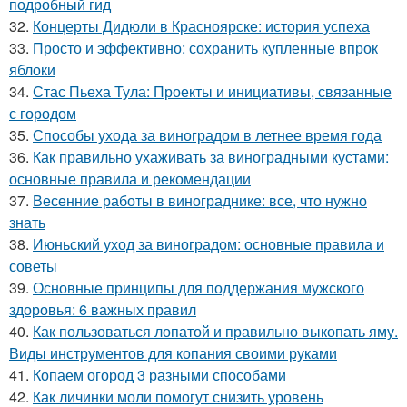
подробный гид
32.
Концерты Дидюли в Красноярске: история успеха
33.
Просто и эффективно: сохранить купленные впрок
яблоки
34.
Стас Пьеха Тула: Проекты и инициативы, связанные
с городом
35.
Способы ухода за виноградом в летнее время года
36.
Как правильно ухаживать за виноградными кустами:
основные правила и рекомендации
37.
Весенние работы в винограднике: все, что нужно
знать
38.
Июньский уход за виноградом: основные правила и
советы
39.
Основные принципы для поддержания мужского
здоровья: 6 важных правил
40.
Как пользоваться лопатой и правильно выкопать яму.
Виды инструментов для копания своими руками
41.
Копаем огород 3 разными способами
42.
Как личинки моли помогут снизить уровень