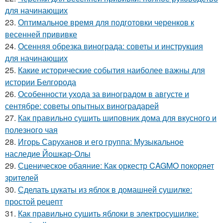
для начинающих
23.
Оптимальное время для подготовки черенков к
весенней прививке
24.
Осенняя обрезка винограда: советы и инструкция
для начинающих
25.
Какие исторические события наиболее важны для
истории Белгорода
26.
Особенности ухода за виноградом в августе и
сентябре: советы опытных виноградарей
27.
Как правильно сушить шиповник дома для вкусного и
полезного чая
28.
Игорь Саруханов и его группа: Музыкальное
наследие Йошкар-Олы
29.
Сценическое обаяние: Как оркестр CAGMO покоряет
зрителей
30.
Сделать цукаты из яблок в домашней сушилке:
простой рецепт
31.
Как правильно сушить яблоки в электросушилке: