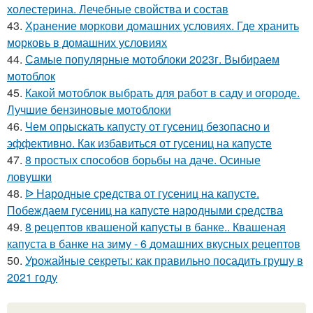
холестерина. Лечебные свойства и состав
43.
Хранение моркови домашних условиях. Где хранить
морковь в домашних условиях
44.
Самые популярные мотоблоки 2023г. Выбираем
мотоблок
45.
Какой мотоблок выбрать для работ в саду и огороде.
Лучшие бензиновые мотоблоки
46.
Чем опрыскать капусту от гусениц безопасно и
эффективно. Как избавиться от гусениц на капусте
47.
8 простых способов борьбы на даче. Осиные
ловушки
48.
ᐉ Народные средства от гусениц на капусте.
Побеждаем гусениц на капусте народными средства
49.
8 рецептов квашеной капусты в банке.. Квашеная
капуста в банке на зиму - 6 домашних вкусных рецептов
50.
Урожайные секреты: как правильно посадить грушу в
2021 году