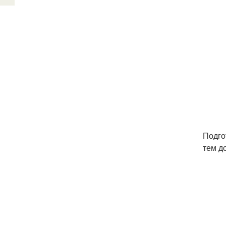
Подго
тем д