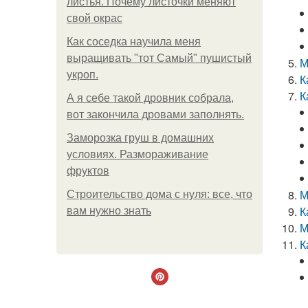
листья. Почему листочки меняют
свой окрас
Как соседка научила меня
выращивать "тот Самый" пушистый
М
укроп.
К
К
А я себе такой дровник собрала,
вот закончила дровами заполнять.
Заморозка груш в домашних
условиях. Размораживание
фруктов
М
Строительство дома с нуля: все, что
К
вам нужно знать
М
К