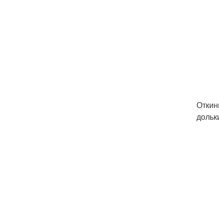
Откин
дольк