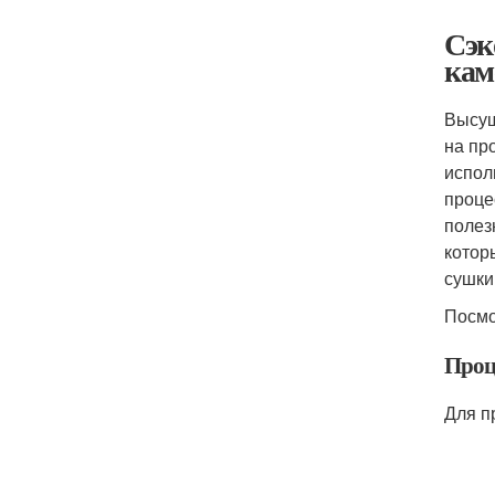
Сэк
кам
Высуш
на пр
испол
проце
полез
котор
сушки
Посмо
Проц
Для п