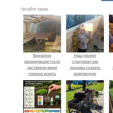
Читайте также
Внезапно
Наш проект
нагрянувшие гости
стартовал как
заставили меня
задумка создать
спешно искать
компактную
решение, так как на
беседку для
обстоятельный
отдыха.
ремонт времени
катастрофически не
хватало.