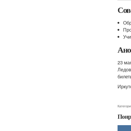
Сов
Обр
Про
Учи
Ано
23 ма
Ледов
билет
Иркут
Категори
Понр