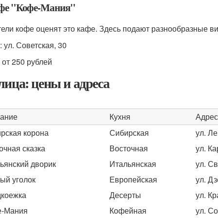
афе "Кофе-Мания"
ели кофе оценят это кафе. Здесь подают разнообразные ви
 ул. Советская, 30
 от 250 рублей
лица: цены и адреса
ание
Кухня
Адрес
рская корона
Сибирская
ул. Ле
очная сказка
Восточная
ул. К
ьянский дворик
Итальянская
ул. С
ый уголок
Европейская
ул. Д
коежка
Десерты
ул. Кр
е-Мания
Кофейная
ул. Со