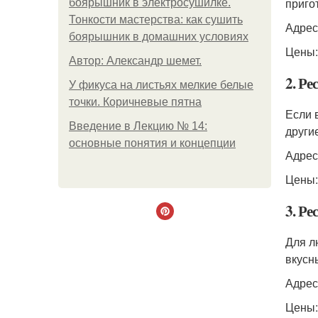
приго
боярышник в электросушилке.
Тонкости мастерства: как сушить
Адрес:
боярышник в домашних условиях
Цены:
Автор: Александр шемет.
2. Ре
У фикуса на листьях мелкие белые
точки. Коричневые пятна
Если 
Введение в Лекцию № 14:
други
основные понятия и концепции
Адрес
Цены:
3. Р
Для л
вкусн
Адрес
Цены: