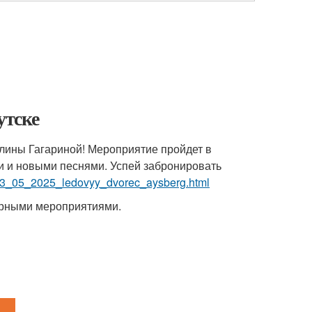
утске
олины Гагариной! Мероприятие пройдет в
и и новыми песнями. Успей забронировать
k_23_05_2025_ledovyy_dvorec_aysberg.html
турными мероприятиями.