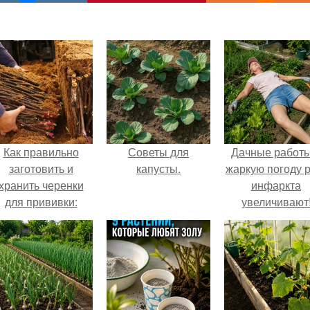
Как правильно
Советы для
Дачные работы
заготовить и
капусты.
жаркую погоду р
хранить черенки
инфаркта
для прививки:
увеличивают
советы по
успешному
прививанию
растений