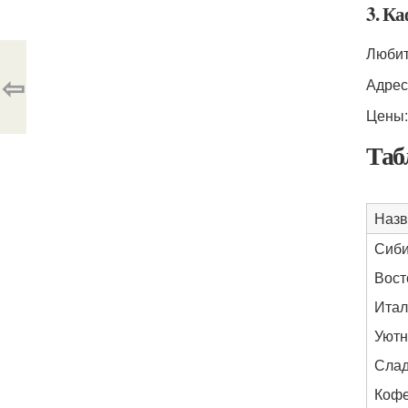
3. К
Любит
⇦
Адрес:
Цены:
Таб
Назв
Сиби
Вост
Итал
Уютн
Слад
Коф