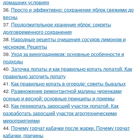
домашних условиях
36.
Просто и эффективно: сохранение яблок свежими до
весны
37.
Продолжительное хранение яблок: секреты
долговременного сохранения
38.
Народные рецепты очищения сосудов лимоном и
чесноком. Рецепты
39.
Уход за виноградником: основные особенности и
подходы
40.
Заточка лопаты и как правильно копать лопатой. Как
правильно заточить лопату
41.
Как правильно копать в огороде: советы бывалых
42.
Размножение ремонтантной малины черенками
осенью и весной: основные принципы и приемы
43.
Как перекопать заросший участок лопатой. Как
разработать заросший участок агротехническими
мероприятиями
44.
Почему горчат кабачки после жарки. Почему горчат
кабачки, причины