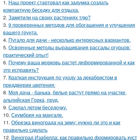
1.
Наш проект стартовал как задумка создать
компактную беседку для отдыха.
2.
Заметили на своих растениях тлю?
3.
9 проверенных методов для обогащения и улучшения
вашего грунта.
4.
Пугало для дачи - несколько интересных вариантов.
5.
Освоенные методы выращивания рассады огурцов:
практический опыт!
6.
Почему ваша морковь растет деформированной и как
это исправить?
7.
Краткая инструкция по уходу за декабристом в
преддверии цветения:
8.
Моя дача - банька, белые растут прямо на участке,
альпийская Горка, пруд.
9.
Сделал летом беседочку.
10.
Скумбрия на мангале.
11.
Обрезка винограда на зиму: нужно ли это и как
правильно сделать
12.
Виноград Изабелла: как правильно формировать куст