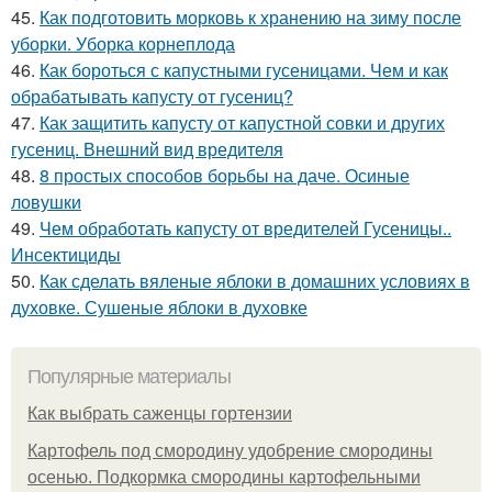
45.
Как подготовить морковь к хранению на зиму после
уборки. Уборка корнеплода
46.
Как бороться с капустными гусеницами. Чем и как
обрабатывать капусту от гусениц?
47.
Как защитить капусту от капустной совки и других
гусениц. Внешний вид вредителя
48.
8 простых способов борьбы на даче. Осиные
ловушки
49.
Чем обработать капусту от вредителей Гусеницы..
Инсектициды
50.
Как сделать вяленые яблоки в домашних условиях в
духовке. Сушеные яблоки в духовке
Популярные материалы
Как выбрать саженцы гортензии
Картофель под смородину удобрение смородины
осенью. Подкормка смородины картофельными