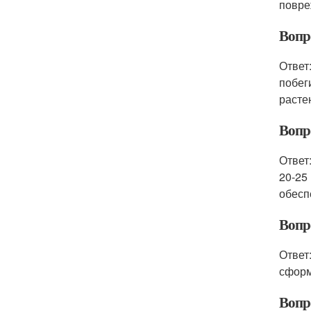
повре
Вопр
Ответ
побег
расте
Вопр
Ответ
20-25
обесп
Вопр
Ответ
сформ
Вопр