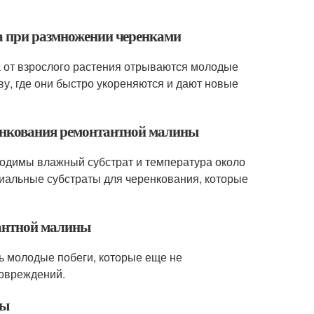
на при размножении черенками
а от взрослого растения отрываются молодые
ву, где они быстро укореняются и дают новые
ренкования ремонтантной малины
одимы влажный субстрат и температура около
циальные субстраты для черенкования, которые
тантной малины
ь молодые побеги, которые еще не
повреждений.
ны