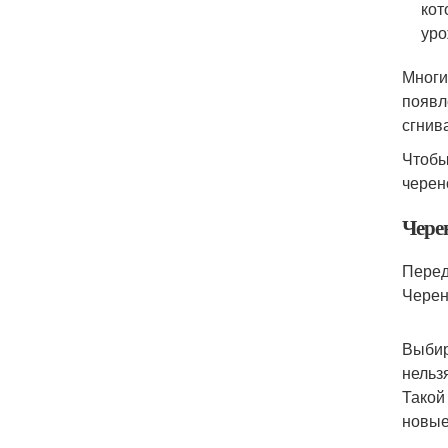
кот
уро
Многи
появл
сгнив
Чтобы
черен
Чере
Перед
Черен
Выбир
нельз
Такой 
новые