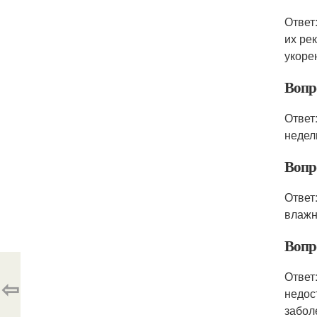
Ответ
их ре
укоре
Вопр
Ответ
недел
Вопр
Ответ
влажн
Вопр
Ответ
⇦
недос
забол