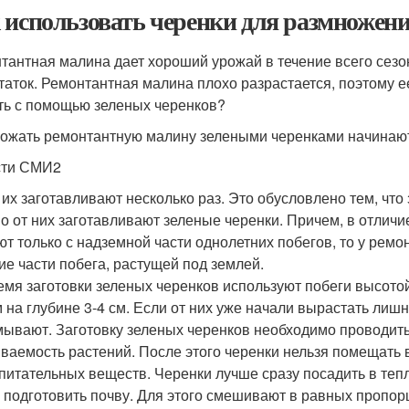
 использовать черенки для размножен
тантная малина дает хороший урожай в течение всего сез
таток. Ремонтантная малина плохо разрастается, поэтому е
ть с помощью зеленых черенков?
ожать ремонтантную малину зелеными черенками начинают
сти СМИ2
 их заготавливают несколько раз. Это обусловлено тем, чт
о от них заготавливают зеленые черенки. Причем, в отличие
ют только с надземной части однолетних побегов, то у рем
ие части побега, растущей под землей.
емя заготовки зеленых черенков используют побеги высотой
 на глубине 3-4 см. Если от них уже начали вырастать лиш
ывают. Заготовку зеленых черенков необходимо проводить 
ваемость растений. После этого черенки нельзя помещать в
 питательных веществ. Черенки лучше сразу посадить в теп
 подготовить почву. Для этого смешивают в равных пропор