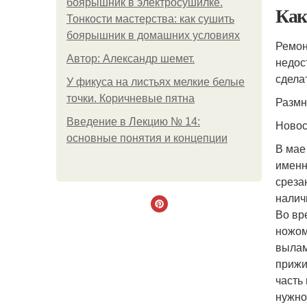
боярышник в электросушилке.
Как
Тонкости мастерства: как сушить
боярышник в домашних условиях
Ремон
Автор: Александр шемет.
недос
сдела
У фикуса на листьях мелкие белые
точки. Коричневые пятна
Размн
Введение в Лекцию № 14:
Ново
основные понятия и концепции
В мае
именн
среза
налич
Во вр
ножом
вылам
прижи
часть
нужно