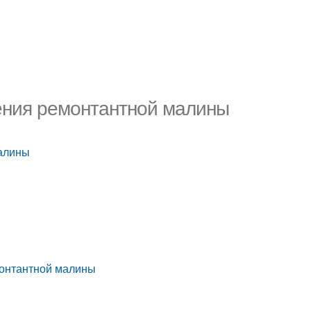
ения ремонтантной малины
малины
монтантной малины