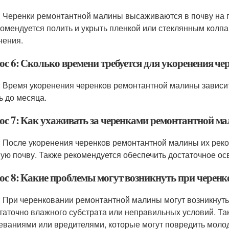
: Черенки ремонтантной малины высаживаются в почву на г
комендуется полить и укрыть пленкой или стеклянным колпа
нения.
ос 6: Сколько времени требуется для укоренения ч
: Время укоренения черенков ремонтантной малины зависит
ь до месяца.
ос 7: Как ухаживать за черенками ремонтантной м
: После укоренения черенков ремонтантной малины их реко
ую почву. Также рекомендуется обеспечить достаточное ос
ос 8: Какие проблемы могут возникнуть при черен
: При черенковании ремонтантной малины могут возникнуть
таточно влажного субстрата или неправильных условий. Та
еваниями или вредителями, которые могут повредить моло