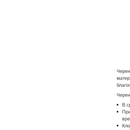
Черен
матер
благо
Черен
В с
При
вре
Кло