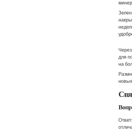
минер
Зелен
накры
недел
удобре
Через
для п
на бо
Размн
новых
Свя
Вопр
Ответ
отлич