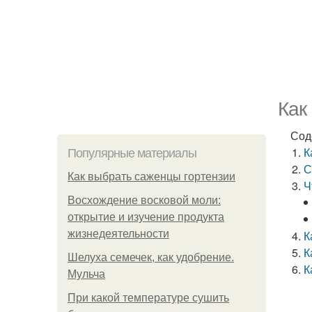
Как
Сод
К
Популярные материалы
С
Как выбрать саженцы гортензии
Ч
Восхождение восковой моли:
открытие и изучение продукта
жизнедеятельности
К
К
Шелуха семечек, как удобрение.
К
Мульча
При какой температуре сушить