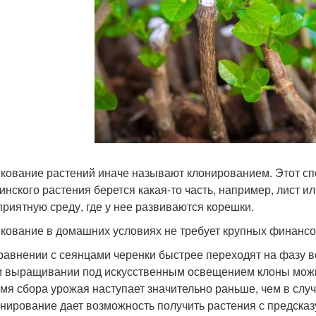
кование растений иначе называют клонированием. Этот спо
инского растения берется какая-то часть, например, лист ил
приятную среду, где у нее развиваются корешки.
кование в домашних условиях не требует крупных финансов
равнении с сеянцами черенки быстрее переходят на фазу в
 выращивании под искусственным освещением клоны можно
мя сбора урожая наступает значительно раньше, чем в слу
нирование дает возможность получить растения с предска