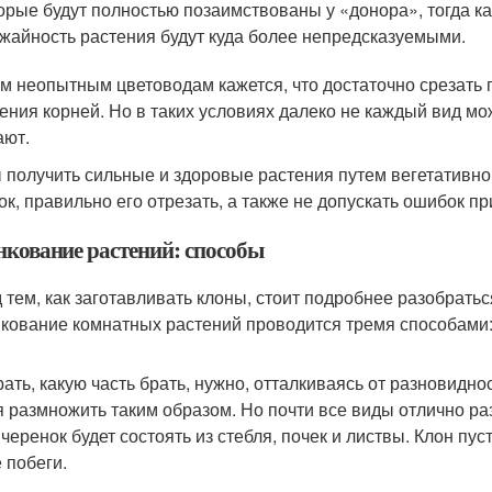
орые будут полностью позаимствованы у «донора», тогда к
жайность растения будут куда более непредсказуемыми.
м неопытным цветоводам кажется, что достаточно срезать п
ения корней. Но в таких условиях далеко не каждый вид мож
ают.
 получить сильные и здоровые растения путем вегетативн
ок, правильно его отрезать, а также не допускать ошибок п
нкование растений: способы
 тем, как заготавливать клоны, стоит подробнее разобраться
кование комнатных растений проводится тремя способами: 
ать, какую часть брать, нужно, отталкиваясь от разновидн
я размножить таким образом. Но почти все виды отлично р
черенок будет состоять из стебля, почек и листвы. Клон пуст
 побеги.