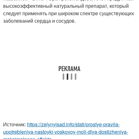
высокоэффективный натуральный препарат, который
следует применять при широком спектре существующих
заболеваний сердца и сосудов.
Источник:
https://zelynyjsad.info/stati/prostye-pravila-
upotrebleniya-nastoyki-voskovoy-moli-dlya-dostizheniya-