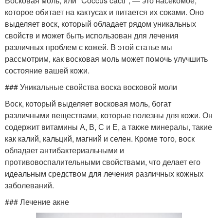
Восковая моль, или *Coccus cacti*, — это насекомое,
которое обитает на кактусах и питается их соками. Оно
выделяет воск, который обладает рядом уникальных
Моли в качестве
Моли при аллергии
свойств и может быть использован для лечения
различных проблем с кожей. В этой статье мы
рассмотрим, как восковая моль может помочь улучшить
Моли при
состояние вашей кожи.
онкологических
Моли при туберкулёзе
### Уникальные свойства воска восковой моли
заболеваниях
Воск, который выделяет восковая моль, богат
различными веществами, которые полезны для кожи. Он
содержит витамины А, В, С и Е, а также минералы, такие
Моли для защиты
Моли перед обработкой
как калий, кальций, магний и селен. Кроме того, воск
обладает антибактериальными и
противовоспалительными свойствами, что делает его
идеальным средством для лечения различных кожных
Моль в лечении
Моль при пневмонии
заболеваний.
### Лечение акне