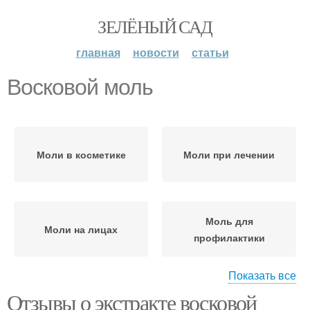
ЗЕЛЁНЫЙ САД
главная
новости
статьи
Восковой моль
Моли в косметике
Моли при лечении
Моль для
Моли на лицах
профилактики
Показать все
Отзывы о экстракте восковой
Моли для лечения
Моли в сочетании