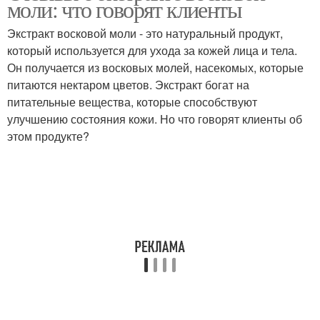
моли: что говорят клиенты
Экстракт восковой моли - это натуральный продукт,
который используется для ухода за кожей лица и тела.
Лечения от восковой
Он получается из восковых молей, насекомых, которые
Моль в пчеловодстве
моли
питаются нектаром цветов. Экстракт богат на
питательные вещества, которые способствуют
улучшению состояния кожи. Но что говорят клиенты об
этом продукте?
Моль на разных
Моль для пчеловодов
стадиях
Моли для
Моли в лечении
профилактики
Моль для настойки
Моли для борьбы