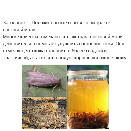
Заголовок 1: Положительные отзывы о экстракте
Моли в медицине
Моли в косметологии
восковой моли
Многие клиенты отмечают, что экстракт восковой моли
действительно помогает улучшить состояние кожи. Они
отмечают, что кожа становится более гладкой и
Моли в сельском
Моли в домашнем
эластичной, а также что продукт хорошо увлажняет кожу.
хозяйстве
хозяйстве
Восковые моли
Моли на растениях
Моль для достижения
Моли для достижения