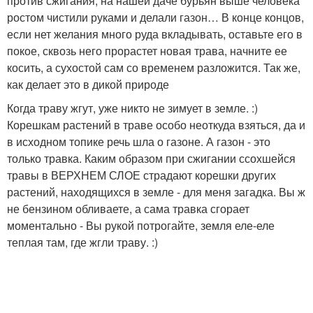
против сжигания, на нашей даче бурьян выше человека
ростом чистили руками и делали газон… В конце концов,
если нет желания много руда вкладывать, оставьте его в
покое, сквозь него прорастет новая трава, начните ее
косить, а сухостой сам со временем разложится. Так же,
как делает это в дикой природе
Когда траву жгут, уже никто не зимует в земле. :)
Корешкам растений в траве особо неоткуда взяться, да и
в исходном топике речь шла о газоне. А газон - это
только травка. Каким образом при сжигании ссохшейся
травы в ВЕРХНЕМ СЛОЕ страдают корешки других
растений, находящихся в земле - для меня загадка. Вы ж
не бензином обливаете, а сама травка сгорает
моментально - Вы рукой потрогайте, земля еле-еле
теплая там, где жгли траву. :)