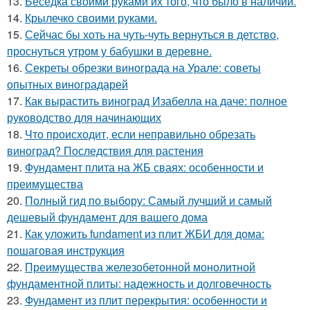
13.
Беседка своими руками их того, что было в наличии.
14.
Крылечко своими руками.
15.
Сейчас бы хоть на чуть-чуть вернуться в детство,
проснуться утром у бабушки в деревне.
16.
Секреты обрезки винограда на Урале: советы
опытных виноградарей
17.
Как вырастить виноград Изабелла на даче: полное
руководство для начинающих
18.
Что происходит, если неправильно обрезать
виноград? Последствия для растения
19.
Фундамент плита на ЖБ сваях: особенности и
преимущества
20.
Полный гид по выбору: Самый лучший и самый
дешевый фундамент для вашего дома
21.
Как уложить fundament из плит ЖБИ для дома:
пошаговая инструкция
22.
Преимущества железобетонной монолитной
фундаментной плиты: надежность и долговечность
23.
Фундамент из плит перекрытия: особенности и