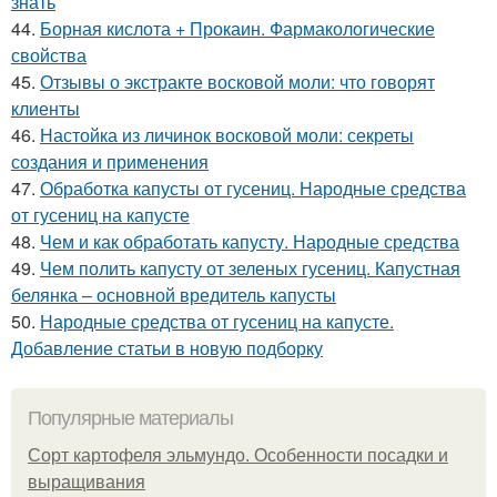
знать
44.
Борная кислота + Прокаин. Фармакологические
свойства
45.
Отзывы о экстракте восковой моли: что говорят
клиенты
46.
Настойка из личинок восковой моли: секреты
создания и применения
47.
Обработка капусты от гусениц. Народные средства
от гусениц на капусте
48.
Чем и как обработать капусту. Народные средства
49.
Чем полить капусту от зеленых гусениц. Капустная
белянка – основной вредитель капусты
50.
Народные средства от гусениц на капусте.
Добавление статьи в новую подборку
Популярные материалы
Сорт картофеля эльмундо. Особенности посадки и
выращивания