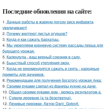
Последние обновления на сайте:
1.
Дачные работы в жаркую погоду риск инфаркта
увеличивают!
2.
Почему желтеют листья огурцов?
3.
Когда и как сажать бархатцы.
4.
Мы укрепляем корневую систему рассады перца для
будущего урожая.
5.
Календула - ваш верный союзник в саду.
6.
Быыстрый способ утепления окон.
7.
Когда не рекомендуется сажать и сеять - народные
приметы для дачников.
8.
Рекомендации для получения богатого урожая лука:
9.
Своими руками сделал из фанеры кухню на даче.
10.
Обшил своими руками дом - делюсь результатом а.
11.
Судили деревню (а та безответна).
12.
Ленивые пирожки. Автор Dani_Gotovit.