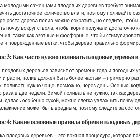
за молодыми саженцами плодовых деревьев требует вниман
ечить достаточное количество влаги, поэтому поливайте с
ре роста дерева полив можно сократить, но следите, чтобы
ть почву вокруг ствола, чтобы корни получали достаточно к
ения, такие как азотные и фосфорные, чтобы стимулировать
е и поврежденные ветки, чтобы дерево правильно формир
с 3: Как часто нужно поливать плодовые деревья в 
 плодовых деревьев зависит от времени года и погодных ус
и и расти, полив должен быть более частым – примерно раз
у, поливать нужно чаще, возможно, через день. Осенью, ког
о раза в две недели. Зимой поливать не нужно, так как дере
выдалась особенно сухой, можно слегка увлажнить почву од
влажнение может быть вредным, поэтому следите за состо
ос 4: Какие основные правила обрезки плодовых де
ка плодовых деревьев – это важная процедура, которая по