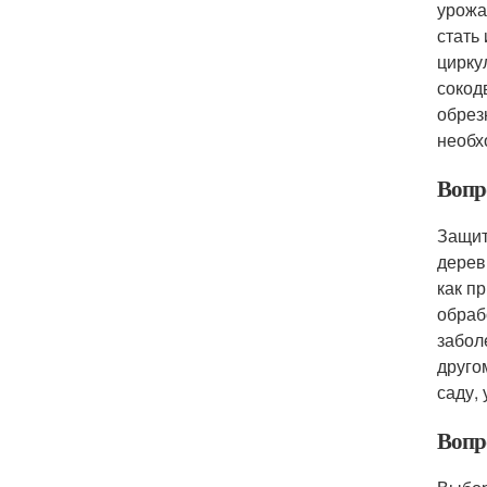
урожа
стать
цирку
сокод
обрез
необх
Вопро
Защит
дерев
как п
обраб
забол
друго
саду,
Вопр