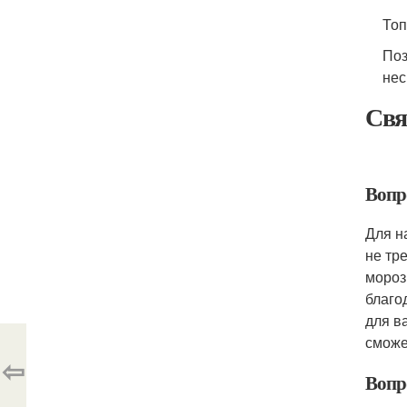
Топ
Поз
нес
Свя
Вопр
Для н
не тр
мороз
благо
для в
сможе
⇦
Вопр