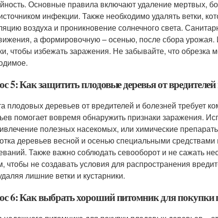
йность. Основные правила включают удаление мертвых, бол
 источником инфекции. Также необходимо удалять ветки, ко
ляцию воздуха и проникновение солнечного света. Санитар
вижения, а формировочную – осенью, после сбора урожая. 
ки, чтобы избежать заражения. Не забывайте, что обрезка м
одимое.
с 5: Как защитить плодовые деревья от вредителей 
а плодовых деревьев от вредителей и болезней требует ко
ьев помогает вовремя обнаружить признаки заражения. Исп
ривлечение полезных насекомых, или химические препарат
отка деревьев весной и осенью специальными средствами 
еваний. Также важно соблюдать севооборот и не сажать не
м, чтобы не создавать условия для распространения вред
 удаляя лишние ветки и кустарники.
ос 6: Как выбрать хороший питомник для покупки 