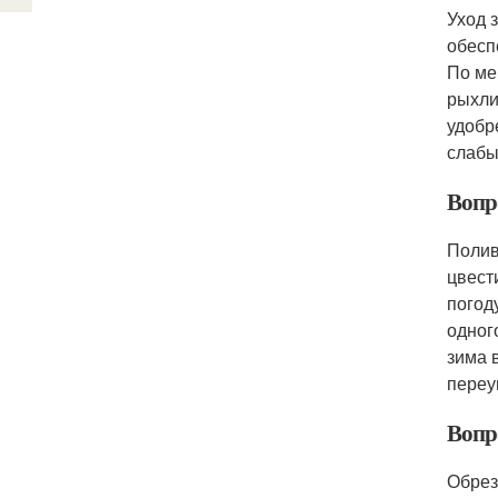
Уход 
обесп
По ме
рыхли
удобр
слабы
Вопро
Полив
цвест
погод
одног
зима 
переу
Вопр
Обрез