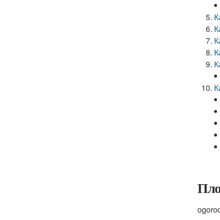
К
К
К
К
К
К
Пло
ogoro