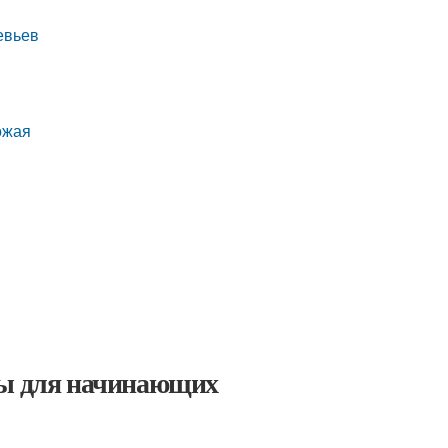
евьев
ожая
ты для начинающих