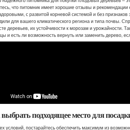
 надежного питомника для покупки плодовых деревьев – э
тесь, что питомник имеет хорошие отзывы и рекомендации 
здоровыми, с развитой корневой системой и без признаков
дили для вашего климатического региона и типа почвы. Сп
сте деревьев, их устойчивости к морозам и урожайности. Та
цы и есть ли возможность вернуть или заменить дерево, ес
 выбрать подходящее место для посадки
сех условий, постарайтесь обеспечить максимум из возможн