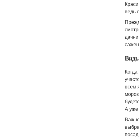
Краси
ведь 
Прежд
смотр
дачни
сажен
Виды
Когда
участ
всем 
мороз
будет
А уже
Важно
выбра
посад