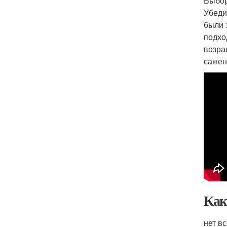
Выбор
Убеди
были 
подхо
возра
сажен
Как
нет в