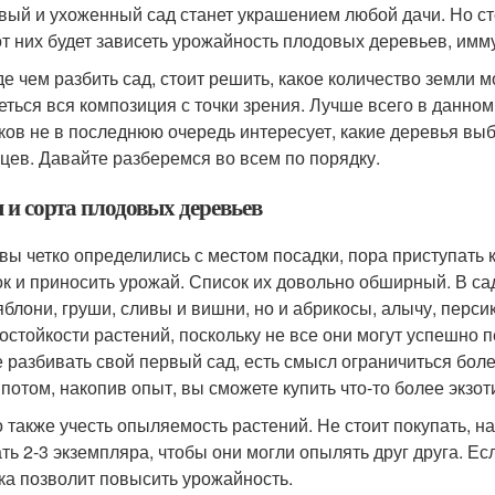
вый и ухоженный сад станет украшением любой дачи. Но сто
от них будет зависеть урожайность плодовых деревьев, имму
е чем разбить сад, стоит решить, какое количество земли м
еться вся композиция с точки зрения. Лучше всего в данном
ков не в последнюю очередь интересует, какие деревья выб
цев. Давайте разберемся во всем по порядку.
 и сорта плодовых деревьев
 вы четко определились с местом посадки, пора приступать
ок и приносить урожай. Список их довольно обширный. В с
яблони, груши, сливы и вишни, но и абрикосы, алычу, перси
остойкости растений, поскольку не все они могут успешно 
е разбивать свой первый сад, есть смысл ограничиться бо
 потом, накопив опыт, вы сможете купить что-то более экзот
 также учесть опыляемость растений. Не стоит покупать, н
ть 2-3 экземпляра, чтобы они могли опылять друг друга. 
ка позволит повысить урожайность.