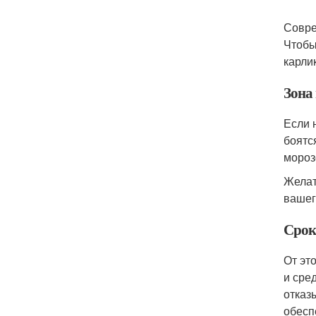
Совре
Чтобы
карли
Зона
Если 
боятс
мороз
Желат
вашег
Срок
От эт
и сре
отказ
обесп