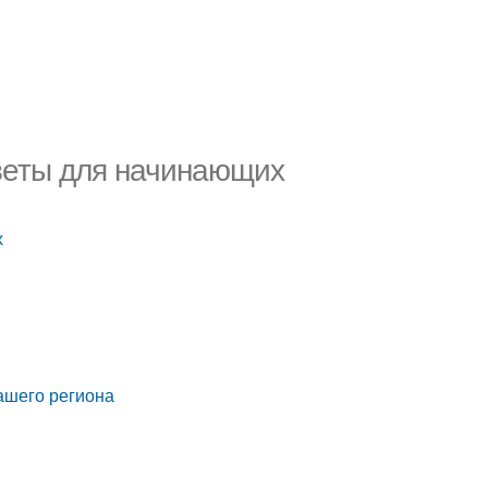
веты для начинающих
х
ашего региона