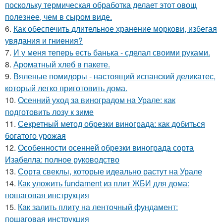
поскольку термическая обработка делает этот овощ
полезнее, чем в сыром виде.
6.
Как обеспечить длительное хранение моркови, избегая
увядания и гниения?
7.
И у меня теперь есть банька - сделал своими руками.
8.
Ароматный хлеб в пакете.
9.
Вяленые помидоры - настоящий испанский деликатес,
который легко приготовить дома.
10.
Осенний уход за виноградом на Урале: как
подготовить лозу к зиме
11.
Секретный метод обрезки винограда: как добиться
богатого урожая
12.
Особенности осенней обрезки винограда сорта
Изабелла: полное руководство
13.
Сорта свеклы, которые идеально растут на Урале
14.
Как уложить fundament из плит ЖБИ для дома:
пошаговая инструкция
15.
Как залить плиту на ленточный фундамент:
пошаговая инструкция