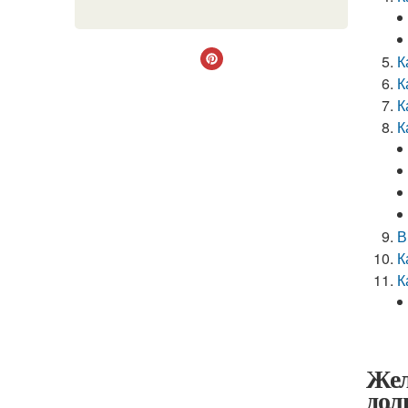
К
К
К
К
В
К
К
Жел
дол