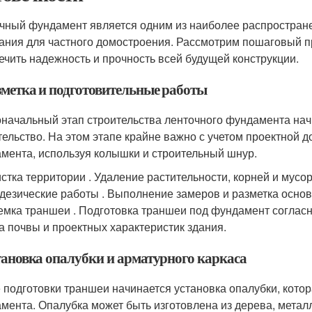
чный фундамент является одним из наиболее распростран
ания для частного домостроения. Рассмотрим пошаговый пр
ечить надежность и прочность всей будущей конструкции.
азметка и подготовительные работы
начальный этап строительства ленточного фундамента начи
тельство. На этом этапе крайне важно с учетом проектной 
мента, используя колышки и строительный шнур.
стка территории . Удаление растительности, корней и мусор
дезические работы . Выполнение замеров и разметка основ
мка траншеи . Подготовка траншеи под фундамент согласно
а почвы и проектных характеристик здания.
становка опалубки и арматурного каркаса
 подготовки траншеи начинается установка опалубки, кот
мента. Опалубка может быть изготовлена из дерева, металл