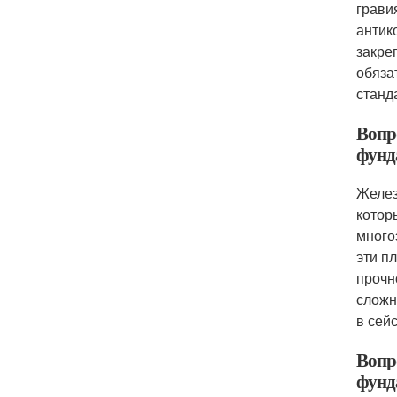
грави
антик
закре
обяза
станд
Вопр
фунд
Желез
котор
много
эти п
прочн
сложн
в сей
Вопр
фунд