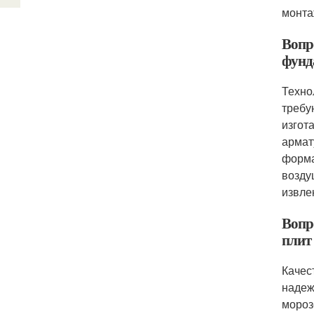
монта
Вопр
фунд
Техно
требу
изгот
армат
форма
возду
извле
Вопр
плит
Качес
надеж
мороз