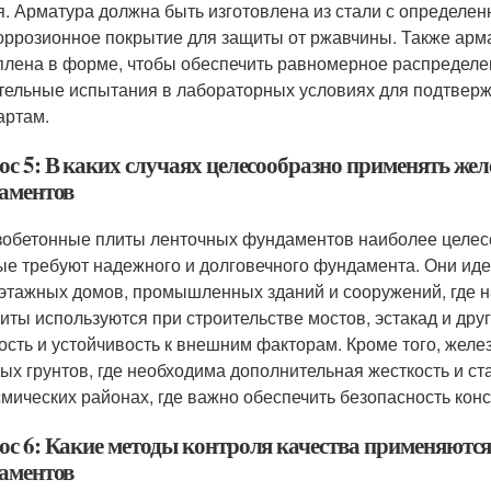
я. Арматура должна быть изготовлена из стали с определен
оррозионное покрытие для защиты от ржавчины. Также арм
плена в форме, чтобы обеспечить равномерное распределе
тельные испытания в лабораторных условиях для подтверж
артам.
ос 5: В каких случаях целесообразно применять же
аментов
обетонные плиты ленточных фундаментов наиболее целесо
ые требуют надежного и долговечного фундамента. Они иде
этажных домов, промышленных зданий и сооружений, где н
литы используются при строительстве мостов, эстакад и др
ость и устойчивость к внешним факторам. Кроме того, жел
ых грунтов, где необходима дополнительная жесткость и с
смических районах, где важно обеспечить безопасность конс
ос 6: Какие методы контроля качества применяютс
аментов