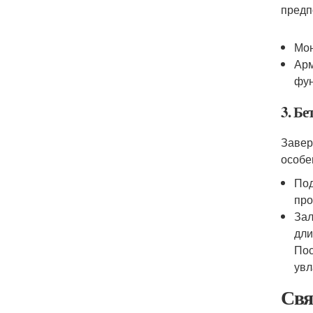
предп
Мон
Арм
фун
3. Бе
Завер
особе
Под
про
Зал
дли
Пос
увл
Свя