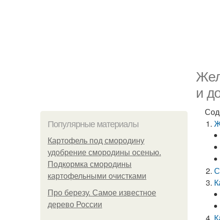
Жел
и д
Сод
Ж
Популярные материалы
Картофель под смородину
удобрение смородины осенью.
Подкормка смородины
С
картофельными очистками
К
Про березу. Самое известное
дерево России
К