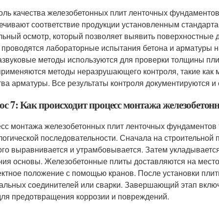
оль качества железобетонных плит ленточных фундаментов 
ечивают соответствие продукции установленным стандарта
льный осмотр, который позволяет выявить поверхностные д
 проводятся лабораторные испытания бетона и арматуры на
азвуковые методы используются для проверки толщины пли
 применяются методы неразрушающего контроля, такие как 
тва арматуры. Все результаты контроля документируются и
ос 7: Как происходит процесс монтажа железобето
сс монтажа железобетонных плит ленточных фундаментов т
логической последовательности. Сначала на строительной 
ого выравнивается и утрамбовывается. Затем укладывается
ния основы. Железобетонные плиты доставляются на место
ектное положение с помощью кранов. После установки пли
альных соединителей или сварки. Завершающий этап включ
для предотвращения коррозии и повреждений.