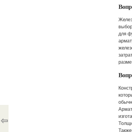
Вопр
Желез
выбор
для ф
армат
желез
затра
разме
Вопр
Конст
котор
обычн
Армат
изгот
⇦
Толщи
Также