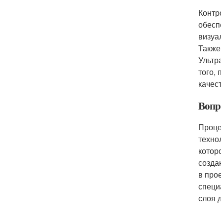
Контр
обесп
визуа
Также
Ультр
того,
качес
Вопр
Проце
техно
котор
созда
в про
специ
слоя 