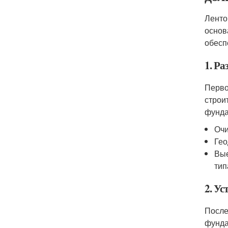
Ленто
основ
обесп
1. Р
Перво
строи
фунда
Очи
Гео
Вые
тип
2. У
После
фунда