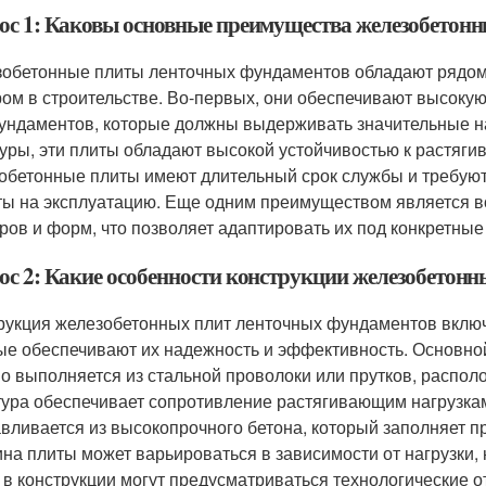
ос 1: Каковы основные преимущества железобетон
обетонные плиты ленточных фундаментов обладают рядом
ом в строительстве. Во-первых, они обеспечивают высокую 
ундаментов, которые должны выдерживать значительные на
уры, эти плиты обладают высокой устойчивостью к растяг
обетонные плиты имеют длительный срок службы и требуют
ты на эксплуатацию. Еще одним преимуществом является в
ров и форм, что позволяет адаптировать их под конкретные
ос 2: Какие особенности конструкции железобетон
рукция железобетонных плит ленточных фундаментов включ
ые обеспечивают их надежность и эффективность. Основной
о выполняется из стальной проволоки или прутков, распол
ура обеспечивает сопротивление растягивающим нагрузка
авливается из высокопрочного бетона, который заполняет 
на плиты может варьироваться в зависимости от нагрузки, 
 в конструкции могут предусматриваться технологические 