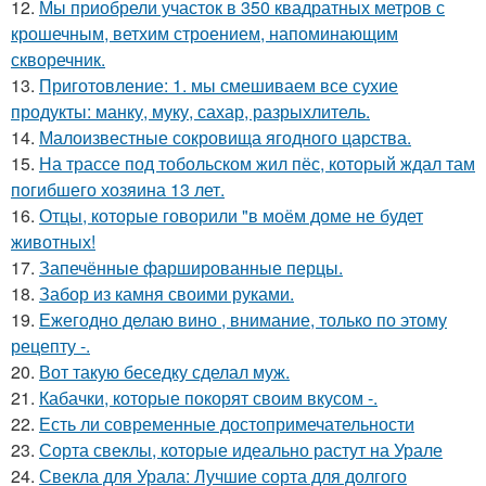
12.
Мы приобрели участок в 350 квадратных метров с
крошечным, ветхим строением, напоминающим
скворечник.
13.
Приготовление: 1. мы смешиваем все сухие
продукты: манку, муку, сахар, разрыхлитель.
14.
Малоизвестные сокровища ягодного царства.
15.
На трассе под тобольском жил пёс, который ждал там
погибшего хозяина 13 лет.
16.
Отцы, которые говорили "в моём доме не будет
животных!
17.
Запечённые фаршированные перцы.
18.
Забор из камня своими руками.
19.
Ежегодно делаю вино , внимание, только по этому
рецепту -.
20.
Вот такую беседку сделал муж.
21.
Кабачки, которые покорят своим вкусом -.
22.
Есть ли современные достопримечательности
23.
Сорта свеклы, которые идеально растут на Урале
24.
Свекла для Урала: Лучшие сорта для долгого