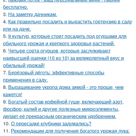
бесплатно.
3.
На заметку дачникам.
4.
Как правильно посадить и вырастить гортензию в саду
или на даче.
5.
9 культур, которые стоит посадить под огурцами для
обильного урожая и крепкого здоровья растений.
6.
Четыре сорта огурцов, которые заслуживают
наивысшей оценки (10 из 10) за великолепный вкус и
обильный урожай!
7.
Берёзовый дёготь: эффективные способы
применения в саду.
8.
Выращивание укропа дома зимой - это проще, чем
кажется!
9.
Богатый состав кофейной гущи, включающий азот,
фосфор, калий и другие полезные микроэлементы,
делает её прекрасным органическим удобрением.
10.
О пересадке клубники задумались?
11.
Рекомендации для получения богатого урожая лука: