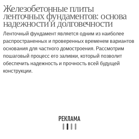
Железобетонные плиты
Требования к
Ленточный фундамент
ленточных фундаментов: основа
фундаменту
надежности и долговечности
Ленточный фундамент является одним из наиболее
распространенных и проверенных временем вариантов
Плиты на месте
Трещины в плитах
основания для частного домостроения. Рассмотрим
пошаговый процесс его заливки, который позволит
обеспечить надежность и прочность всей будущей
конструкции.
Плиты в условиях