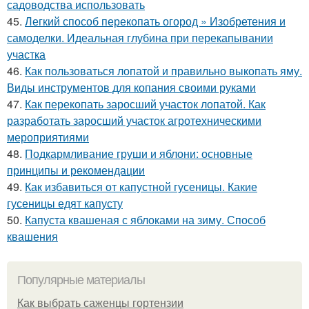
садоводства использовать
45.
Легкий способ перекопать огород » Изобретения и
самоделки. Идеальная глубина при перекапывании
участка
46.
Как пользоваться лопатой и правильно выкопать яму.
Виды инструментов для копания своими руками
47.
Как перекопать заросший участок лопатой. Как
разработать заросший участок агротехническими
мероприятиями
48.
Подкармливание груши и яблони: основные
принципы и рекомендации
49.
Как избавиться от капустной гусеницы. Какие
гусеницы едят капусту
50.
Капуста квашеная с яблоками на зиму. Способ
квашения
Популярные материалы
Как выбрать саженцы гортензии