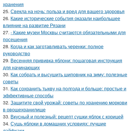
хранения
25.
Свекла на ночь: польза и вред для вашего здоровья
26.
Какие исторические события оказали наибольшее
влияние на развитие Рязани
27.
- Какие музеи Москвы считаются обязательными для
посещения
28.
Когда и как заготавливать черенки: полное
руководство
29.
Весенняя прививка яблони: пошаговая инструкция
для начинающих
30.
Как собрать и высушить шиповник на зиму: полезные
советы
31.
Как сохранить тыкву на полгода и больше: простые и
эффективные способы
32.
Защитите свой урожай: советы по хранению моркови
в овощехранилище
33.
Вкусный и полезный: рецепт сушки яблок с корицей
34.
Сушь яблоки в домашних условиях: лучшие
лайфхаки