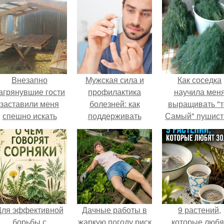
Внезапно
Мужская сила и
Как соседка
агрянувшие гости
профилактика
научила мен
заставили меня
болезней: как
выращивать "т
спешно искать
поддерживать
Самый" пушис
ешение, так как на
здоровье и энергию
укроп.
обстоятельный
ремонт времени
атастрофически не
хватало.
Для эффективной
Дачные работы в
9 растений,
борьбы с
жаркую погоду риск
которые любя