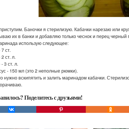
 приступим. Баночки я стерилизую. Кабачки нарезаю или кру
ываю их в банки и добавляю только чеснок и перец черный
аринада использую следующее:
 7 ст.
 2 ст. л.
- 3 ст. л.
сус - 150 мл (это 2 неполные рюмки).
то нужно вскипятить и залить маринадом кабачки. Стерилиз
орачиваю.
авилось? Поделитесь с друзьями!