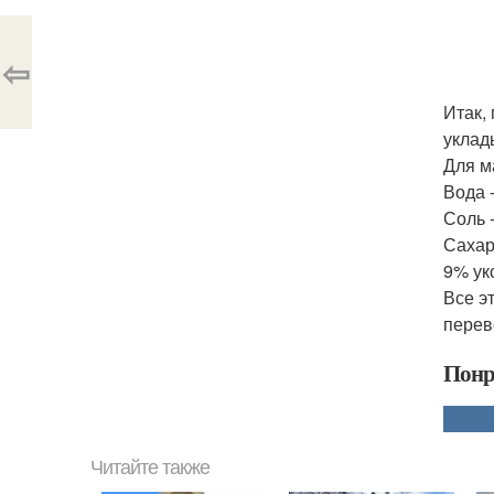
⇦
Итак,
уклад
Для м
Вода -
Соль -
Сахар 
9% ук
Все э
перев
Понр
Читайте также