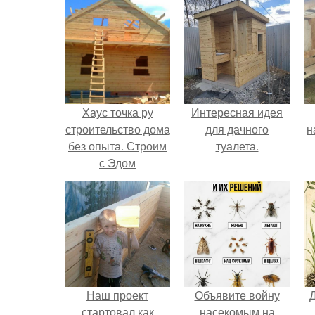
Хаус точка ру
Интересная идея
строительство дома
для дачного
н
без опыта. Строим
туалета.
с Эдом
р
к
Наш проект
Объявите войну
стартовал как
насекомым на