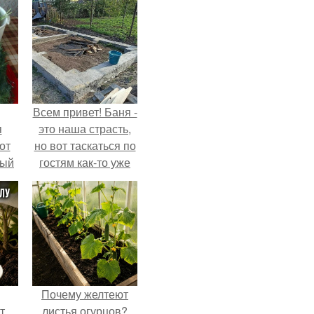
Всем привет! Баня -
я
это наша страсть,
от
но вот таскаться по
тый
гостям как-то уже
надоело.
Почему желтеют
т
листья огурцов?