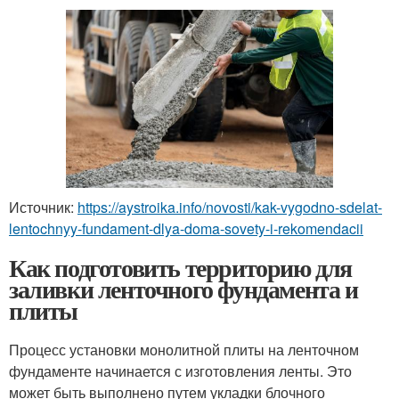
Источник:
https://aystroika.info/novosti/kak-vygodno-sdelat-
lentochnyy-fundament-dlya-doma-sovety-i-rekomendacii
Как подготовить территорию для
заливки ленточного фундамента и
плиты
Процесс установки монолитной плиты на ленточном
фундаменте начинается с изготовления ленты. Это
может быть выполнено путем укладки блочного