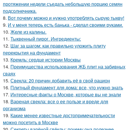
протяжении недели съедать небольшую порцию семян
подсолнечника.
8.
Вот почему можно и нужно употреблять сырую тыкву!
9.
И у меня теперь есть банька - сделал своими руками.
10.
Желе из калины.
11.
Тыквенный пирог. Ингредиенты:
12.
Шаг за шагом: как правильно уложить плиту
перекрытия на фундамент
13.
Кремль: сердце истории Москвы
14.
Преимущества использования ЖБ плит на забивных
сваях
15.
Свекла: 20 причин добавить её в свой рацион
16.
Плитный фундамент для дома: все, что нужно знать
17.
Интересные факты о Москве, которые вы не знали
18.
Вареная свекла: все о ее пользе и вреде для
организма
19.
Какие менее известные достопримечательности
можно посетить в Москве
20.
Секреты варёной свёклы: почему она полезнее