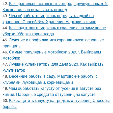
42.
Как правильно вскапывать огород вручную лопатой.
Как правильно вскапывать огород
43.
Чем обработать морковь перед закладкой на
хранение. Способ №4. Хранение моркови в глине
44.
Как подготовить морковь к хранению на зиму после
уборки. Уборка корнеплода
45.
Лечение и профилактика коронавируса: основные
принципы
46.
Самые популярные мотоблоки 2023г. Выбираем
мотоблок
47.
Лучшие культиваторы для дачи 2023. Как выбрать
культиватор
48.
Весенние работы в саду. Мартовские работы с
клубнями, луковицами, корневищами
49.
Чем обработать капусту от гусениц в августе без
химии. Народные средства от гусениц на капусте
50.
Как защитить капусту на грядках от гусениц. Способы
борьбы