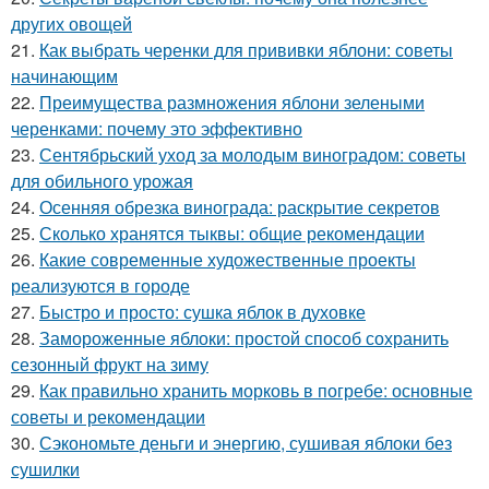
других овощей
21.
Как выбрать черенки для прививки яблони: советы
начинающим
22.
Преимущества размножения яблони зелеными
черенками: почему это эффективно
23.
Сентябрьский уход за молодым виноградом: советы
для обильного урожая
24.
Осенняя обрезка винограда: раскрытие секретов
25.
Сколько хранятся тыквы: общие рекомендации
26.
Какие современные художественные проекты
реализуются в городе
27.
Быстро и просто: сушка яблок в духовке
28.
Замороженные яблоки: простой способ сохранить
сезонный фрукт на зиму
29.
Как правильно хранить морковь в погребе: основные
советы и рекомендации
30.
Сэкономьте деньги и энергию, сушивая яблоки без
сушилки