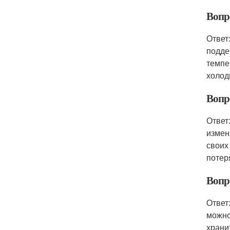
Вопр
Ответ
подде
темпе
холод
Вопр
Ответ
измен
своих
потер
Вопр
Ответ
можно
храни