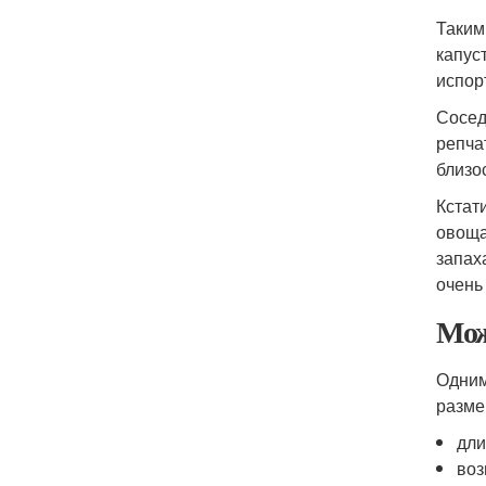
Таким
капус
испор
Сосед
репча
близо
Кстат
овоща
запах
очень
Мож
Одним
разме
дли
воз