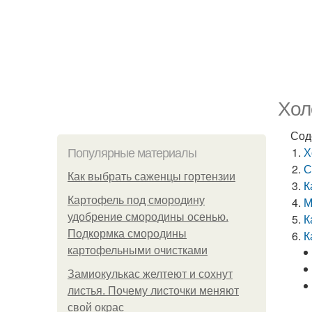
Хол
Сод
Х
Популярные материалы
С
Как выбрать саженцы гортензии
К
Картофель под смородину
М
удобрение смородины осенью.
К
Подкормка смородины
К
картофельными очистками
Замиокулькас желтеют и сохнут
листья. Почему листочки меняют
свой окрас