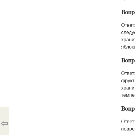
Вопр
Ответ
следу
храни
яблок
Вопр
Ответ
фрукт
храни
темпе
Вопр
⇦
Ответ
повре