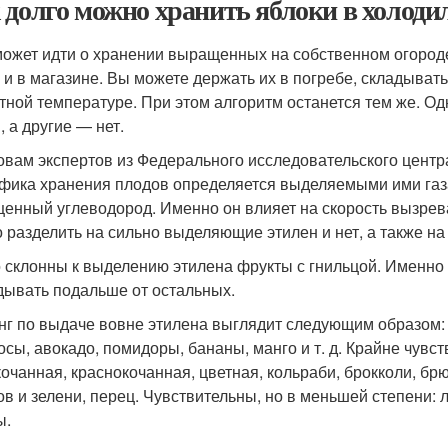
 долго можно хранить яблоки в холоди
может идти о хранении выращенных на собственном огороде
 и в магазине. Вы можете держать их в погребе, складывать
тной температуре. При этом алгоритм останется тем же. О
, а другие — нет.
овам экспертов из Федерального исследовательского центр
фика хранения плодов определяется выделяемыми ими газа
енный углеводород. Именно он влияет на скорость вызрев
 разделить на сильно выделяющие этилен и нет, а также на 
 склонны к выделению этилена фрукты с гнильцой. Именно
дывать подальше от остальных.
нг по выдаче вовне этилена выглядит следующим образом: 
осы, авокадо, помидоры, бананы, манго и т. д. Крайне чувс
кочанная, краснокочанная, цветная, кольраби, брокколи, бр
ов и зелени, перец. Чувствительны, но в меньшей степени: л
ы.