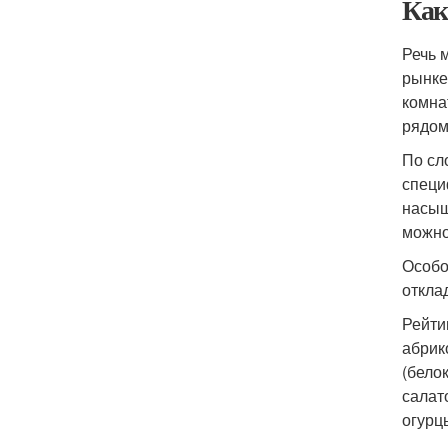
Как
Речь 
рынке
комна
рядом
По сл
специ
насыщ
можно
Особо
откла
Рейти
абрик
(бело
салат
огурц