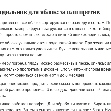
одильник для яблок: за или против
арительно все яблоки сортируются по размеру и сортам. 
ильные камеры фрукты загружаются в отдельных контейнер
б – просто сложить их вместе в нижний ящик холодильника
ке яблоки укладываются плодоножкой вверх. При желании к
ния от этого только увеличится. Лучше использовать чистые
ут из-за краски на них.
имеру погреба плоды можно разместить в песке, опилках ил
арительно прогретым в духовке. Это уничтожит споры вре
ы могут храниться свежими от 4 до 6 месяцев.
хранения можно продлить, если смазать поверхность каждо
овой раствор прополиса. Это создаст дополнительный влаг
сть.
гично работает парафин. Для обработки нужно выбирать п
регревается. Затем в емкость опускается каждое яблоко. Н