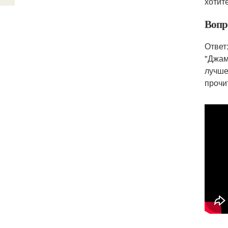
хотит
Вопро
Ответ
"Джам
лучше
прочи