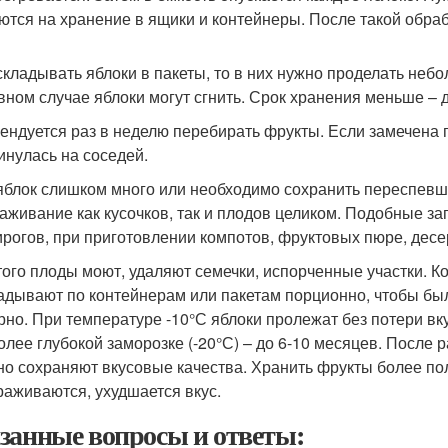
ются на хранение в ящики и контейнеры. После такой обра
складывать яблоки в пакеты, то в них нужно проделать неб
вном случае яблоки могут сгнить. Срок хранения меньше – 
ендуется раз в неделю перебирать фрукты. Если замечена п
инулась на соседей.
яблок слишком много или необходимо сохранить переспевши
аживание как кусочков, так и плодов целиком. Подобные за
ирогов, при приготовлении компотов, фруктовых пюре, десе
того плоды моют, удаляют семечки, испорченные участки. К
адывают по контейнерам или пакетам порционно, чтобы был
рно. При температуре -10°С яблоки пролежат без потери вк
олее глубокой заморозке (-20°С) – до 6-10 месяцев. После 
но сохраняют вкусовые качества. Хранить фрукты более полу
аживаются, ухудшается вкус.
занные вопросы и ответы: