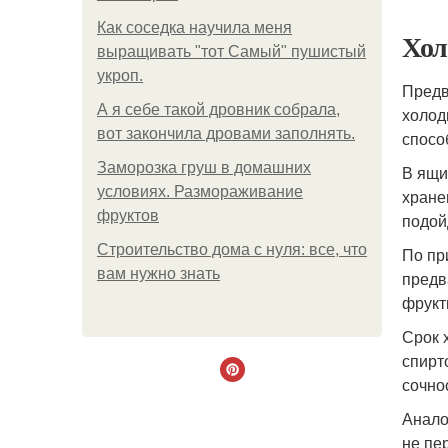
Как соседка научила меня
Хол
выращивать "тот Самый" пушистый
укроп.
Предв
А я себе такой дровник собрала,
холод
вот закончила дровами заполнять.
спосо
Заморозка груш в домашних
В ящи
условиях. Размораживание
хране
фруктов
подойд
Строительство дома с нуля: все, что
По пр
вам нужно знать
предв
фрукт
Срок 
спирт
сочно
Анало
не пе