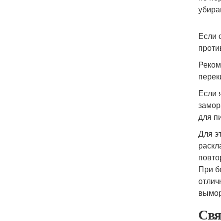
убира
Если 
проти
Реком
перек
Если 
замор
для п
Для э
раскл
повто
При б
отлич
вымор
Свя