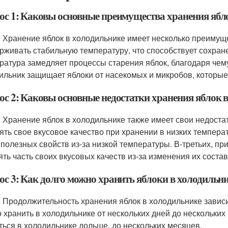
ос 1: Каковы основные преимущества хранения ябл
: Хранение яблок в холодильнике имеет несколько преимущ
рживать стабильную температуру, что способствует сохране
ратура замедляет процессы старения яблок, благодаря чему
ильник защищает яблоки от насекомых и микробов, которые
ос 2: Каковы основные недостатки хранения яблок 
: Хранение яблок в холодильнике также имеет свои недостат
ять свое вкусовое качество при хранении в низких температ
 полезных свойств из-за низкой температуры. В-третьих, пр
ять часть своих вкусовых качеств из-за изменения их состав
ос 3: Как долго можно хранить яблоки в холодильн
: Продолжительность хранения яблок в холодильнике зависи
 хранить в холодильнике от нескольких дней до нескольких 
ться в холодильнике дольше, до нескольких месяцев.