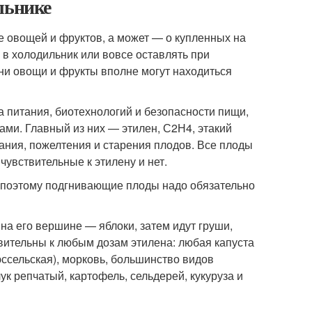
льнике
 овощей и фруктов, а может — о купленных на
 в холодильник или вовсе оставлять при
дни овощи и фрукты вполне могут находиться
а питания, биотехнологий и безопасности пищи,
ми. Главный из них — этилен, С2Н4, этакий
ания, пожелтения и старения плодов. Все плоды
чувствительные к этилену и нет.
 поэтому подгнивающие плоды надо обязательно
на его вершине — яблоки, затем идут груши,
твительны к любым дозам этилена: любая капуста
юссельская), морковь, большинство видов
ук репчатый, картофель, сельдерей, кукуруза и