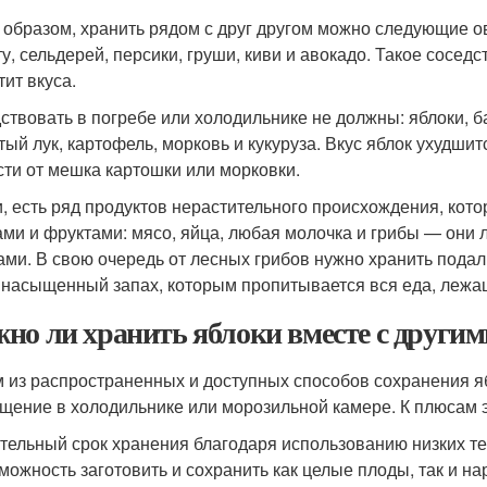
 образом, хранить рядом с друг другом можно следующие о
ту, сельдерей, персики, груши, киви и авокадо. Такое сосед
тит вкуса.
ствовать в погребе или холодильнике не должны: яблоки, б
тый лук, картофель, морковь и кукуруза. Вкус яблок ухудшит
сти от мешка картошки или морковки.
и, есть ряд продуктов нерастительного происхождения, кот
ми и фруктами: мясо, яйца, любая молочка и грибы — они
ами. В свою очередь от лесных грибов нужно хранить подал
 насыщенный запах, которым пропитывается вся еда, лежа
но ли хранить яблоки вместе с други
 из распространенных и доступных способов сохранения я
щение в холодильнике или морозильной камере. К плюсам э
тельный срок хранения благодаря использованию низких т
можность заготовить и сохранить как целые плоды, так и н