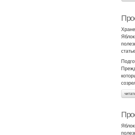
Про
Хране
Яблок
полез
стать
Подго
Прежд
котор
созре
читат
Про
Яблок
полезн