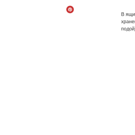
В ящи
хране
подойд