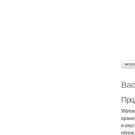
читат
Вас
Про
Яблок
храни
и вку
яблок.