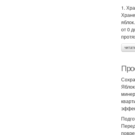
1. Хр
Хране
яблок
от 0 
протя
читат
Про
Сохра
Яблок
минер
кварт
эффек
Подго
Перед
повре