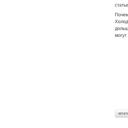
стать
Почем
Холод
дольш
могут
читат