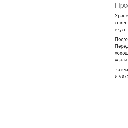
Про
Хране
совет
вкусн
Подго
Перед
хорош
удалит
Затем
и мик