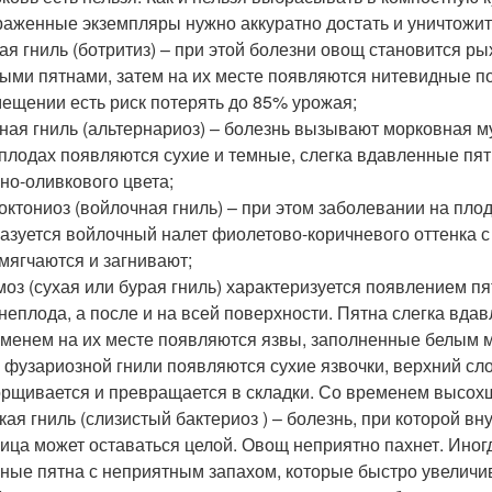
аженные экземпляры нужно аккуратно достать и уничтожит
ая гниль (ботритиз) – при этой болезни овощ становится р
ыми пятнами, затем на их месте появляются нитевидные по
ещении есть риск потерять до 85% урожая;
ная гниль (альтернариоз) – болезнь вызывают морковная 
плодах появляются сухие и темные, слегка вдавленные пят
но-оливкового цвета;
октониоз (войлочная гниль) – при этом заболевании на пло
азуется войлочный налет фиолетово-коричневого оттенка с
мягчаются и загнивают;
оз (сухая или бурая гниль) характеризуется появлением п
неплода, а после и на всей поверхности. Пятна слегка вда
менем на их месте появляются язвы, заполненные белым 
 фузариозной гнили появляются сухие язвочки, верхний сло
рщивается и превращается в складки. Со временем высохш
кая гниль (слизистый бактериоз ) – болезнь, при которой в
ица может оставаться целой. Овощ неприятно пахнет. Иног
ные пятна с неприятным запахом, которые быстро увеличив