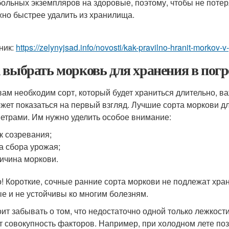
больных экземпляров на здоровые, поэтому, чтобы не поте
но быстрее удалить из хранилища.
ник:
https://zelynyjsad.info/novosti/kak-pravilno-hranit-morkov
 выбрать морковь для хранения в погр
вам необходим сорт, который будет храниться длительно, ва
ожет показаться на первый взгляд. Лучшие сорта моркови 
етрами. Им нужно уделить особое внимание:
к созревания;
а сбора урожая;
ичина моркови.
! Короткие, сочные ранние сорта моркови не подлежат хран
е и не устойчивы ко многим болезням.
оит забывать о том, что недостаточно одной только лежкости 
т совокупность факторов. Например, при холодном лете по