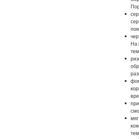
Пор
сер
сер
пом
чер
На 
тем
риз
обр
раз
фом
кор
вре
при
смо
мяг
кож
тем