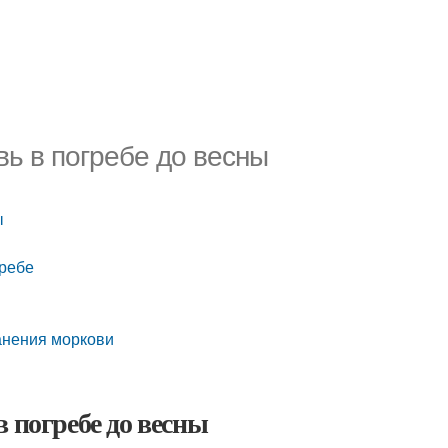
ь в погребе до весны
ы
гребе
ранения моркови
 погребе до весны