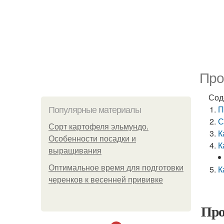
Про
Сод
П
Популярные материалы
С
Сорт картофеля эльмундо.
К
Особенности посадки и
К
выращивания
Оптимальное время для подготовки
К
черенков к весенней прививке
Про