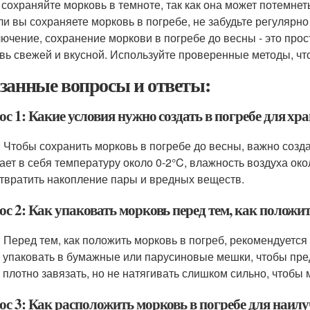
 сохраняйте морковь в темноте, так как она может потемнеть
ли вы сохраняете морковь в погребе, не забудьте регулярно
лючение, сохранение моркови в погребе до весны - это про
вь свежей и вкусной. Используйте проверенные методы, что
занные вопросы и ответы:
с 1: Какие условия нужно создать в погребе для хр
: Чтобы сохранить морковь в погребе до весны, важно созд
ает в себя температуру около 0-2°C, влажность воздуха ок
твратить накопление пары и вредных веществ.
с 2: Как упаковать морковь перед тем, как положить
: Перед тем, как положить морковь в погреб, рекомендуетс
 упаковать в бумажные или парусиновые мешки, чтобы пр
 плотно завязать, но не натягивать слишком сильно, чтобы
ос 3: Как расположить морковь в погребе для наил