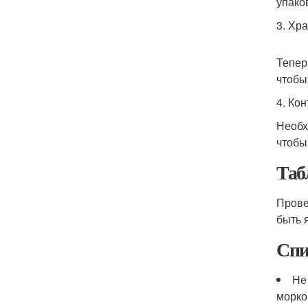
упако
3. Хр
Тепер
чтобы
4. Ко
Необх
чтобы
Таб
Прове
быть 
Спи
Не
морко