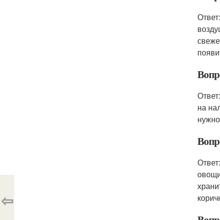
Ответ
возду
свеже
появи
Вопро
Ответ
на на
нужно
Вопр
Ответ
овощи
храни
⇦
корич
Вопро