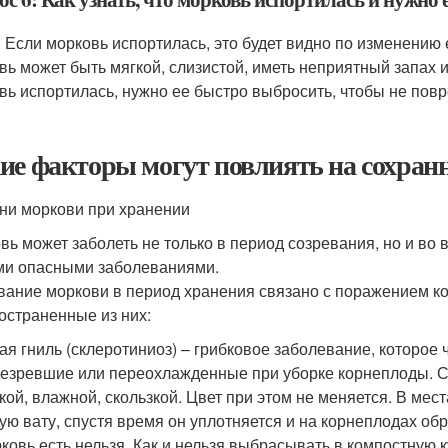
: Если морковь испортилась, это будет видно по изменению 
вь может быть мягкой, слизистой, иметь неприятный запах 
вь испортилась, нужно ее быстро выбросить, чтобы не повр
ие факторы могут повлиять на сохранн
ни моркови при хранении
вь может заболеть не только в период созревания, но и во в
и опасными заболеваниями.
вание моркови в период хранения связано с поражением 
остраненные из них:
ая гниль (склеротиниоз) – грибковое заболевание, которое
езревшие или переохлажденные при уборке корнеплоды. С
кой, влажной, скользкой. Цвет при этом не меняется. В мес
ую вату, спустя время он уплотняется и на корнеплодах о
ковь есть нельзя. Как и нельзя выбрасывать в компостную 