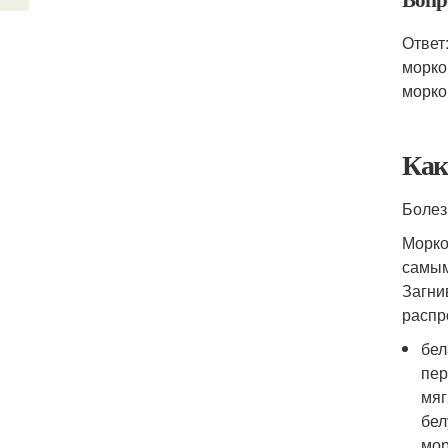
Ответ
морко
морко
Как
Болез
Морко
самым
Загни
распр
бел
пер
мяг
бел
мор