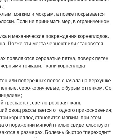
ь;
ыхлым, мягким и мокрым, а позже покрывается
лоски. Если не принимать мер, в ограниченном
муха и механические повреждения корнеплодов.
на. Позже эти места чернеют или становятся
дах появляются сероватые пятна, поверх пятен
 черными точками. Ткани корнеплода
ятен или поперечных полос сначала на верхушке
вленные, серо-коричневые, с бурым оттенком. Со
мицелием;
й трескается, светло-розовая ткань
ий овощ рассыпается от одного прикосновения;
нутри корнеплод становится мягким, при этом
да о поражении мягкой гнилью свидетельствуют
аются в размерах. Болезнь быстро "переходит"