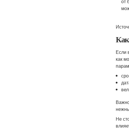
от 
мож
Источ
Как
Если 
как м
парам
сро
дат
вел
Важно
нежны
Не ст
влияе