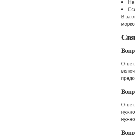
Не
Ес
В зак
морко
Свя
Вопро
Ответ
включ
предо
Вопро
Ответ
нужно
нужно
Вопр