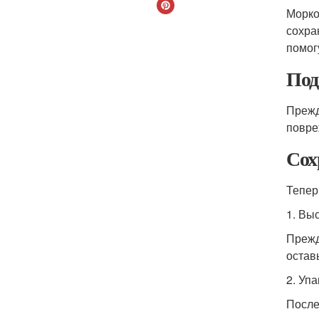
Морко
сохра
помог
Под
Прежд
повре
Сох
Тепер
1. Вы
Прежд
остав
2. Уп
После