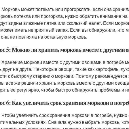
: Морковь может потекать или прогорклать, если она храни
орковь потекла или прогоркла, нужно обратить внимание на
удут видны влажные пятна или скользкий налет. Если морков
 может иметь неприятный запах. Если вы обнаружили, что мо
 она не повлияла на остальную морковь.
ос 5: Можно ли хранить морковь вместе с другими 
: Хранение моркови вместе с другими овощами в погребе м
ь друг на друга. Некоторые овощи, такие как картофель, лу
сти к быстрому старению моркови. Поэтому рекомендуется 
вы все же решили хранить морковь вместе с другими овоща
рять ее регулярно, чтобы быстро обнаружить проблемы и не
ос 6: Как увеличить срок хранения моркови в погре
: Чтобы увеличить срок хранения моркови в погребе, нужно
птимальных условиях. Сначала нужно выбрать морковь, кот
 удалить все листья и корень моркови, чтобы она не пропад