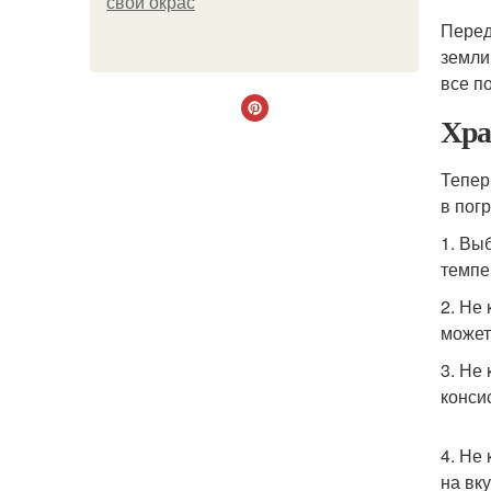
свой окрас
Перед
земли
все п
Хра
Тепер
в пог
1. Вы
темпе
2. Не
может
3. Не
конси
4. Не
на вк