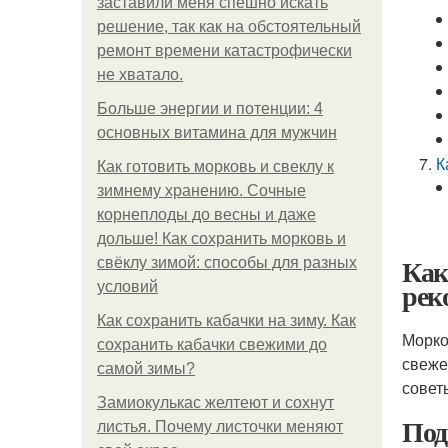
заставили меня спешно искать
решение, так как на обстоятельный
ремонт времени катастрофически
не хватало.
Больше энергии и потенции: 4
основных витамина для мужчин
К
Как готовить морковь и свеклу к
зимнему хранению. Сочные
корнеплоды до весны и даже
дольше! Как сохранить морковь и
Как
свёклу зимой: способы для разных
рек
условий
Как сохранить кабачки на зиму. Как
Морко
сохранить кабачки свежими до
свеже
самой зимы?
совет
Замиокулькас желтеют и сохнут
Под
листья. Почему листочки меняют