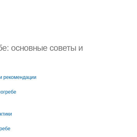
бе: основные советы и
 и рекомендации
погребе
ктики
гребе
е