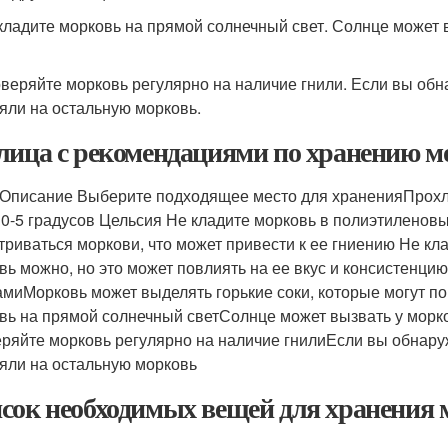
 кладите морковь на прямой солнечный свет. Солнце может 
оверяйте морковь регулярно на наличие гнили. Если вы обна
яли на остальную морковь.
лица с рекомендациями по хранению м
Описание Выберите подходящее место для храненияПрохлад
 0-5 градусов Цельсия Не кладите морковь в полиэтиленов
триваться моркови, что может привести к ее гниению Не кл
вь можно, но это может повлиять на ее вкус и консистенци
миМорковь может выделять горькие соки, которые могут по
вь на прямой солнечный светСолнце может вызвать у морк
ряйте морковь регулярно на наличие гнилиЕсли вы обнаружи
яли на остальную морковь
сок необходимых вещей для хранения 