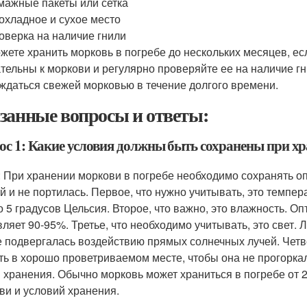
мажные пакеты или сетка
охладное и сухое место
оверка на наличие гнили
жете хранить морковь в погребе до нескольких месяцев, ес
тельны к моркови и регулярно проверяйте ее на наличие г
ждаться свежей морковью в течение долгого времени.
занные вопросы и ответы:
ос 1: Какие условия должны быть сохранены при хр
: При хранении моркови в погребе необходимо сохранять о
й и не портилась. Первое, что нужно учитывать, это темпе
до 5 градусов Цельсия. Второе, что важно, это влажность. 
вляет 90-95%. Третье, что необходимо учитывать, это свет.
е подвергалась воздействию прямых солнечных лучей. Четве
ть в хорошо проветриваемом месте, чтобы она не прогоркал
 хранения. Обычно морковь может храниться в погребе от 2 
ви и условий хранения.