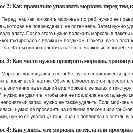
с 2: Как правильно упаковать морковь перед тем, к
: Перед тем, как положить морковь в погреб, нужно ее пра
вь, которая не повреждена и не потемнела. Затем нужно уда
дала влагу. После этого нужно положить морковь в пакеты 
е контактировала с влажным воздухом. Пакеты нужно плотно
ркла. Затем нужно положить пакеты с морковью в погреб, ч
ос 3: Как часто нужно проверять морковь, хранящу
: Морковь, хранящаяся в погребе, нужно периодически про
тить порчи всей партии. Обычно рекомендуется проверять 
ить внимание на внешний вид моркови, ее запах и текстуру.
й, нужно ее удалить, чтобы она не повлияла на остальную 
 неприятный запах, нужно ее также удалить. Если морковь в
илась, нужно ее проверить на наличие плесени или грибко
ами, нужно ее удалить, чтобы она не повлияла на остальную
с 4: Как узнать, что морковь потекла или прогорк