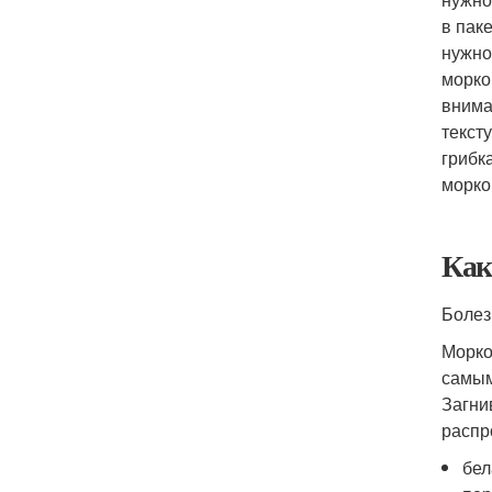
в пак
нужно
морко
внима
текст
грибк
морко
Как
Болез
Морко
самым
Загни
распр
бел