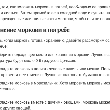
 тем, как положить морковь в погреб, необходимо ее прави
 и листьев. Затем промойте ее в холодной воде и сушите н
оврежденные или гнилые части моркови, чтобы они не повл
нение моркови в погребе
ь, когда морковь готова к хранению, давайте рассмотрим 
ребе:
берите подходящее место для хранения моркови. Лучше все
ратура будет около 0-5 градусов Цельсия.
 кладите морковь в полиэтиленовые пакеты или мешки. Поли
 привести к ее гниению. Лучше использовать бумажные паке
 кладите морковь в морозильник. Хотя морозить морковь мож
стенцию.
 кладите морковь вместе с другими овощами. Морковь может
ус других овощей.