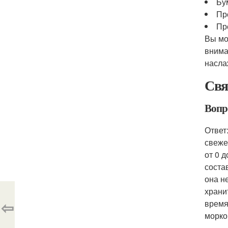
Бу
Пр
Пр
Вы мо
внима
насла
Свя
Вопр
Ответ
свеже
от 0 
соста
она н
храни
⇦
время
морко