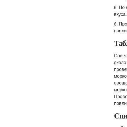
5. Не
вкуса.
6. Пр
повли
Таб
Совет
около
прове
морко
овоща
морко
Прове
повли
Спи