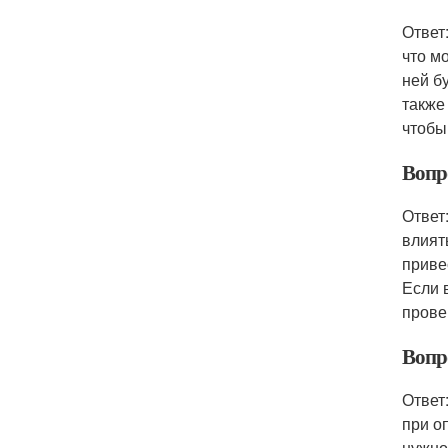
Ответ
что м
ней б
также
чтобы
Вопр
Ответ
влият
приве
Если 
прове
Вопр
Ответ
при о
нужно