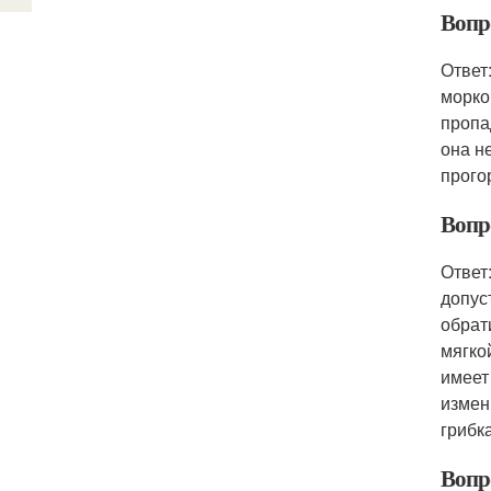
Вопро
Ответ
морко
пропа
она н
прого
Вопр
Ответ
допус
обрат
мягко
имеет
измен
грибк
Вопро