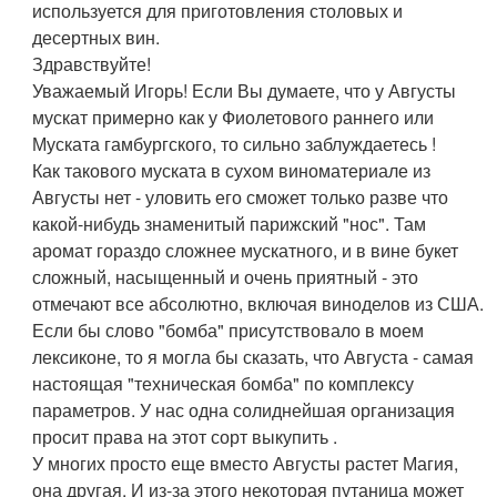
используется для приготовления столовых и
десертных вин.
Здравствуйте!
Уважаемый Игорь! Если Вы думаете, что у Августы
мускат примерно как у Фиолетового раннего или
Муската гамбургского, то сильно заблуждаетесь !
Как такового муската в сухом виноматериале из
Августы нет - уловить его сможет только разве что
какой-нибудь знаменитый парижский "нос". Там
аромат гораздо сложнее мускатного, и в вине букет
сложный, насыщенный и очень приятный - это
отмечают все абсолютно, включая виноделов из США.
Если бы слово "бомба" присутствовало в моем
лексиконе, то я могла бы сказать, что Августа - самая
настоящая "техническая бомба" по комплексу
параметров. У нас одна солиднейшая организация
просит права на этот сорт выкупить .
У многих просто еще вместо Августы растет Магия,
она другая. И из-за этого некоторая путаница может