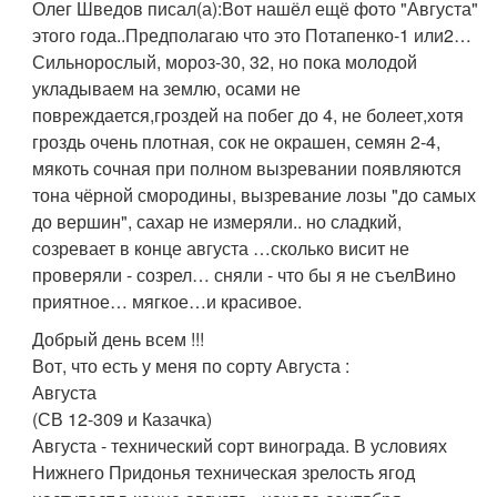
Олег Шведов писал(а):
Вот нашёл ещё фото "Августа"
этого года..Предполагаю что это Потапенко-1 или2…
Сильнорослый, мороз-30, 32, но пока молодой
укладываем на землю, осами не
повреждается,гроздей на побег до 4, не болеет,хотя
гроздь очень плотная, сок не окрашен, семян 2-4,
мякоть сочная при полном вызревании появляются
тона чёрной смородины, вызревание лозы "до самых
до вершин", сахар не измеряли.. но сладкий,
созревает в конце августа …сколько висит не
проверяли - созрел… сняли - что бы я не съелВино
приятное… мягкое…и красивое.
Добрый день всем !!!
Вот, что есть у меня по сорту Августа :
Августа
(СВ 12-309 и Казачка)
Августа - технический сорт винограда. В условиях
Нижнего Придонья техническая зрелость ягод