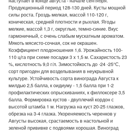
наступает в конце августа - начале сентября.
Продукционный период 128-130 дней. Кусты мощной
силы роста. Гроздь мелкая, массой 110-120 г,
коническая, средней плотности и рыхлая. Ягоды
мелкие, массой 1,3 г, округлые, темно-синие. Вкус
гармоничный, с очень слабым мускатным ароматом.
Мякоть мясисто-сочная, сок не окрашен.
Коэффициент плодоношения 1,6. Урожайность 100-
110 ц/га при схеме посадки 3 x 1,5 м. Сахаристость 23
%, кислотность 9,0 г/л. Зимостойкость до -24 -25°С,
сорт пригоден для возделывания в неукрывной
культуре. Устойчивость сорта винограда Августа к
милдью 2,5 балла, к оидиуму - 1,5 балла при 1-2
профилактических опрыскиваниях, к филлоксере 3,5
балла. Формировка кустов - двуплечий кордон с
высотой штамба 1 м. Нагрузка на куст 20-25 глазков,
обрезка на 3-4 глазка. Укореняемость черенков у
Августы высокая, срастаемость в настольной и
зеленой прививке с подвоями хорошая. Виноград