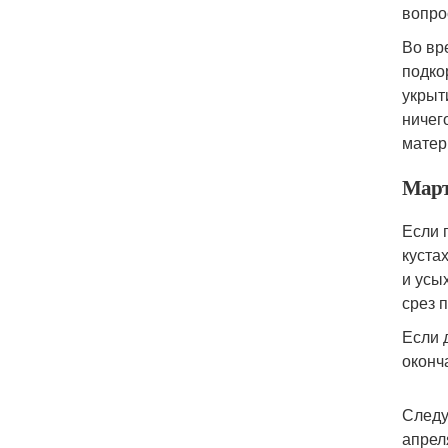
вопро
Во вр
подко
укрыт
ничег
матер
Мар
Если 
куста
и усы
срез 
Если 
оконч
Следу
апрел