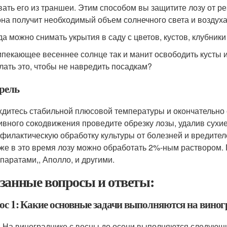
вать его из траншеи. Этим способом вы защитите лозу от ре
она получит необходимый объем солнечного света и воздуха
да можно снимать укрытия в саду с цветов, кустов, клубник
пекающее весеннее солнце так и манит освободить кусты и
лать это, чтобы не навредить посадкам?
рель
дитесь стабильной плюсовой температуры и окончательно 
ивного сокодвижения проведите обрезку лозы, удалив сухие
филактическую обработку культуры от болезней и вредител
же в это время лозу можно обработать 2%-ным раствором.
паратами,, Аполло, и другими.
занные вопросы и ответы:
ос 1: Какие основные задачи выполняются на виногр
: На винограднике с весны до осени выполняются следующ