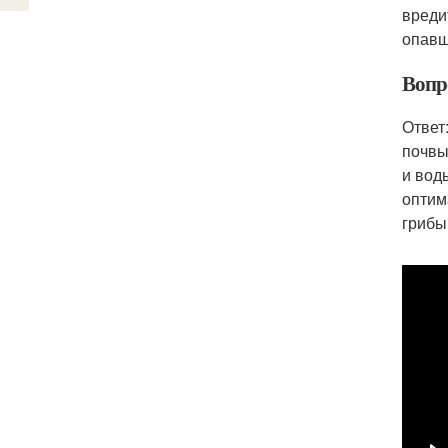
вреди
опавш
Вопр
Ответ
почвы
и вод
оптим
грибы