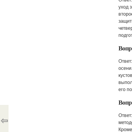
уход 
второ
защит
четве
подго
Вопр
Ответ
осени
кусто
выпол
его п
Вопро
Ответ
⇦
метод
Кроме