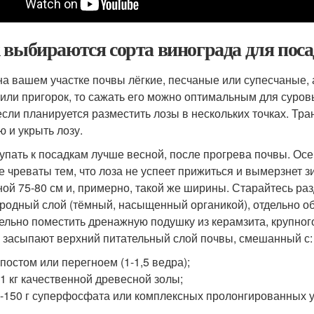
 выбираются сорта винограда для поса
на вашем участке почвы лёгкие, песчаные или супесчаные,
 или пригорок, то сажать его можно оптимальным для суров
если планируется разместить лозы в нескольких точках. Тра
ю и укрыть лозу.
упать к посадкам лучше весной, после прогрева почвы. Осе
е чреваты тем, что лоза не успеет прижиться и вымерзнет
ной 75-80 см и, примерно, такой же ширины. Старайтесь ра
родный слой (тёмный, насыщенный органикой), отдельно о
ельно поместить дренажную подушку из керамзита, крупного
 засыпают верхний питательный слой почвы, смешанный с:
постом или перегноем (1-1,5 ведра);
-1 кг качественной древесной золы;
-150 г суперфосфата или комплексных пролонгированных уд