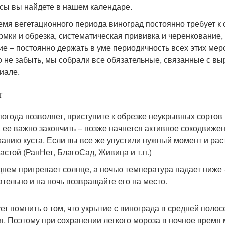
сы вы найдете в нашем календаре.
емя вегетационного периода виноград постоянно требует к
рмки и обрезка, систематическая прививка и черенкование
ие – постоянно держать в уме периодичность всех этих ме
о не забыть, мы собрали все обязательные, связанные с в
иале.
т
погода позволяет, приступите к обрезке неукрывных сортов
х ее важно закончить – позже начнется активное сокодвижен
ханию куста. Если вы все же упустили нужный момент и рас
пастой (РанНет, БлагоСад, Живица и т.п.)
днем пригревает солнце, а ночью температура падает ниже 
ательно и на ночь возвращайте его на место.
ет помнить о том, что укрытие с винограда в средней поло
я. Поэтому при сохранении легкого мороза в ночное время 