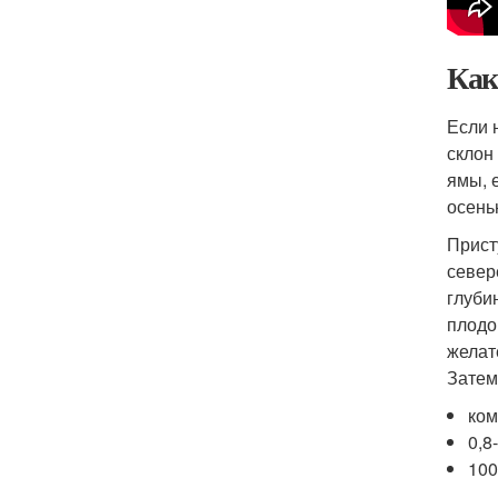
Как
Если 
склон
ямы, 
осень
Прист
север
глуби
плодо
желат
Затем
ком
0,8
100