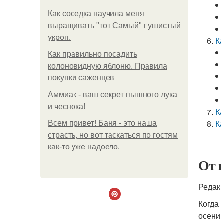
Как соседка научила меня
выращивать "тот Самый" пушистый
укроп.
К
Как правильно посадить
колоновидную яблоню. Правила
покупки саженцев
Аммиак - ваш секрет пышного лука
и чеснока!
К
К
Всем привет! Баня - это наша
страсть, но вот таскаться по гостям
как-то уже надоело.
От 
Редак
Когда
осени