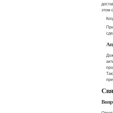
доста
этом 
Ког
При
сде
Ап
Дож
акт
про
Так
пре
Свя
Вопр
Ответ