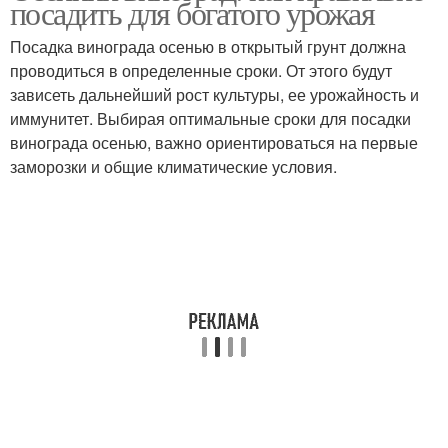
посадить для богатого урожая
посадкой
Посадка винограда осенью в открытый грунт должна
проводиться в определенные сроки. От этого будут
Виноград от
Виноград на
зависеть дальнейший рост культуры, ее урожайность и
вредителей
винограднике
иммунитет. Выбирая оптимальные сроки для посадки
винограда осенью, важно ориентироваться на первые
заморозки и общие климатические условия.
Виноград на зиму
Виноград из погреба
Виноград на
Виноград в воде
проращивание
Виноград к
Виноград в домашних
проращиванию
условиях