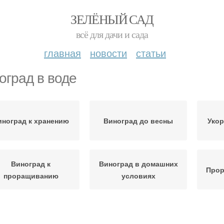
ЗЕЛЁНЫЙ САД
всё для дачи и сада
главная
новости
статьи
оград в воде
иноград к хранению
Виноград до весны
Укор
Виноград к
Виноград в домашних
Прор
проращиванию
условиях
Виноград на
Виноград для посадки
Ви