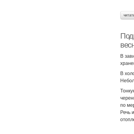
читат
Подг
вес
В зав
хране
В хол
Небол
Тонку
черен
по ме
Речь 
отопл