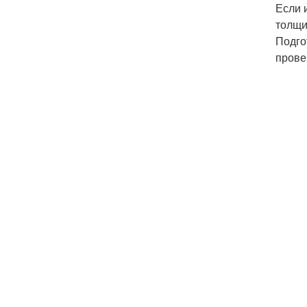
Если 
толщи
Подго
прове