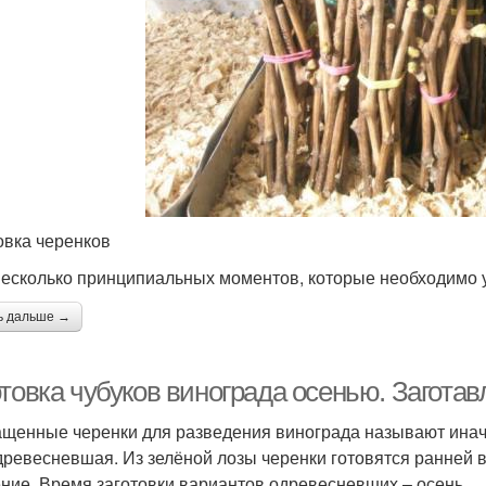
овка черенков
несколько принципиальных моментов, которые необходимо у
ь дальше →
отовка чубуков винограда осенью. Загота
щенные черенки для разведения винограда называют иначе
древесневшая. Из зелёной лозы черенки готовятся ранней ве
ние. Время заготовки вариантов одревесневших – осень.