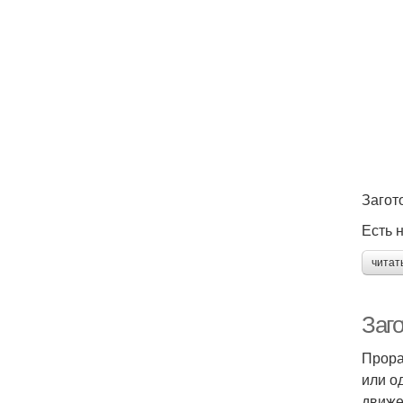
Загот
Есть 
читат
Заг
Прора
или о
движе