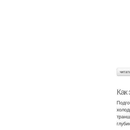
читат
Как 
Подго
холод
транш
глуби