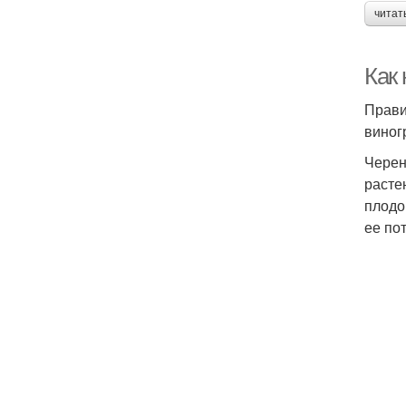
читат
Как 
Прави
виног
Черен
расте
плодо
ее по