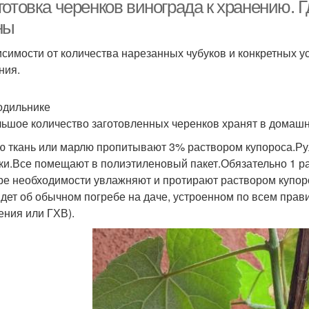
проращивание
отовка черенков винограда к хранению. Г
ны
исимости от количества нарезанных чубуков и конкретных
ния.
одильнике
ьшое количество заготовленных черенков хранят в домашн
ю ткань или марлю пропитывают 3% раствором купороса.Ру
ки.Все помещают в полиэтиленовый пакет.Обязательно 1 р
ре необходимости увлажняют и протирают раствором купор
идет об обычном погребе на даче, устроенном по всем прави
ения или ГХВ).