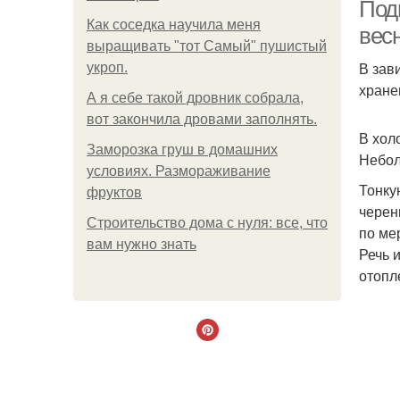
Подг
Как соседка научила меня
вес
выращивать "тот Самый" пушистый
В зав
укроп.
хране
А я себе такой дровник собрала,
вот закончила дровами заполнять.
В хол
Заморозка груш в домашних
Небол
условиях. Размораживание
Тонку
фруктов
черен
Строительство дома с нуля: все, что
по ме
вам нужно знать
Речь 
отопл