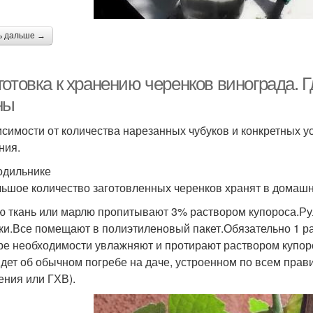
ь дальше →
отовка к хранению черенков винограда. Г
ны
исимости от количества нарезанных чубуков и конкретных
ния.
одильнике
ьшое количество заготовленных черенков хранят в домашн
ю ткань или марлю пропитывают 3% раствором купороса.Ру
ки.Все помещают в полиэтиленовый пакет.Обязательно 1 р
ре необходимости увлажняют и протирают раствором купор
идет об обычном погребе на даче, устроенном по всем прави
ения или ГХВ).