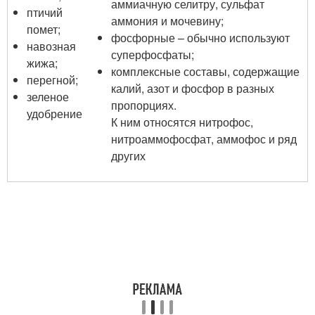
аммиачную селитру, сульфат
птичий
аммония и мочевину;
помет;
фосфорные – обычно используют
навозная
суперфосфаты;
жижа;
комплексные составы, содержащие
перегной;
калий, азот и фосфор в разных
зеленое
пропорциях.
удобрение
К ним относятся нитрофос,
нитроаммофосфат, аммофос и ряд
других