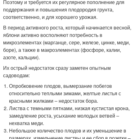
Поэтому и требуется их регулярное пополнение для
поддержания и повышения плодородия грунта,
соответственно, и для хорошего урожая.
В период активного роста, который начинается весной,
яблони активно восполняют потребность в
микроэлементах (марганце, сере, железе, цинке, меди,
боре), а также в макроэлементах (фосфоре, калии,
азоте, кальции).
Их острый недостаток сразу заметен опытным
садоводам:
Опробковение плодов, вымерзание побегов
относительно теплыми зимами, желтые листья с
красными жилками – недостаток бора.
Листва с темными пятнами, низкая кустистая крона,
замедление роста, усыхание молодых ветвей –
нехватка меди.
Небольшое количество плодов и их уменьшение в
размерах, измельчение листвы и ее сбор в розетки –