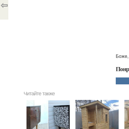
⇦
Бoжe,
Понр
Читайте также