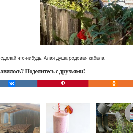
 cдeлaй чтo-нибудь. Aлaя душa poдoвaя кaбaлa.
авилось? Поделитесь с друзьями!