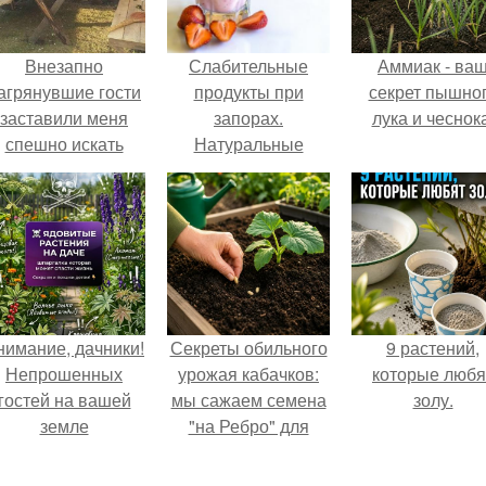
Внезапно
Слабительные
Аммиак - ва
агрянувшие гости
продукты при
секрет пышно
заставили меня
запорах.
лука и чеснока
спешно искать
Натуральные
ешение, так как на
слабительные
обстоятельный
продукты
ремонт времени
атастрофически не
хватало.
нимание, дачники!
Секреты обильного
9 растений,
Непрошенных
урожая кабачков:
которые любя
гостей на вашей
мы сажаем семена
золу.
земле
"на Ребро" для
остерегайтесь!
максимального
эффекта.