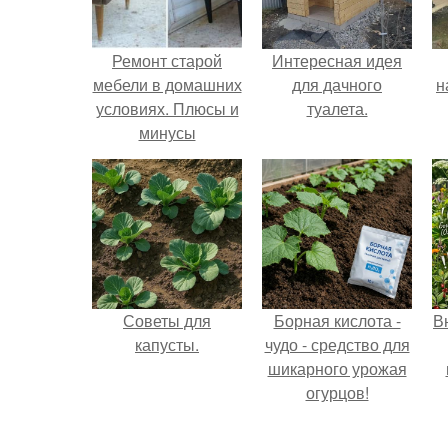
Ремонт старой
Интересная идея
мебели в домашних
для дачного
н
условиях. Плюсы и
туалета.
минусы
р
к
Советы для
Борная кислота -
В
капусты.
чудо - средство для
шикарного урожая
огурцов!