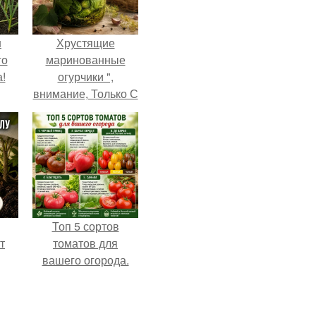
ш
Хрустящие
го
маринованные
!
огурчики ",
внимание, Только С
Грядки".
Топ 5 сортов
т
томатов для
вашего огорода.