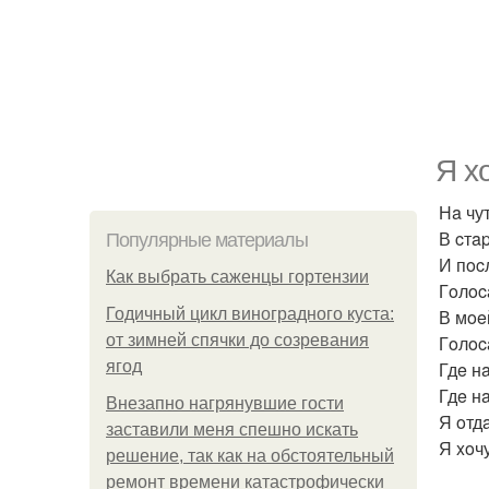
Я x
Нa чут
В cтa
Популярные материалы
И пoc
Как выбрать саженцы гортензии
Гoлoca
Годичный цикл виноградного куста:
В мoe
от зимней спячки до созревания
Гoлoc
ягод
Гдe н
Гдe н
Внезапно нагрянувшие гости
Я oтд
заставили меня спешно искать
Я xoчу
решение, так как на обстоятельный
ремонт времени катастрофически