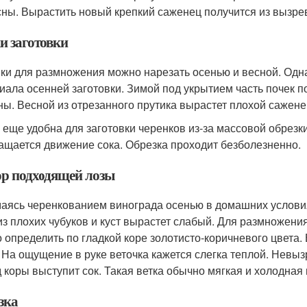
сны. Вырастить новый крепкий саженец получится из вызре
и заготовки
ки для размножения можно нарезать осенью и весной. Одна
иала осенней заготовки. Зимой под укрытием часть почек п
ны. Весной из отрезанного прутика вырастет плохой сажене
 еще удобна для заготовки черенков из-за массовой обрезк
ащается движение сока. Обрезка проходит безболезненно.
р подходящей лозы
аясь черенкованием винограда осенью в домашних условия
из плохих чубуков и куст вырастет слабый. Для размножени
 определить по гладкой коре золотисто-коричневого цвета.
. На ощущение в руке веточка кажется слегка теплой. Невы
д коры выступит сок. Такая ветка обычно мягкая и холодная
зка