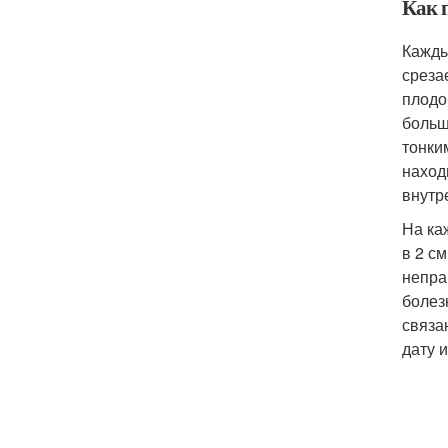
Как 
Кажды
среза
плодо
больш
тонки
наход
внутр
На ка
в 2 с
непра
болез
связа
дату 