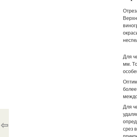
Отрез
Верхн
виног
окрас
неспе
Для ч
мм. Т
особе
Оптим
более
междо
Для ч
удаля
опред
⇦
срез 
прикр