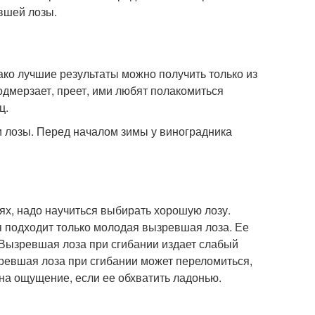
вшей лозы.
ко лучшие результаты можно получить только из
одмерзает, преет, ими любят полакомиться
ц.
и лозы. Перед началом зимы у виноградника
х, надо научиться выбирать хорошую лозу.
я подходит только молодая вызревшая лоза. Ее
 Вызревшая лоза при сгибании издает слабый
зревшая лоза при сгибании может переломиться,
 на ощущение, если ее обхватить ладонью.