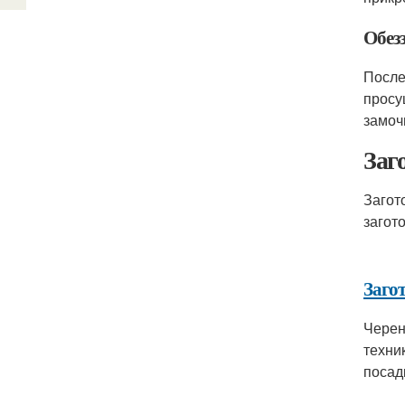
Обез
После
просу
замоч
Заг
Загот
загот
Заго
Черен
техни
посад