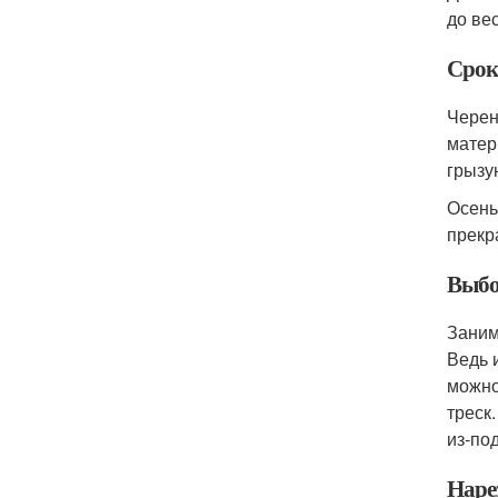
до ве
Срок
Черен
матер
грызу
Осень
прекр
Выбо
Заним
Ведь 
можно
треск
из-по
Наре