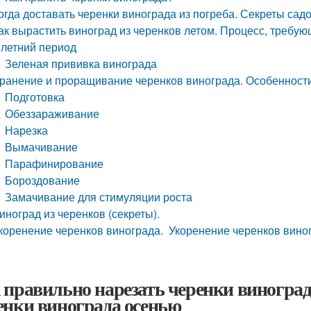
огда доставать черенки винограда из погреба. Секреты сад
ак вырастить виноград из черенков летом. Процесс, требу
 летний период
Зеленая прививка винограда
ранение и проращивание черенков винограда. Особенност
Подготовка
Обеззараживание
Нарезка
Вымачивание
Парафинирование
Бороздование
Замачивание для стимуляции роста
иноград из черенков (секреты).
коренение черенков винограда. Укоренение черенков виног
 правильно нарезать черенки виноград
енки винограда осенью