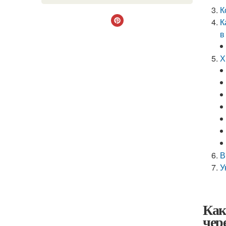
К
К
в
Х
В
У
Как
чер