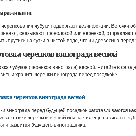
зараживание
 черенкования чубуки подвергают дезинфекции. Веточки о
шивают, связывают проволокой или веревкой, отправляют 
ить прутики на сутки в чистой воде, чтобы древесина перед
отовка черенков винограда весной
овка чубуков (черенков винограда) весной. Читайте в сегод
овить и хранить черенки винограда перед посадкой?
товка черенков винограда весной
ки винограда перед будущей посадкой заготавливаются как
ку заготовки черенков весной или, как их еще называют, чу
ки и развития будущего виноградника.