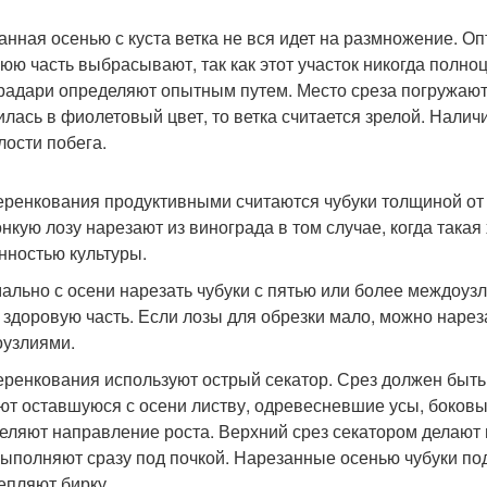
анная осенью с куста ветка не вся идет на размножение. О
юю часть выбрасывают, так как этот участок никогда полно
радари определяют опытным путем. Место среза погружают
илась в фиолетовый цвет, то ветка считается зрелой. Наличи
лости побега.
еренкования продуктивными считаются чубуки толщиной от 
онкую лозу нарезают из винограда в том случае, когда така
нностью культуры.
ально с осени нарезать чубуки с пятью или более междоузл
 здоровую часть. Если лозы для обрезки мало, можно нарез
узлиями.
еренкования используют острый секатор. Срез должен быть
ют оставшуюся с осени листву, одревесневшие усы, боковы
еляют направление роста. Верхний срез секатором делаю
выполняют сразу под почкой. Нарезанные осенью чубуки п
епляют бирку.