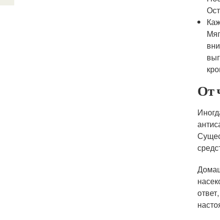
Ост
Каж
Мяг
вни
выг
кро
От 
Иногд
антис
Сущес
средс
Домаш
насек
ответ
насто