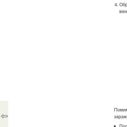
Обр
вен
Помим
⇦
зараж
Пос