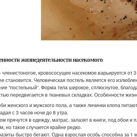
енности жизнедеятельности насекомого
– членистоногое, кровососущее насекомое.варьируется от 3 
ее становится. Человеческая постель является его излюбле
ние “постельный”. Форма тела широкое, сплюснутое, благод
стью передвигается в тканевых складках. Особенности жизн
би женского и мужского пола, а также личинки клопа питаю
адая с 3 часов ночи до 8 утра.
ом прячутся в одежду, матрас, залазят в книги, под обои и
м, но такое случается крайне редко.
азиты быстро бегают. Одна взрослая особь способна за 1 