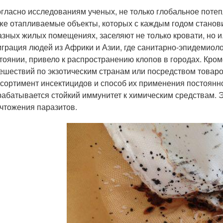
огласно исследованиям ученых, не только глобальное поте
же отапливаемые объекты, которых с каждым годом станов
азных жилых помещениях, заселяют не только кровати, но и
играция людей из Африки и Азии, где санитарно-эпидемиол
тоянии, привело к распространению клопов в городах. Кро
ешествий по экзотическим странам или посредством товар
ссортимент инсектицидов и способ их применения постоянно
абатывается стойкий иммунитет к химическим средствам. 
чтожения паразитов.