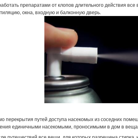
аботать препаратами от клопов длительного действия все 
тиляцию, окна, входную и балконную дверь.
о перекрытия путей доступа насекомых из соседних помещ
ения единичными насекомыми, проносимыми в дом в вещах.
ле путешествий все вещи, для которых разрешена стирка, 