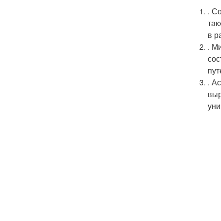
. С
так
в р
. М
сос
пут
. А
выр
уни