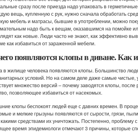
альные сразу после приезда надо упаковать в герметичные 
дую вещь, купленную с рук, нужно сначала обработать средс
кую мебель и матрасы, бывшие в употреблении, можно поку
мательным надо быть к вещам, оказавшимся на помойке ил
лядят как новые. Люди часто не знают, как эффективно выво
ме как избавиться от зараженной мебели.
чего появляются клопы в диване. Как 
а в жилище человека появляются клопы. Большинство людей
анитарных условий. Но на самом деле даже самые чистые,
твует множество версий – почему заводятся клопы, после 
тво, позволяющее избавиться от насекомых.
ние клопы беспокоят людей еще с давних времен. В проце
омые и мелкие грызуны появляются от сырости, грязи, пыли
, какими средствами их уничтожать. Постепенно, проблему 
ящее время эпидемиологи отмечают 3 причины, которые сп