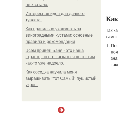
не хватало.
Интересная идея для дачного
Как
туалета.
Как правильно ухаживать за
Так к
виноградными кустами: основные
самос
правила и рекомендации
Пос
Всем привет! Баня - это наша
поя
страсть, но вот таскаться по гостям
зна
как-то уже надоело.
так
Как соседка научила меня
выращивать "тот Самый" пушистый
укроп.