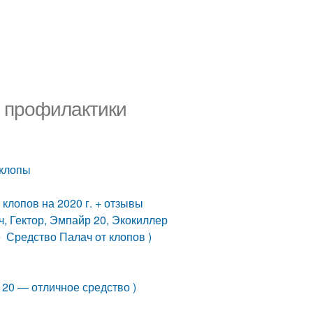
ы профилактики
 клопы
клопов на 2020 г. + отзывы
ч, Гектор, Эмпайр 20, Экокиллер
е Средство Палач от клопов )
20 — отличное средство )