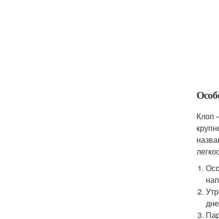
Особ
Клоп 
крупн
назва
легко
Осо
нап
Утр
дне
Пар