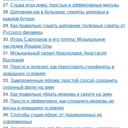
27.
Сушка ягод дома: простые и эффективные методы
28.
Шиповник как в больнице: секреты здоровья в
каждом бутоне
29.
Как правильно сушить шиповник: полезные советы от
Русского фермера
30.
Игорь Саруханов и его группа: Музыкальное
наследие Йошкар-Олы
31.
Музыкальный талант Краснодара: Анастасия
Высоцкая
32.
Просто и полезно: как приготовить сухофрукты в
домашних условиях
33.
Замороженные яблоки: простой способ сохранить
сезонный фрукт на зиму
34.
Как правильно убрать морковь и свеклу на зиму
35.
Просто и эффективно: как сохранить морковь до
весны в домашних условиях
36.
Способы сушки яблок: от традиционных до
современных