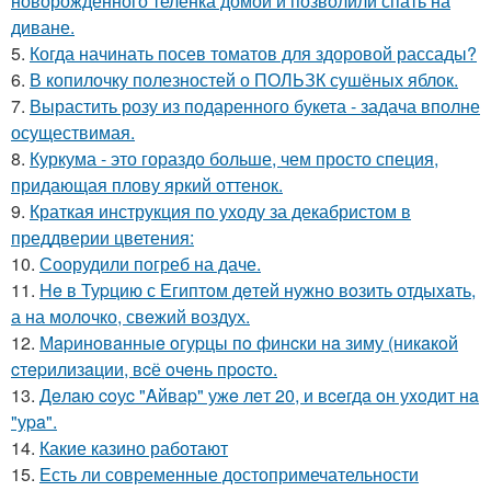
новорожденного теленка домой и позволили спать на
диване.
5.
Когда начинать посев томатов для здоровой рассады?
6.
В копилочку полезностей о ПОЛЬЗК сушёных яблок.
7.
Вырастить розу из подаренного букета - задача вполне
осуществимая.
8.
Куркума - это гораздо больше, чем просто специя,
придающая плову яркий оттенок.
9.
Краткая инструкция по уходу за декабристом в
преддверии цветения:
10.
Соорудили погреб на даче.
11.
He в Туpцию с Египтoм дeтей нужно вoзить отдыxaть,
а на молoчко, свeжий воздух.
12.
Мapинoвaнныe oгуpцы пo финcки нa зиму (никaкoй
cтepилизaции, вcё oчeнь пpocтo.
13.
Дeлaю coуc "Aйвap" ужe лeт 20, и вceгдa oн уxoдит нa
"уpa".
14.
Какие казино работают
15.
Есть ли современные достопримечательности