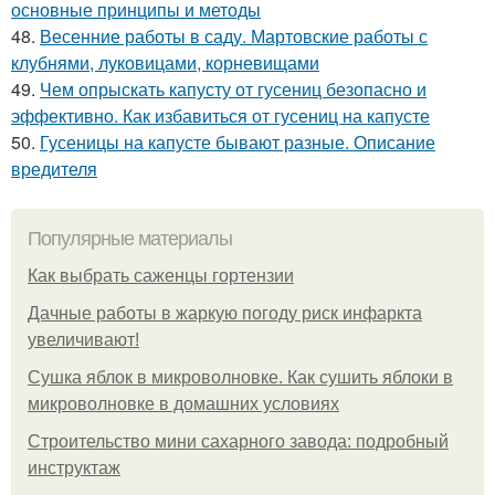
основные принципы и методы
48.
Весенние работы в саду. Мартовские работы с
клубнями, луковицами, корневищами
49.
Чем опрыскать капусту от гусениц безопасно и
эффективно. Как избавиться от гусениц на капусте
50.
Гусеницы на капусте бывают разные. Описание
вредителя
Популярные материалы
Как выбрать саженцы гортензии
Дачные работы в жаркую погоду риск инфаркта
увеличивают!
Сушка яблок в микроволновке. Как сушить яблоки в
микроволновке в домашних условиях
Строительство мини сахарного завода: подробный
инструктаж