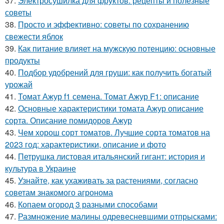
37.
Электросушилка для фруктов: рецепты и полезные
советы
38.
Просто и эффективно: советы по сохранению
свежести яблок
39.
Как питание влияет на мужскую потенцию: основные
продукты
40.
Подбор удобрений для груши: как получить богатый
урожай
41.
Томат Ажур f1 семена. Томат Ажур F1: описание
42.
Основные характеристики томата Ажур описание
сорта. Описание помидоров Ажур
43.
Чем хорош сорт томатов. Лучшие сорта томатов на
2023 год: характеристики, описание и фото
44.
Петрушка листовая итальянский гигант: история и
культура в Украине
45.
Узнайте, как ухаживать за растениями, согласно
советам знакомого агронома
46.
Копаем огород 3 разными способами
47.
Размножение малины одревесневшими отпрысками: