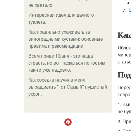
не хватало.
К
Интересная идея для дачного
туалета.
Как
Как правильно ухаживать за
виноградными кустами: основные
правила и рекомендации
Яблок
минер
Всем привет! Баня - это наша
стать
страсть, но вот таскаться по гостям
как-то уже надоело.
Под
Как соседка научила меня
Перед
выращивать "тот Самый" пушистый
собра
укроп.
1. Вы
не бу
2. Пр