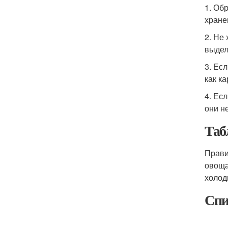
1. Об
хране
2. Не
выдел
3. Ес
как к
4. Ес
они н
Таб
Прави
овоща
холод
Спи