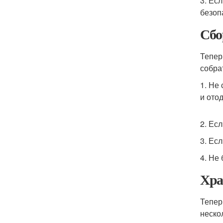
3. Ес
безоп
Сбо
Тепер
собра
1. Не
и отод
2. Ес
3. Ес
4. Не
Хра
Тепер
неско