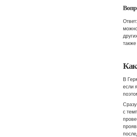
Вопро
Ответ
можно
други
также
Как
В Гер
если 
поэто
Сразу
с тем
прове
прояв
после