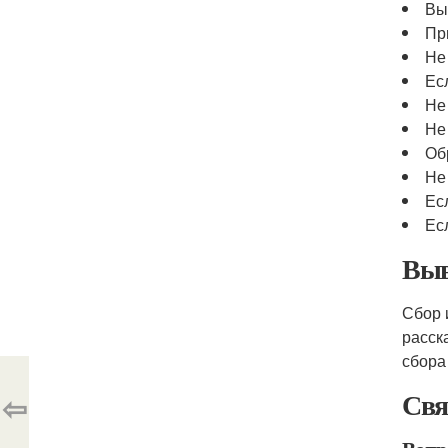
Вы
Пр
Не
Ес
Не
Не
Об
Не
Ес
Ес
Выв
Сбор 
расск
сбора
Свя
⇦