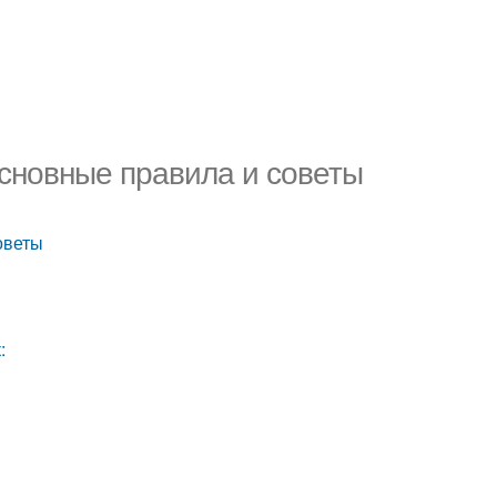
 основные правила и советы
оветы
: