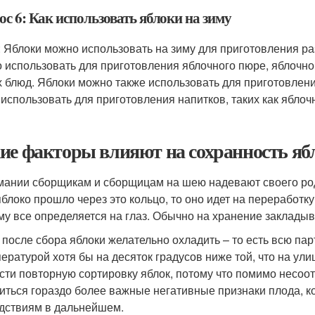
с 6: Как использовать яблоки на зиму
: Яблоки можно использовать на зиму для приготовления р
 использовать для приготовления яблочного пюре, яблочног
х блюд. Яблоки можно также использовать для приготовлени
 использовать для приготовления напитков, таких как яблоч
ие факторы влияют на сохранность ябл
мании сборщикам и сборщицам на шею надевают своего рода 
яблоко прошло через это кольцо, то оно идет на переработку
му все определяется на глаз. Обычно на хранение закладыв
 после сбора яблоки желательно охладить – то есть всю пар
пературой хотя бы на десяток градусов ниже той, что на ули
сти повторную сортировку яблок, потому что помимо несоот
иться гораздо более важные негативные признаки плода, 
дствиям в дальнейшем.