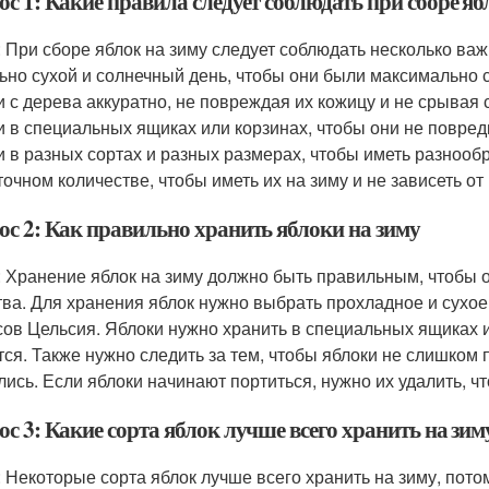
с 1: Какие правила следует соблюдать при сборе яб
: При сборе яблок на зиму следует соблюдать несколько ва
ьно сухой и солнечный день, чтобы они были максимально с
и с дерева аккуратно, не повреждая их кожицу и не срывая 
и в специальных ящиках или корзинах, чтобы они не повреди
и в разных сортах и разных размерах, чтобы иметь разнообр
точном количестве, чтобы иметь их на зиму и не зависеть от
ос 2: Как правильно хранить яблоки на зиму
: Хранение яблок на зиму должно быть правильным, чтобы о
тва. Для хранения яблок нужно выбрать прохладное и сухое 
сов Цельсия. Яблоки нужно хранить в специальных ящиках и
тся. Также нужно следить за тем, чтобы яблоки не слишком п
лись. Если яблоки начинают портиться, нужно их удалить, чт
с 3: Какие сорта яблок лучше всего хранить на зим
: Некоторые сорта яблок лучше всего хранить на зиму, пот