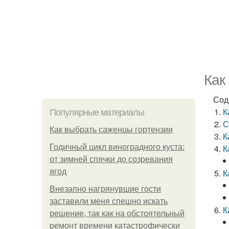
Как
Сод
К
Популярные материалы
С
Как выбрать саженцы гортензии
К
Годичный цикл виноградного куста:
К
от зимней спячки до созревания
ягод
К
Внезапно нагрянувшие гости
заставили меня спешно искать
К
решение, так как на обстоятельный
ремонт времени катастрофически