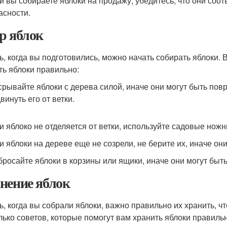
ли вы собираете яблоки на продажу, убедитесь, что они соо
асности.
р яблок
ь, когда вы подготовились, можно начать собирать яблоки. 
ть яблоки правильно:
 срывайте яблоки с дерева силой, иначе они могут быть пов
винуть его от ветки.
ли яблоко не отделяется от ветки, используйте садовые ножн
ли яблоки на дереве еще не созрели, не берите их, иначе они
 бросайте яблоки в корзины или ящики, иначе они могут бы
нение яблок
ь, когда вы собрали яблоки, важно правильно их хранить, 
лько советов, которые помогут вам хранить яблоки правиль