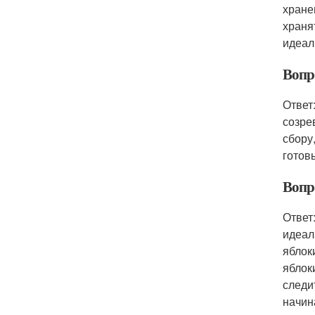
хране
храня
идеал
Вопро
Ответ
созре
сбору
готовы
Вопр
Ответ
идеал
яблок
яблок
следи
начин