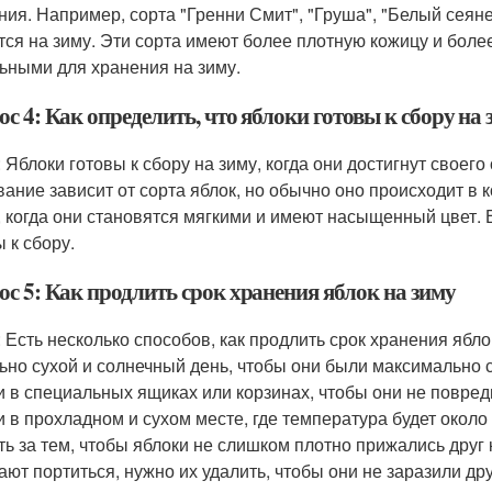
ния. Например, сорта "Гренни Смит", "Груша", "Белый сеян
тся на зиму. Эти сорта имеют более плотную кожицу и боле
ьными для хранения на зиму.
с 4: Как определить, что яблоки готовы к сбору на 
: Яблоки готовы к сбору на зиму, когда они достигнут свое
вание зависит от сорта яблок, но обычно оно происходит в к
, когда они становятся мягкими и имеют насыщенный цвет. 
 к сбору.
ос 5: Как продлить срок хранения яблок на зиму
: Есть несколько способов, как продлить срок хранения ябло
ьно сухой и солнечный день, чтобы они были максимально с
и в специальных ящиках или корзинах, чтобы они не повреди
и в прохладном и сухом месте, где температура будет около
ть за тем, чтобы яблоки не слишком плотно прижались друг к
ают портиться, нужно их удалить, чтобы они не заразили дру