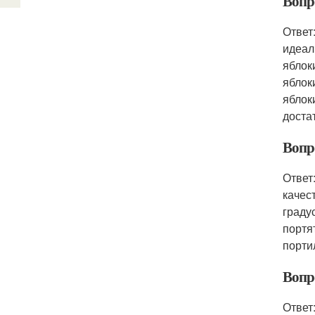
Вопро
Ответ
идеал
яблок
яблок
яблок
доста
Вопр
Ответ
качес
граду
портя
порти
Вопро
Ответ