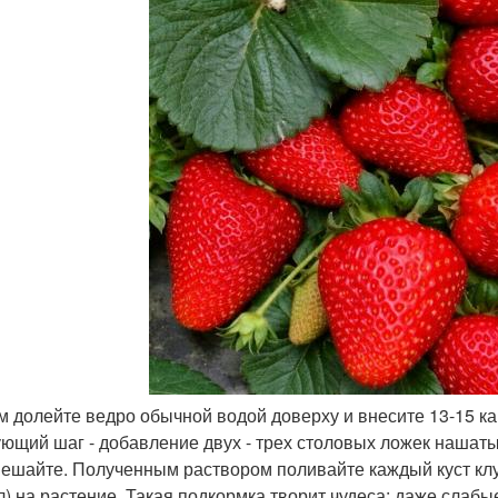
ем долейте ведро обычной водой доверху и внесите 13-15 к
ющий шаг - добавление двух - трех столовых ложек нашаты
ешайте. Полученным раствором поливайте каждый куст клу
л) на растение. Такая подкормка творит чудеса: даже слабы