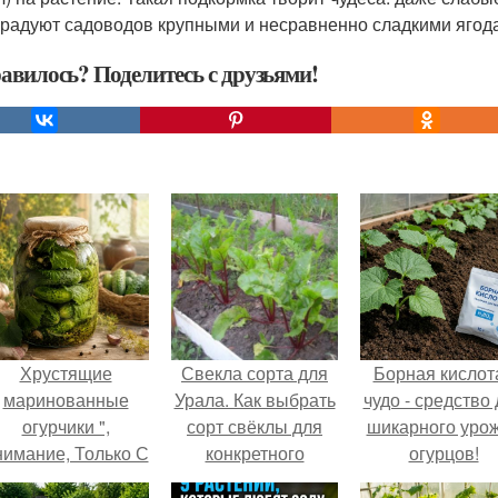
 радуют садоводов крупными и несравненно сладкими ягод
авилось? Поделитесь с друзьями!
Хрустящие
Свекла сорта для
Борная кислота
маринованные
Урала. Как выбрать
чудо - средство
огурчики ",
сорт свёклы для
шикарного уро
нимание, Только С
конкретного
огурцов!
Грядки".
региона