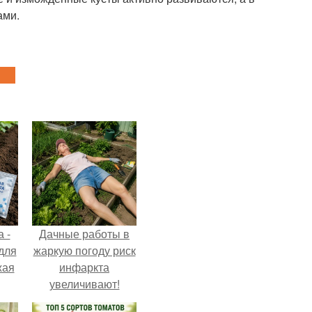
ами.
 -
Дачные работы в
 для
жаркую погоду риск
жая
инфаркта
увеличивают!