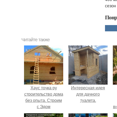
сезон
Понр
Читайте также
Хаус точка ру
Интересная идея
строительство дома
для дачного
без опыта. Строим
туалета.
с Эдом
в