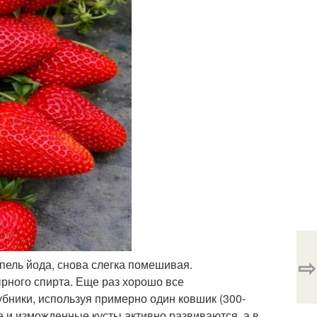
⇨
апель йода, снова слегка помешивая.
рного спирта. Еще раз хорошо все
бники, используя примерно один ковшик (300-
е и изможденные кусты активно развиваются, а в