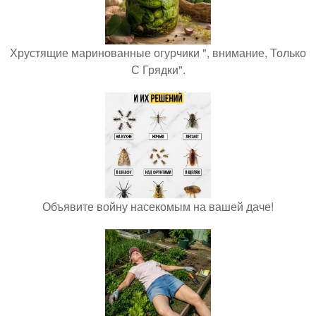
Хрустящие маринованные огурчики ", внимание, Только
С Грядки".
Объявите войну насекомым на вашей даче!