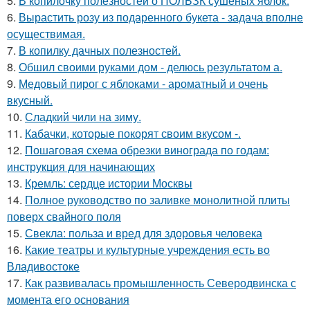
5.
В копилочку полезностей о ПОЛЬЗК сушёных яблок.
6.
Вырастить розу из подаренного букета - задача вполне
осуществимая.
7.
В копилку дачных полезностей.
8.
Обшил своими руками дом - делюсь результатом а.
9.
Медовый пирог с яблоками - ароматный и очень
вкусный.
10.
Сладкий чили на зиму.
11.
Кабачки, которые покорят своим вкусом -.
12.
Пошаговая схема обрезки винограда по годам:
инструкция для начинающих
13.
Кремль: сердце истории Москвы
14.
Полное руководство по заливке монолитной плиты
поверх свайного поля
15.
Свекла: польза и вред для здоровья человека
16.
Какие театры и культурные учреждения есть во
Владивостоке
17.
Как развивалась промышленность Северодвинска с
момента его основания