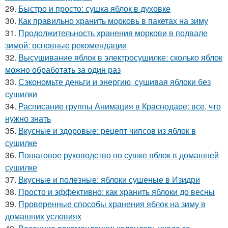
29.
Быстро и просто: сушка яблок в духовке
30.
Как правильно хранить морковь в пакетах на зиму
31.
Продолжительность хранения моркови в подвале
зимой: основные рекомендации
32.
Высушивание яблок в электросушилке: сколько яблок
можно обработать за один раз
33.
Сэкономьте деньги и энергию, сушивая яблоки без
сушилки
34.
Расписание группы Анимация в Краснодаре: все, что
нужно знать
35.
Вкусные и здоровые: рецепт чипсов из яблок в
сушилке
36.
Пошаговое руководство по сушке яблок в домашней
сушилке
37.
Вкусные и полезные: яблоки сушеные в Изидри
38.
Просто и эффективно: как хранить яблоки до весны
39.
Проверенные способы хранения яблок на зиму в
домашних условиях